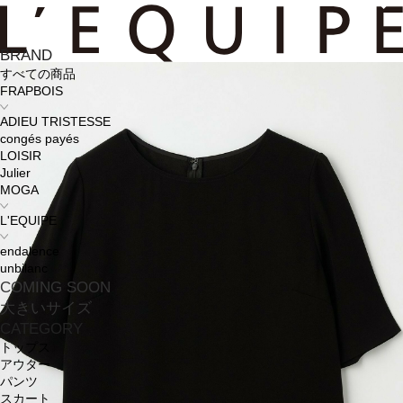
BRAND
すべての商品
FRAPBOIS
ADIEU TRISTESSE
congés payés
LOISIR
Julier
MOGA
L'EQUIPE
endalence
unbilanc
COMING SOON
大きいサイズ
CATEGORY
トップス
アウター
パンツ
スカート