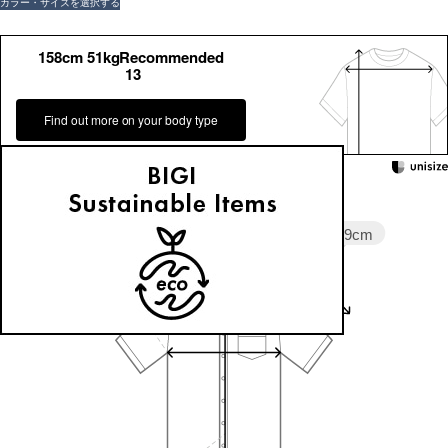
カラー・サイズを選択する
158cm 51kgRecommended
13
Find out more on your body type
Sleeve length
29cm
Shoulder width
40cm
Width
55cm