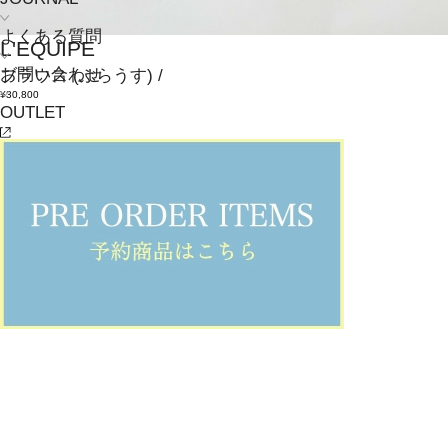
よくある質問
L'EQUIPE
お問い合わせ
ブラウス
(ぶらうす)
/
¥30,800
OUTLET