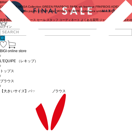
BRAND
COUTURIER
MOGA Collection
GREEN
FRAPBOIS PARK
wb
feerique
FRAPBOIS
ADIEU
TRISTESSE
congés payés
LOISIR
Julier
MOGA
L'EQUIPE
endalence
unbilanc
BIGI online store
新着商品
(ライブ)
ニュース
セール
スタッフ
コーディネート
よくある質問
ジャーナル
お問い合わ
ログイン
BIGI online store
/
L'EQUIPE
（レキップ）
/
トップス
/
ブラウス
/
【大きいサイズ】バックサテンTブラウス