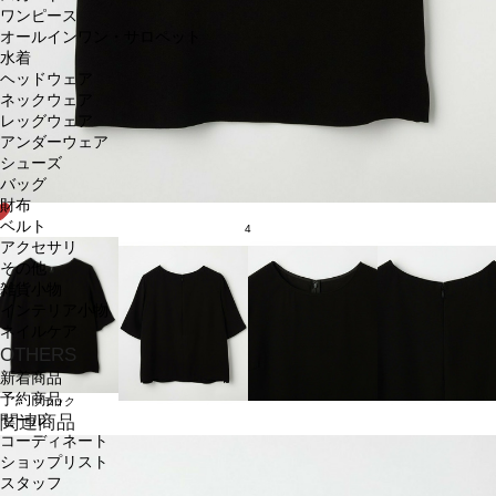
ワンピース
オールインワン・サロペット
水着
ヘッドウェア
ネックウェア
レッグウェア
アンダーウェア
シューズ
バッグ
財布
ベルト
4
アクセサリ
その他
雑貨小物
インテリア小物
ネイルケア
OTHERS
新着商品
予約商品
ブラック
セール
関連商品
コーディネート
ショップリスト
スタッフ