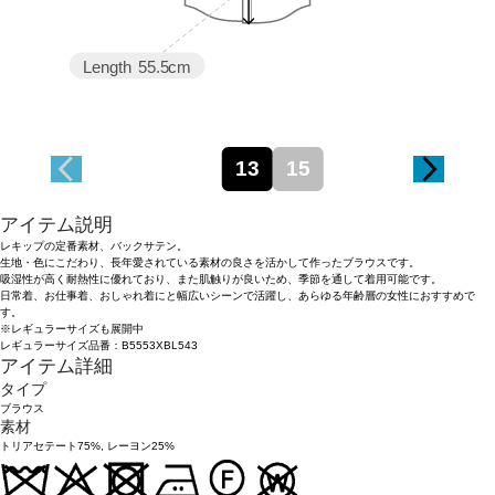
Length
55.5cm
13
15
アイテム説明
レキップの定番素材、バックサテン。
生地・色にこだわり、長年愛されている素材の良さを活かして作ったブラウスです。
吸湿性が高く耐熱性に優れており、また肌触りが良いため、季節を通して着用可能です。
日常着、お仕事着、おしゃれ着にと幅広いシーンで活躍し、あらゆる年齢層の女性におすすめで
す。
※レギュラーサイズも展開中
レギュラーサイズ品番：B5553XBL543
アイテム詳細
タイプ
ブラウス
素材
トリアセテート75%, レーヨン25%