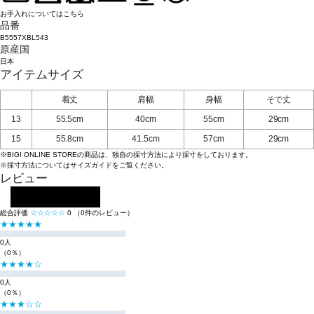
お手入れについてはこちら
品番
B5557XBL543
原産国
日本
アイテムサイズ
着丈
肩幅
身幅
そで丈
13
55.5cm
40cm
55cm
29cm
15
55.8cm
41.5cm
57cm
29cm
※BIGI ONLINE STOREの商品は、独自の採寸方法により採寸をしております。
※採寸方法については
サイズガイド
をご覧ください。
レビュー
レビューを投稿する
総合評価
☆☆☆☆☆
0
（0件のレビュー）
★★★★★
0人
（0％）
★★★★☆
0人
（0％）
★★★☆☆