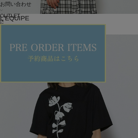
お問い合わせ
OUTLET
L'EQUIPE
カーディガン
(かーでぃがん)
/
¥23,100