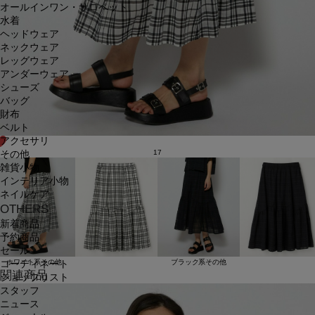
オールインワン・サロペット
水着
ヘッドウェア
ネックウェア
レッグウェア
アンダーウェア
シューズ
バッグ
財布
ベルト
アクセサリ
17
その他
雑貨小物
インテリア小物
ネイルケア
OTHERS
新着商品
予約商品
セール
ホワイト系その他
ブラック系その他
コーディネート
関連商品
ショップリスト
スタッフ
ニュース