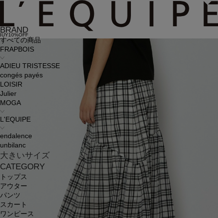
BRAND
BUY10%OFF
すべての商品
FRAPBOIS
ADIEU TRISTESSE
congés payés
LOISIR
Julier
MOGA
L'EQUIPE
endalence
unbilanc
大きいサイズ
CATEGORY
トップス
アウター
パンツ
スカート
ワンピース