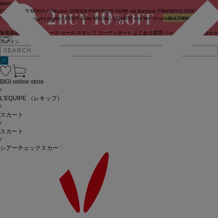
BRAND
COUTURIER
MOGA Collection
GREEN
FRAPBOIS PARK
wb
feerique
FRAPBOIS
ADIEU
TRISTESSE
congés payés
LOISIR
Julier
MOGA
L'EQUIPE
endalence
unbilanc
BIGI online store
新着商品
(ライブ)
ニュース
セール
スタッフ
コーディネート
よくある質問
ジャーナル
お問い合わ
ログイン
BIGI online store
/
L'EQUIPE
（レキップ）
/
スカート
/
スカート
/
シアーチェックスカート