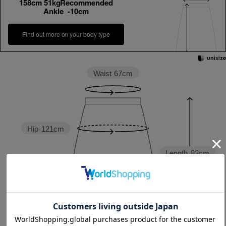
158cm 51kgRecommended
Ankle -10cm
Find out more on your body type
Waist
67cm
Hip
121cm
Length
83cm