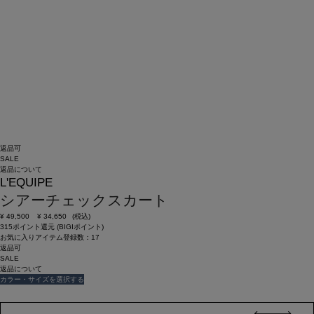
返品可
SALE
返品について
L'EQUIPE
シアーチェックスカート
¥
49,500
¥
34,650
(税込)
315ポイント還元 (BIGIポイント)
お気に入りアイテム登録数：
17
返品可
SALE
返品について
カラー・サイズを選択する