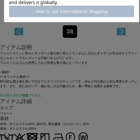
38
アイテム説明
ウエストラインに寄せたギャザーと裾の切り替えにランダムに入れたギャザーが生み出すエアリー
なシルエットでエレガントな印象に仕上げています。
ウエストにはゴムを使用しており快適な着心地になっています。
<素材>
<<オリジナル素材>>
部分的な透け感を用いて仕立てたオリジナルチェックです。深みと凹凸感が上品な表情を作ってい
ます。また、見ためのシア－感が涼しげな印象のため、暑い季節に活躍する素材です。
26.5月カタログ掲載アイテム
アイテム詳細
タイプ
スカート
素材
表地：ポリエステル44%, 綿32%, 再生繊維（セルロース）24%
裏地：ポリエステル100%