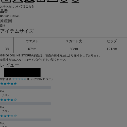
お手入れについてはこちら
品番
B5562FSK048
原産国
日本
アイテムサイズ
ウエスト
スカート丈
ヒップ
38
67cm
83cm
121cm
※BIGI ONLINE STOREの商品は、独自の採寸方法により採寸をしております。
※採寸方法については
サイズガイド
をご覧ください。
レビュー
レビューを投稿する
総合評価
☆☆☆☆☆
0
（0件のレビュー）
★★★★★
0人
（0％）
★★★★☆
0人
（0％）
★★★☆☆
0人