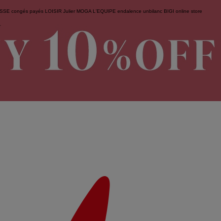
ESSE
congés payés
LOISIR
Julier
MOGA
L'EQUIPE
endalence
unbilanc
BIGI online store
せ