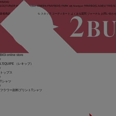
BRAND
COUTURIER
MOGA Collection
GREEN
FRAPBOIS PARK
wb
feerique
FRAPBOIS
ADIEU TRIST
新着商品
(ライブ)
ニュース
セール
スタッフ
コーディネート
よくある質問
ジャーナル
お問い合わ
ログイン
BIGI online store
/
L'EQUIPE
（レキップ）
/
トップス
/
Tシャツ
/
フラワー顔料プリントTシャツ