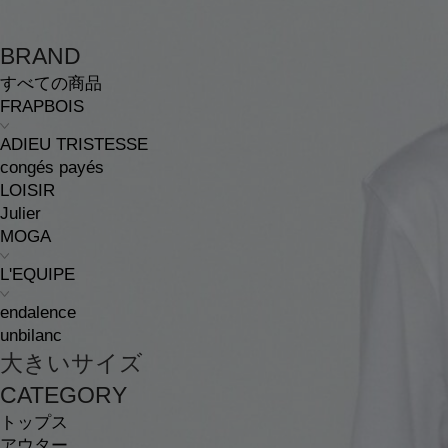
BRAND
すべての商品
FRAPBOIS
ADIEU TRISTESSE
congés payés
LOISIR
Julier
MOGA
L'EQUIPE
endalence
unbilanc
大きいサイズ
CATEGORY
トップス
アウター