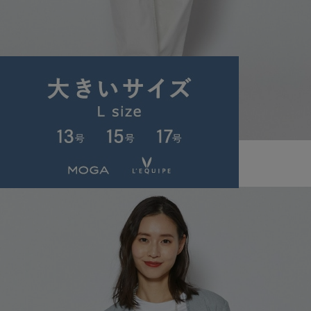
L'EQUIPE
デニムパンツ
(でにむぱんつ)
/
¥33,000