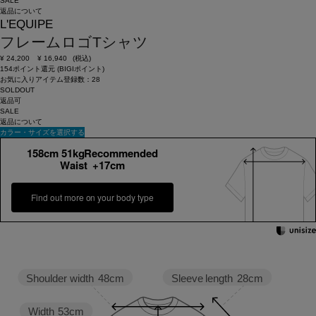
SALE
返品について
L'EQUIPE
フレームロゴTシャツ
¥
24,200
¥
16,940
(税込)
154ポイント還元 (BIGIポイント)
お気に入りアイテム登録数：
28
SOLDOUT
返品可
SALE
返品について
カラー・サイズを選択する
158cm 51kgRecommended
Waist +17cm
Find out more on your body type
Sleeve length
28cm
Shoulder width
48cm
Width
53cm