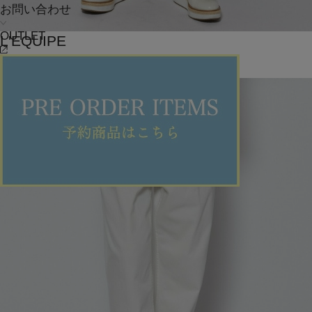
お問い合わせ
OUTLET
L'EQUIPE
スカート
(すかーと)
/
¥27,720