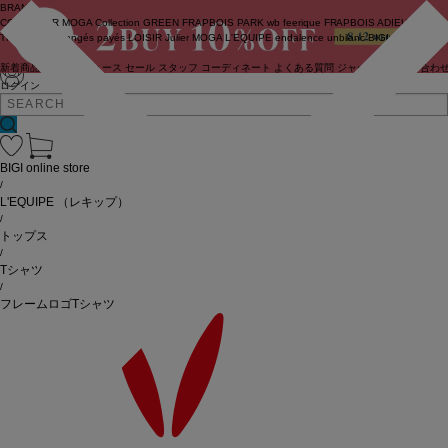
BRAND
COUTURIER
MOGA Collection
GREEN
FRAPBOIS PARK
wb
feerique
FRAPBOIS
ADIEU
TRISTESSE
congés payés
LOISIR
Julier
MOGA
L'EQUIPE
endalence
unbilanc
BIGI online store
新着商品
(ライブ)
ニュース
セール
スタッフ
コーディネート
よくある質問
ジャーナル
お問い合わ
ログイン
BIGI online store
/
L'EQUIPE
（レキップ）
/
トップス
/
Tシャツ
/
フレームロゴTシャツ