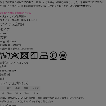
限まで高密度で編み立てる事で、透けにくく適度なハリ感を実現しました。染色整理工程で表面の
毛羽をそぎ落とし、目面が綺麗で自然な強い発色の良さにこだわったJersey素材です。
26.3月カタログ掲載アイテム
※大きいサイズも展開中
大きいサイズ品番：B5566JBL019
アイテム詳細
タイプ
Tシャツ
素材
表地：綿100%
刺繍糸 表：綿100%
刺繍糸 裏：ポリエステル100%
お手入れについてはこちら
品番
B5562JBL019
原産国
日本
アイテムサイズ
着丈
身幅
肩幅
そで丈
38
59cm
53cm
48cm
28cm
※BIGI ONLINE STOREの商品は、独自の採寸方法により採寸をしております。
※採寸方法については
サイズガイド
をご覧ください。
レビュー