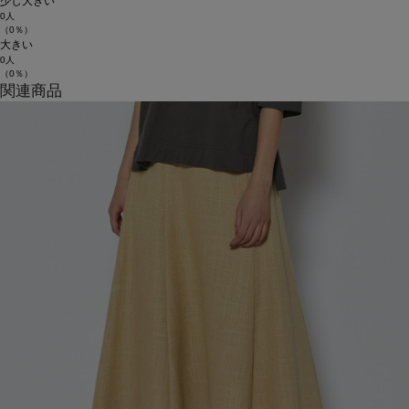
少し大きい
0人
（0％）
大きい
0人
（0％）
関連商品