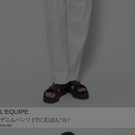
L'EQUIPE
デニムパンツ
(でにむぱんつ)
/
¥33,000