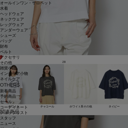
オールインワン・サロペット
水着
ヘッドウェア
ネックウェア
レッグウェア
アンダーウェア
シューズ
バッグ
財布
ベルト
アクセサリ
28
その他
雑貨小物
インテリア小物
ネイルケア
OTHERS
新着商品
予約商品
セール
ホワイト
チャコール
ホワイト系その他
ネイビー
コーディネート
関連商品
ショップリスト
スタッフ
ニュース