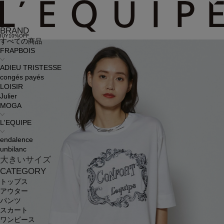
BRAND
BUY10%OFF
すべての商品
FRAPBOIS
ADIEU TRISTESSE
congés payés
LOISIR
Julier
MOGA
L'EQUIPE
endalence
unbilanc
大きいサイズ
CATEGORY
トップス
アウター
パンツ
スカート
ワンピース