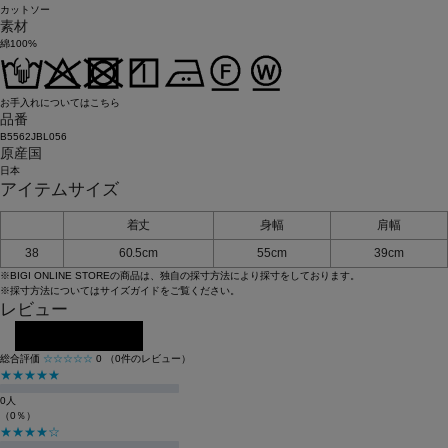
カットソー
素材
綿100%
お手入れについてはこちら
品番
B5562JBL056
原産国
日本
アイテムサイズ
着丈
身幅
肩幅
38
60.5cm
55cm
39cm
※BIGI ONLINE STOREの商品は、独自の採寸方法により採寸をしております。
※採寸方法については
サイズガイド
をご覧ください。
レビュー
レビューを投稿する
総合評価
☆☆☆☆☆
0
（0件のレビュー）
★★★★★
0人
（0％）
★★★★☆