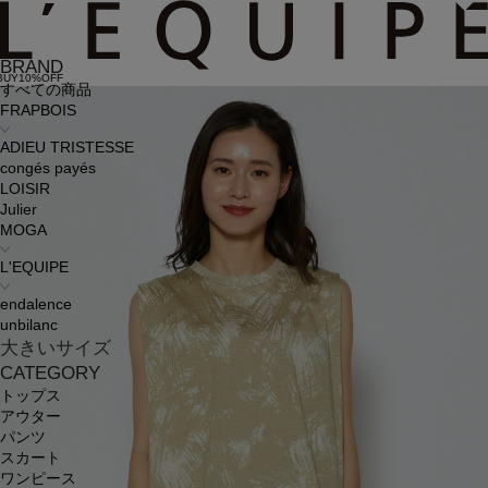
BRAND
BUY10%OFF
すべての商品
FRAPBOIS
ADIEU TRISTESSE
congés payés
LOISIR
Julier
MOGA
L'EQUIPE
endalence
unbilanc
大きいサイズ
CATEGORY
トップス
アウター
パンツ
スカート
ワンピース