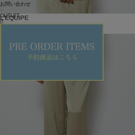
お問い合わせ
OUTLET
L'EQUIPE
カーディガン
(かーでぃがん)
/
¥23,100