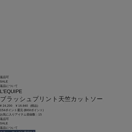
返品可
SALE
返品について
L'EQUIPE
ブラッシュプリント天竺カットソー
¥
24,200
¥
16,940
(税込)
154ポイント還元 (BIGIポイント)
お気に入りアイテム登録数：
15
返品可
SALE
返品について
カラー・サイズを選択する