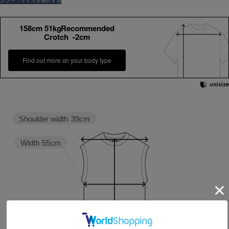
158cm 51kgRecommended
Crotch -2cm
Find out more on your body type
Shoulder width
39cm
Width
55cm