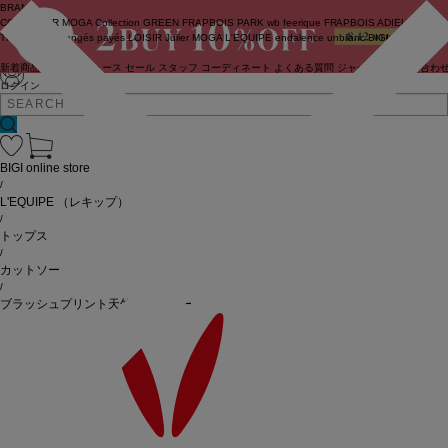
BRAND
COUTURIER
MOGA Collection
GREEN
FRAPBOIS PARK
wb
feerique
FRAPBOIS
ADIEU
TRISTESSE
congés payés
LOISIR
Julier
MOGA
L'EQUIPE
endalence
unbilanc
BIGI online store
新着商品
(ライブ)
ニュース
セール
スタッフ
コーディネート
よくある質問
ジャーナル
お問い合わ
ログイン
BIGI online store
/
L'EQUIPE
（レキップ）
/
トップス
/
カットソー
/
ブラッシュプリント天竺カットソー