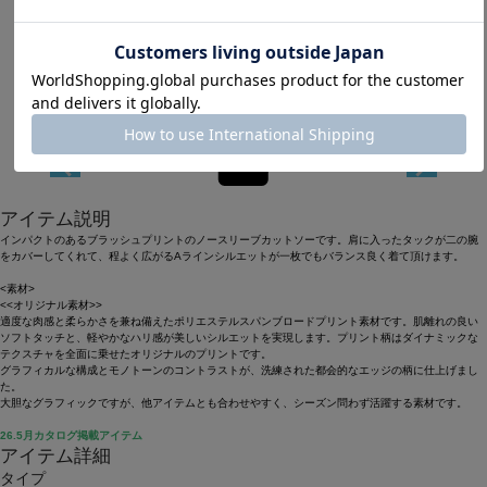
Length
60.5cm
38
アイテム説明
インパクトのあるブラッシュプリントのノースリーブカットソーです。肩に入ったタックが二の腕
をカバーしてくれて、程よく広がるAラインシルエットが一枚でもバランス良く着て頂けます。
<素材>
<<オリジナル素材>>
適度な肉感と柔らかさを兼ね備えたポリエステルスパンブロードプリント素材です。肌離れの良い
ソフトタッチと、軽やかなハリ感が美しいシルエットを実現します。プリント柄はダイナミックな
テクスチャを全面に乗せたオリジナルのプリントです。
グラフィカルな構成とモノトーンのコントラストが、洗練された都会的なエッジの柄に仕上げまし
た。
大胆なグラフィックですが、他アイテムとも合わせやすく、シーズン問わず活躍する素材です。
26.5月カタログ掲載アイテム
アイテム詳細
タイプ