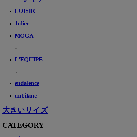
LOISIR
Julier
MOGA
L'EQUIPE
endalence
unbilanc
大きいサイズ
CATEGORY