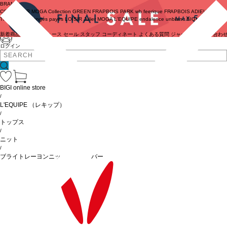
BRAND
COUTURIER
MOGA Collection
GREEN
FRAPBOIS PARK
wb
feerique
FRAPBOIS
ADIEU
TRISTESSE
congés payés
LOISIR
Julier
MOGA
L'EQUIPE
endalence
unbilanc
BIGI online store
新着商品
(ライブ)
ニュース
セール
スタッフ
コーディネート
よくある質問
ジャーナル
お問い合わ
ログイン
BIGI online store
/
L'EQUIPE
（レキップ）
/
トップス
/
ニット
/
ブライトレーヨンニットプルオーバー