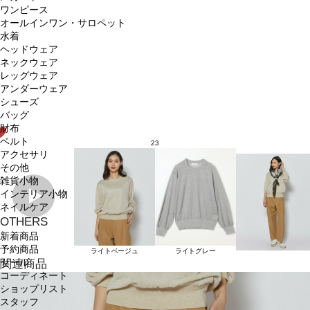
ワンピース
オールインワン・サロペット
水着
ヘッドウェア
ネックウェア
レッグウェア
アンダーウェア
シューズ
バッグ
財布
ベルト
23
アクセサリ
その他
雑貨小物
インテリア小物
ネイルケア
OTHERS
新着商品
予約商品
ライトベージュ
ライトグレー
セール
関連商品
コーディネート
ショップリスト
スタッフ