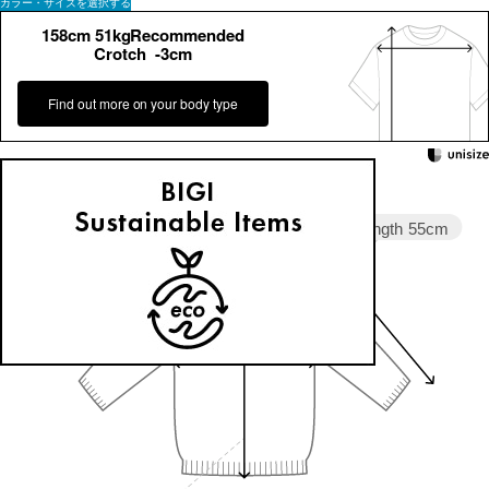
カラー・サイズを選択する
158cm 51kgRecommended
Crotch -3cm
Find out more on your body type
Sleeve length
55cm
Shoulder width
43.5cm
Width
54cm