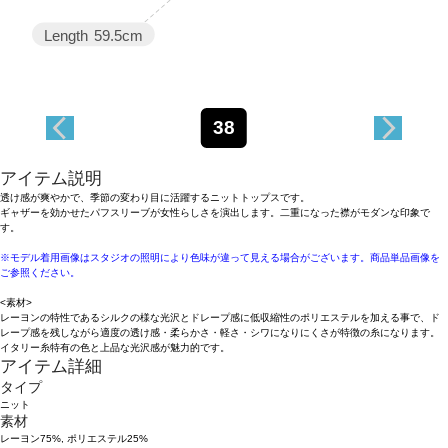
Length
59.5cm
38
アイテム説明
透け感が爽やかで、季節の変わり目に活躍するニットトップスです。
ギャザーを効かせたパフスリーブが女性らしさを演出します。二重になった襟がモダンな印象で
す。
※モデル着用画像はスタジオの照明により色味が違って見える場合がございます。商品単品画像を
ご参照ください。
<素材>
レーヨンの特性であるシルクの様な光沢とドレープ感に低収縮性のポリエステルを加える事で、ド
レープ感を残しながら適度の透け感・柔らかさ・軽さ・シワになりにくさが特徴の糸になります。
イタリー糸特有の色と上品な光沢感が魅力的です。
アイテム詳細
タイプ
ニット
素材
レーヨン75%, ポリエステル25%