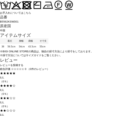
お手入れについてはこちら
品番
B5562KSW301
原産国
中国
アイテムサイズ
着丈
身幅
肩幅
そで丈
38
59.5cm
54cm
43.5cm
55cm
※BIGI ONLINE STOREの商品は、独自の採寸方法により採寸をしております。
※採寸方法については
サイズガイド
をご覧ください。
レビュー
レビューを投稿する
総合評価
☆☆☆☆☆
0
（0件のレビュー）
★★★★★
0人
（0％）
★★★★☆
0人
（0％）
★★★☆☆
0人
（0％）
★★☆☆☆
0人