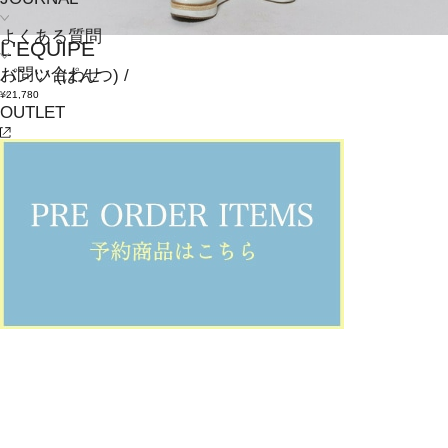
よくある質問
L'EQUIPE
お問い合わせ
パンツ
(ぱんつ)
/
¥21,780
OUTLET