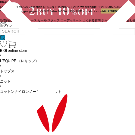
BRAND
COUTURIER
MOGA Collection
GREEN
FRAPBOIS PARK
wb
feerique
FRAPBOIS
ADIEU
TRISTESSE
congés payés
LOISIR
Julier
MOGA
L'EQUIPE
endalence
unbilanc
BIGI online store
新着商品
(ライブ)
ニュース
セール
スタッフ
コーディネート
よくある質問
ジャーナル
お問い合わ
ログイン
BIGI online store
/
L'EQUIPE
（レキップ）
/
トップス
/
ニット
/
コットンナイロンノースリーブニット