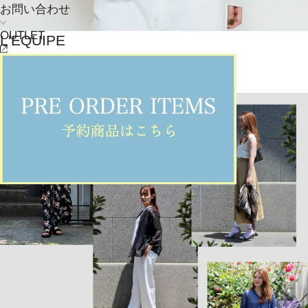
お問い合わせ
OUTLET
L'EQUIPE
カーディガン
(かーでぃがん)
/
¥28,160
NEWS