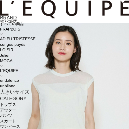
BRAND
BUY10%OFF
すべての商品
FRAPBOIS
ADIEU TRISTESSE
congés payés
LOISIR
Julier
MOGA
L'EQUIPE
endalence
unbilanc
大きいサイズ
CATEGORY
トップス
アウター
パンツ
スカート
ワンピース