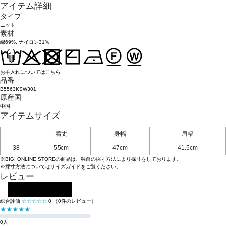
アイテム詳細
タイプ
ニット
素材
綿69%, ナイロン31%
お手入れについてはこちら
品番
B5563KSW301
原産国
中国
アイテムサイズ
着丈
身幅
肩幅
38
55cm
47cm
41.5cm
※BIGI ONLINE STOREの商品は、独自の採寸方法により採寸をしております。
※採寸方法については
サイズガイド
をご覧ください。
レビュー
レビューを投稿する
総合評価
☆☆☆☆☆
0
（0件のレビュー）
★★★★★
0人