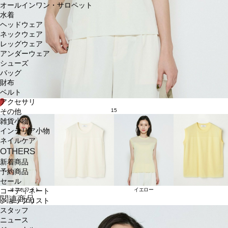
オールインワン・サロペット
水着
ヘッドウェア
ネックウェア
レッグウェア
アンダーウェア
シューズ
バッグ
財布
ベルト
アクセサリ
15
その他
雑貨小物
インテリア小物
ネイルケア
OTHERS
新着商品
予約商品
セール
オフホワイト
イエロー
コーディネート
関連商品
ショップリスト
スタッフ
ニュース