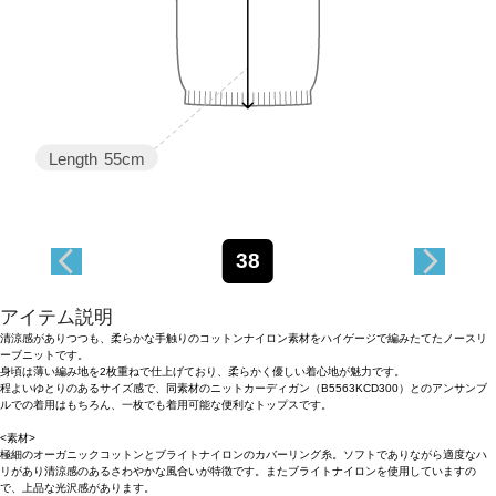
Length
55cm
38
アイテム説明
清涼感がありつつも、柔らかな手触りのコットンナイロン素材をハイゲージで編みたてたノースリ
ーブニットです。
身頃は薄い編み地を2枚重ねで仕上げており、柔らかく優しい着心地が魅力です。
程よいゆとりのあるサイズ感で、同素材のニットカーディガン（B5563KCD300）とのアンサンブ
ルでの着用はもちろん、一枚でも着用可能な便利なトップスです。
<素材>
極細のオーガニックコットンとブライトナイロンのカバーリング糸。ソフトでありながら適度なハ
リがあり清涼感のあるさわやかな風合いが特徴です。またブライトナイロンを使用していますの
で、上品な光沢感があります。