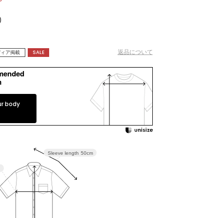
新着商品
)
予約商品
返品について
ディア掲載
SALE
セール
mended
コーディネート
m
ショップリスト
ur body
スタッフ
ニュース
Sleeve length
50cm
ジャーナル
よくある質問
お問い合わせ