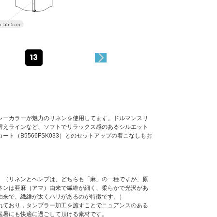
アウトレット
h
55.5cm
13
レーカラーが魅力のリネンを使用してます。ドルマンスリ
替えラインなど、ソフトでリラックス感のあるシルエット
ト（B5566FSK033）とのセットアップの着こなしもお
。（リネンとヘンプは、どちらも「麻」の一種ですが、原
ネンは亜麻（アマ）由来で繊維が細く、柔らかで光沢があ
由来で、繊維が太くハリがあるのが特徴です。）
れており，タンブラー加工を施すことでニュアンスのある
猛暑にも快適に過ごして頂ける素材です。