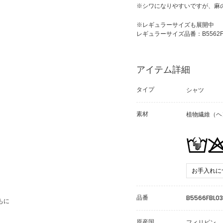
※シワになりやすいですが、麻
※レギュラーサイズも展開中
レギュラーサイズ品番：B5562FB
アイテム詳細
タイプ
シャツ
素材
植物繊維（ヘン
お手入れに
品番
B5566FBL03
もに
原産国
フィリピン