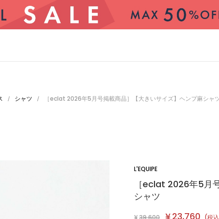
ス
シャツ
［eclat 2026年5月号掲載商品］【大きいサイズ】ヘンプ麻シャ
/
/
L'EQUIPE
［eclat 2026
シャツ
CATEGORY
¥
23,760
¥
39,600
(税込