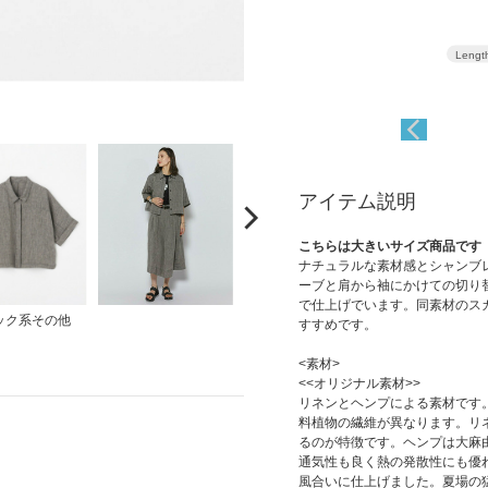
インテリア小物
ネイルケア
Lengt
アイテム説明
こちらは大きいサイズ商品です
ナチュラルな素材感とシャンブ
ーブと肩から袖にかけての切り
で仕上げでいます。同素材のスカー
ック系その他
すすめです。
<素材>
<<オリジナル素材>>
リネンとヘンプによる素材です
料植物の繊維が異なります。リ
るのが特徴です。ヘンプは大麻
通気性も良く熱の発散性にも優
風合いに仕上げました。夏場の