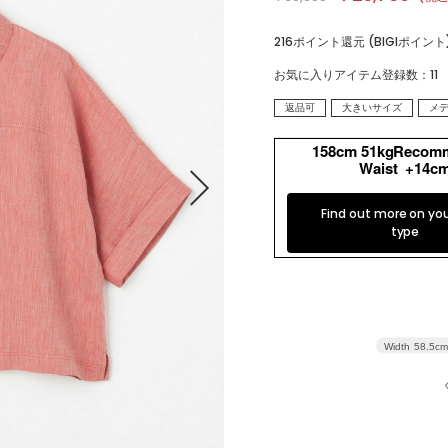
トップス
アウター
216ポイント還元 (BIGIポイント
パンツ
スカート
お気に入りアイテム登録数：
11
返品可
大きいサイズ
メ
ワンピース
オールインワン・サロペッ
ト
158cm 51kgRecom
Waist +14c
水着
ヘッドウェア
Find out more on yo
ネックウェア
レッグウェア
type
アンダーウェア
シューズ
バッグ
財布
Width
58.5cm
ベルト
アクセサリ
その他
雑貨小物