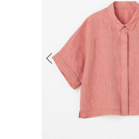
すべての商品
FRAPBOIS
ADIEU TRISTESSE
congés payés
LOISIR
Julier
MOGA
L'EQUIPE
endalence
unbilanc