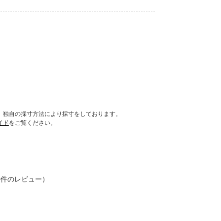
Eの商品は、独自の採寸方法により採寸をしております。
イド
をご覧ください。
レビューを投稿する
0件のレビュー）