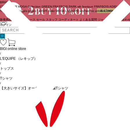
BRAND
COUTURIER
MOGA Collection
GREEN
FRAPBOIS PARK
wb
feerique
FRAPBOIS
ADIEU
TRISTESSE
congés payés
LOISIR
Julier
MOGA
L'EQUIPE
endalence
unbilanc
BIGI online store
新着商品
(ライブ)
ニュース
セール
スタッフ
コーディネート
よくある質問
ジャーナル
お問い合わ
ログイン
BIGI online store
/
L'EQUIPE
（レキップ）
/
トップス
/
Tシャツ
/
【大きいサイズ】オーガンジー刺繍Tシャツ