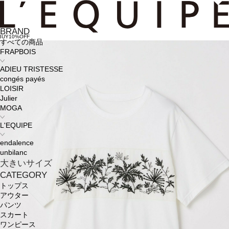
BRAND
BUY10%OFF
すべての商品
FRAPBOIS
ADIEU TRISTESSE
congés payés
LOISIR
Julier
MOGA
L'EQUIPE
endalence
unbilanc
大きいサイズ
CATEGORY
トップス
アウター
パンツ
スカート
ワンピース