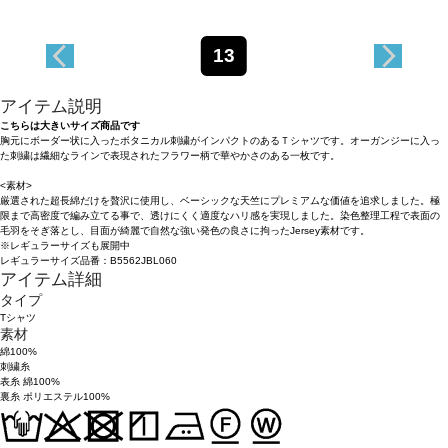
13
アイテム説明
こちらは大きいサイズ商品です
胸元にボーダー状に入ったボタニカル刺繍がインパクトのあるＴシャツです。オーガンジーに入っ
た刺繍は繊細なラインで表現されたフラワー柄で華やかさのある一枚です。
<素材>
厳選された超長綿だけを贅沢に使用し、ベーシックな天竺にプレミアムな価値を追求しました。極
限まで高密度で編み立てる事で、透けにくく適度なハリ感を実現しました。染色整理工程で表面の
毛羽をそぎ落とし、目面が綺麗で自然な強い発色の良さに拘ったJersey素材です。
※レギュラーサイズも展開中
レギュラーサイズ品番：B5562JBL060
アイテム詳細
タイプ
Tシャツ
素材
綿100%
刺繍糸
表糸 綿100%
裏糸 ポリエステル100%