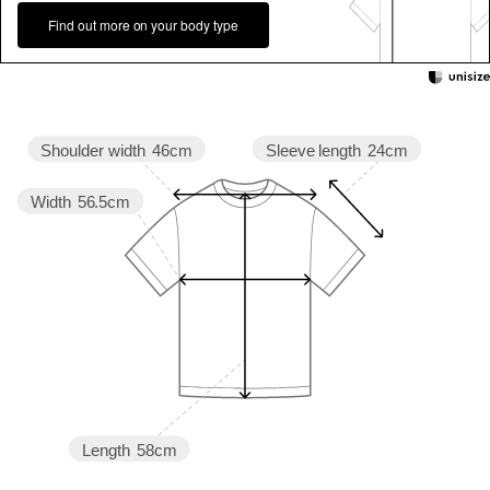
Find out more on your body type
Sleeve length
24cm
Shoulder width
46cm
Width
56.5cm
Length
58cm