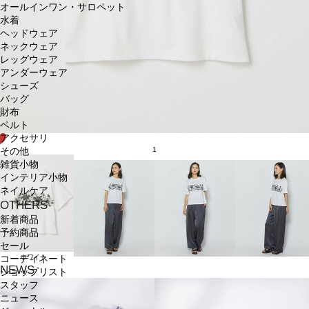
オールインワン・サロペット
水着
ヘッドウェア
ネックウェア
レッグウェア
アンダーウェア
シューズ
バッグ
財布
ベルト
アクセサリ
1
その他
雑貨小物
インテリア小物
ネイルケア
OTHERS
新着商品
予約商品
セール
ホワイト
コーディネート
NEWS
ショップリスト
スタッフ
ニュース