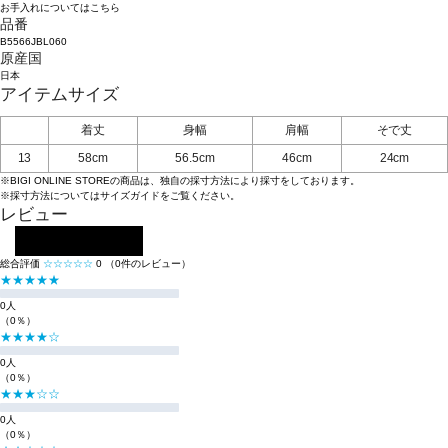
お手入れについてはこちら
品番
B5566JBL060
原産国
日本
アイテムサイズ
着丈
身幅
肩幅
そで丈
13
58cm
56.5cm
46cm
24cm
※BIGI ONLINE STOREの商品は、独自の採寸方法により採寸をしております。
※採寸方法については
サイズガイド
をご覧ください。
レビュー
レビューを投稿する
総合評価
☆☆☆☆☆
0
（0件のレビュー）
★★★★★
0人
（0％）
★★★★☆
0人
（0％）
★★★☆☆
0人
（0％）