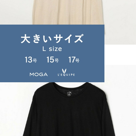
LOISIR
インナー
(いんなー)
/
¥10,340