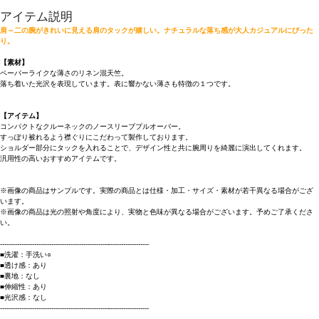
アイテム説明
肩～二の腕がきれいに見える肩のタックが嬉しい。ナチュラルな落ち感が大人カジュアルにぴった
り。
【素材】
ペーパーライクな薄さのリネン混天竺。
落ち着いた光沢を表現しています。表に響かない薄さも特徴の１つです。
【アイテム】
コンパクトなクルーネックのノースリーブプルオーバー。
すっぽり被れるよう襟ぐりにこだわって製作しております。
ショルダー部分にタックを入れることで、デザイン性と共に腕周りを綺麗に演出してくれます。
汎用性の高いおすすめアイテムです。
※画像の商品はサンプルです。実際の商品とは仕様・加工・サイズ・素材が若干異なる場合がござ
います。
※画像の商品は光の照射や角度により、実物と色味が異なる場合がございます。予めご了承くださ
い。
----------------------------------------------------------------------
■洗濯：手洗い○
■透け感：あり
■裏地：なし
■伸縮性：あり
■光沢感：なし
----------------------------------------------------------------------