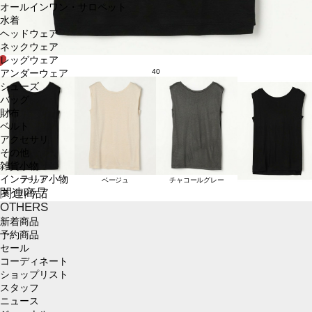
オールインワン・サロペット
水着
ヘッドウェア
ネックウェア
レッグウェア
40
アンダーウェア
シューズ
バッグ
財布
ベルト
アクセサリ
その他
雑貨小物
インテリア小物
ブラック
ベージュ
チャコールグレー
関連商品
ネイルケア
OTHERS
新着商品
予約商品
セール
コーディネート
ショップリスト
スタッフ
ニュース