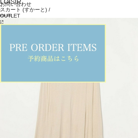
LOISIR
お問い合わせ
スカート
(すかーと)
/
OUTLET
¥19,800