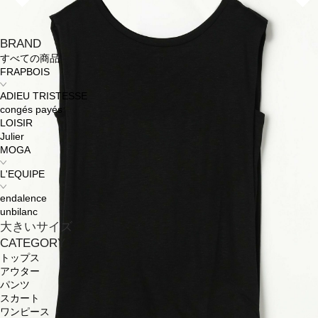
BRAND
すべての商品
FRAPBOIS
ADIEU TRISTESSE
congés payés
LOISIR
Julier
MOGA
L'EQUIPE
endalence
unbilanc
大きいサイズ
CATEGORY
トップス
アウター
パンツ
スカート
ワンピース