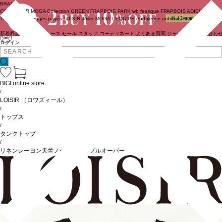
BRAND
COUTURIER
MOGA Collection
GREEN
FRAPBOIS PARK
wb
feerique
FRAPBOIS
ADIEU
TRISTESSE
congés payés
LOISIR
Julier
MOGA
L'EQUIPE
endalence
unbilanc
BIGI online store
新着商品
(ライブ)
ニュース
セール
スタッフ
コーディネート
よくある質問
ジャーナル
お問い合わ
ログイン
BIGI online store
/
LOISIR
（ロワズィール）
/
トップス
/
タンクトップ
/
リネンレーヨン天竺ノースリーブプルオーバー