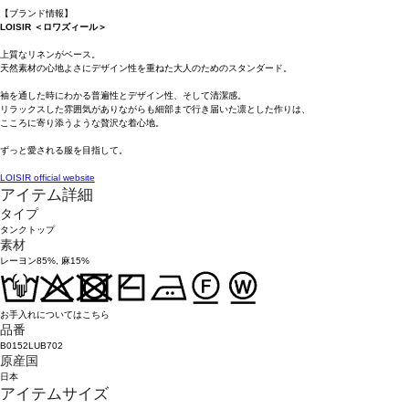
【ブランド情報】
LOISIR ＜ロワズィール＞
上質なリネンがベース。
天然素材の心地よさにデザイン性を重ねた大人のためのスタンダード。
袖を通した時にわかる普遍性とデザイン性、そして清潔感。
リラックスした雰囲気がありながらも細部まで行き届いた凛とした作りは、
こころに寄り添うような贅沢な着心地。
ずっと愛される服を目指して。
LOISIR official website
アイテム詳細
タイプ
タンクトップ
素材
レーヨン85%, 麻15%
お手入れについてはこちら
品番
B0152LUB702
原産国
日本
アイテムサイズ