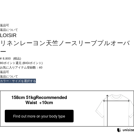
返品可
返品について
LOISIR
リネンレーヨン天竺ノースリーブプルオーバ
ー
¥
8,800
(税込)
80ポイント還元 (BIGIポイント)
お気に入りアイテム登録数：
40
返品可
返品について
カラー・サイズを選択する
158cm 51kgRecommended
Waist +10cm
Find out more on your body type