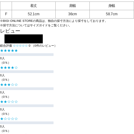
着丈
肩幅
身幅
F
52.1cm
36cm
58.7cm
※BIGI ONLINE STOREの商品は、独自の採寸方法により採寸をしております。
※採寸方法については
サイズガイド
をご覧ください。
レビュー
レビューを投稿する
総合評価
☆☆☆☆☆
0
（0件のレビュー）
★★★★★
0人
（0％）
★★★★☆
0人
（0％）
★★★☆☆
0人
（0％）
★★☆☆☆
0人
（0％）
★☆☆☆☆
0人
（0％）