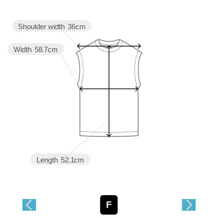
Shoulder width
36cm
Width
58.7cm
Length
52.1cm
F