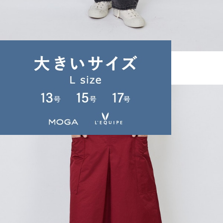
LOISIR
デニムパンツ
(でにむぱんつ)
/
¥19,800