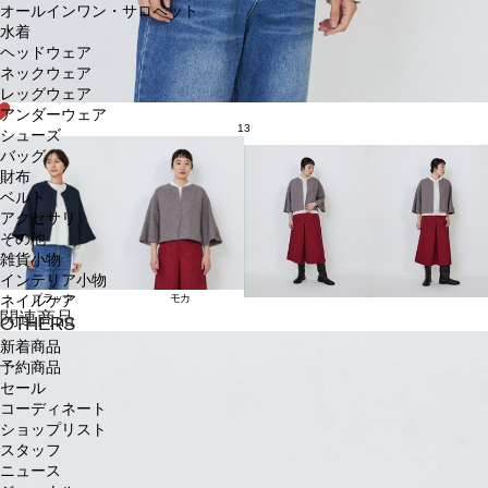
オールインワン・サロペット
水着
ヘッドウェア
ネックウェア
レッグウェア
アンダーウェア
13
シューズ
バッグ
財布
ベルト
アクセサリ
その他
雑貨小物
インテリア小物
ブラック
モカ
ネイルケア
関連商品
OTHERS
新着商品
予約商品
セール
コーディネート
ショップリスト
スタッフ
ニュース