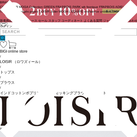
BRAND
COUTURIER
MOGA Collection
GREEN
FRAPBOIS PARK
wb
feerique
FRAPBOIS
ADIEU
TRISTESSE
congés payés
LOISIR
Julier
MOGA
L'EQUIPE
endalence
unbilanc
BIGI online store
新着商品
(ライブ)
ニュース
セール
スタッフ
コーディネート
よくある質問
ジャーナル
お問い合わ
ログイン
BIGI online store
/
LOISIR
（ロワズィール）
/
トップス
/
ブラウス
/
インドコットンポプリンハンドスモッキングブラウスジャケット
BUY10%OFF