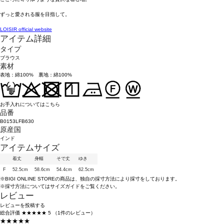
ずっと愛される服を目指して。
LOISIR official website
アイテム詳細
タイプ
ブラウス
素材
表地：綿100% 裏地：綿100%
お手入れについてはこちら
品番
B0153LFB630
原産国
インド
アイテムサイズ
着丈
身幅
そで丈
ゆき
F
52.5cm
58.6cm
54.4cm
62.5cm
※BIGI ONLINE STOREの商品は、独自の採寸方法により採寸をしております。
※採寸方法については
サイズガイド
をご覧ください。
レビュー
レビューを投稿する
総合評価
★★★★★
5
（1件のレビュー）
★★★★★