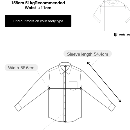
158cm 51kgRecommended
Waist +11cm
Find out more on your body type
Sleeve length
54.4cm
Width
58.6cm