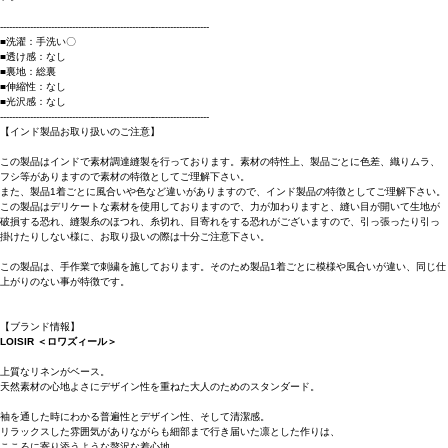
----------------------------------------------------------------------
■洗濯：手洗い〇
■透け感：なし
■裏地：総裏
■伸縮性：なし
■光沢感：なし
----------------------------------------------------------------------
【インド製品お取り扱いのご注意】
この製品はインドで素材調達縫製を行っております。素材の特性上、製品ごとに色差、織りムラ、
フシ等がありますので素材の特徴としてご理解下さい。
また、製品1着ごとに風合いや色など違いがありますので、インド製品の特徴としてご理解下さい。
この製品はデリケートな素材を使用しておりますので、力が加わりますと、縫い目が開いて生地が
破損する恐れ、縫製糸のほつれ、糸切れ、目寄れをする恐れがございますので、引っ張ったり引っ
掛けたりしない様に、お取り扱いの際は十分ご注意下さい。
この製品は、手作業で刺繍を施しております。そのため製品1着ごとに模様や風合いが違い、同じ仕
上がりのない事が特徴です。
【ブランド情報】
LOISIR ＜ロワズィール＞
上質なリネンがベース。
天然素材の心地よさにデザイン性を重ねた大人のためのスタンダード。
袖を通した時にわかる普遍性とデザイン性、そして清潔感。
リラックスした雰囲気がありながらも細部まで行き届いた凛とした作りは、
こころに寄り添うような贅沢な着心地。