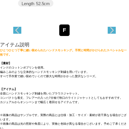
Length
52.5cm
F
アイテム説明
ひとつひとつ丁寧に縫い留められたハンドスモッキング。手間と時間がかけられたスペシャルな一
枚です。
【素材】
インドのコットンポプリンを使用。
編みこみのような立体的なハンドスモッキング刺繍を用いています。
すべて手作業で縫い留めていくので膨大な時間がかかった贅沢なシリーズ。
【アイテム】
全面にハンドスモッキング刺繍を用いたブラウスジャケット。
コンパクトな着丈、フレアーの入った7分袖で秋口のライトジャケットとしてもおすすめです。
カジュアルからオンシーンまで幅広く着回せるアイテムです。
※画像の商品はサンプルです。実際の商品とは仕様・加工・サイズ・素材が若干異なる場合がござ
います。
※画像の商品は光の照射や角度により、実物と色味が異なる場合がございます。予めご了承くださ
い。