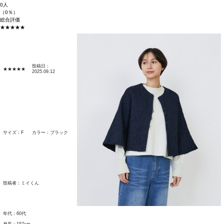
0人
（0％）
総合評価
★★★★★
投稿日：
★★★★★
2025.09.12
サイズ：F
カラー：ブラック
投稿者：
ミイくん
年代：60代
身長：157cm