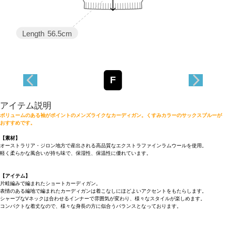
Length
56.5cm
F
アイテム説明
ボリュームのある袖がポイントのメンズライクなカーディガン。くすみカラーのサックスブルーが
おすすめです。
【素材】
オーストラリア・ジロン地方で産出される高品質なエクストラファインラムウールを使用。
軽く柔らかな風合いが持ち味で、保湿性、保温性に優れています。
【アイテム】
片畦編みで編まれたショートカーディガン。
表情のある編地で編まれたカーディガンは着こなしにほどよいアクセントをもたらします。
シャープなVネックは合わせるインナーで雰囲気が変わり、様々なスタイルが楽しめます。
コンパクトな着丈なので、様々な身長の方に似合うバランスとなっております。