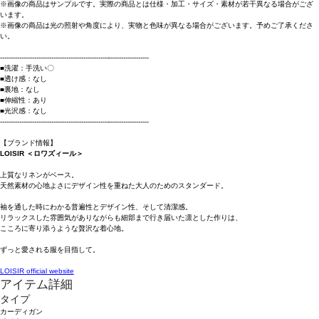
※画像の商品はサンプルです。実際の商品とは仕様・加工・サイズ・素材が若干異なる場合がござ
います。
※画像の商品は光の照射や角度により、実物と色味が異なる場合がございます。予めご了承くださ
い。
----------------------------------------------------------------------
■洗濯：手洗い〇
■透け感：なし
■裏地：なし
■伸縮性：あり
■光沢感：なし
----------------------------------------------------------------------
【ブランド情報】
LOISIR ＜ロワズィール＞
上質なリネンがベース。
天然素材の心地よさにデザイン性を重ねた大人のためのスタンダード。
袖を通した時にわかる普遍性とデザイン性、そして清潔感。
リラックスした雰囲気がありながらも細部まで行き届いた凛とした作りは、
こころに寄り添うような贅沢な着心地。
ずっと愛される服を目指して。
LOISIR official website
アイテム詳細
タイプ
カーディガン