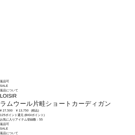
返品可
SALE
返品について
LOISIR
ラムウール片畦ショートカーディガン
¥
27,500
¥
13,750
(税込)
125ポイント還元 (BIGIポイント)
お気に入りアイテム登録数：
55
返品可
SALE
返品について