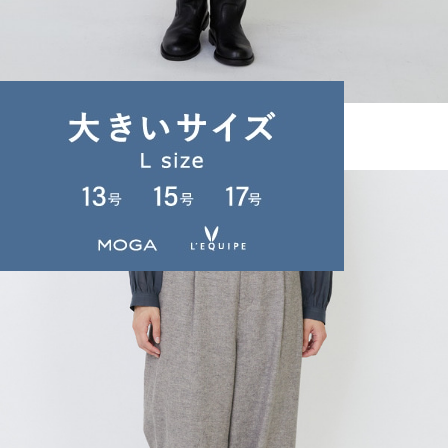
LOISIR
スカート
(すかーと)
/
¥35,200