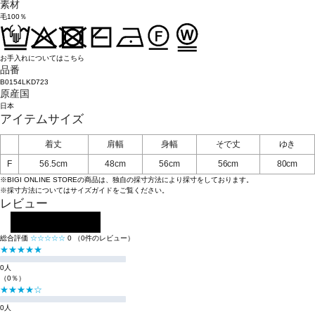
素材
毛100％
お手入れについてはこちら
品番
B0154LKD723
原産国
日本
アイテムサイズ
着丈
肩幅
身幅
そで丈
ゆき
F
56.5cm
48cm
56cm
56cm
80cm
※BIGI ONLINE STOREの商品は、独自の採寸方法により採寸をしております。
※採寸方法については
サイズガイド
をご覧ください。
レビュー
レビューを投稿する
総合評価
☆☆☆☆☆
0
（0件のレビュー）
★★★★★
0人
（0％）
★★★★☆
0人