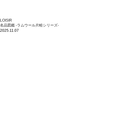
LOISIR
名品図鑑 -ラムウール片畦シリーズ-
2025.11.07