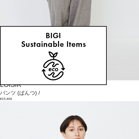
LOISIR
パンツ
(ぱんつ)
/
¥15,400