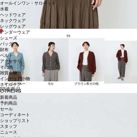
オールインワン・サロペット
水着
ヘッドウェア
ネックウェア
レッグウェア
アンダーウェア
55
シューズ
バッグ
財布
ベルト
アクセサリ
その他
雑貨小物
インテリア小物
サックスブルー
モカ
ブラウン系その他
ネイルケア
関連商品
OTHERS
新着商品
予約商品
セール
コーディネート
ショップリスト
スタッフ
ニュース