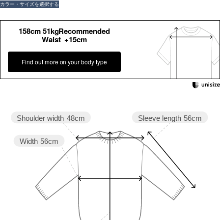
カラー・サイズを選択する
158cm 51kgRecommended
Waist +15cm
Find out more on your body type
Sleeve length
56cm
Shoulder width
48cm
Width
56cm