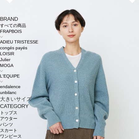
BRAND
すべての商品
FRAPBOIS
ADIEU TRISTESSE
congés payés
LOISIR
Julier
MOGA
L'EQUIPE
endalence
unbilanc
大きいサイズ
CATEGORY
トップス
アウター
パンツ
スカート
ワンピース