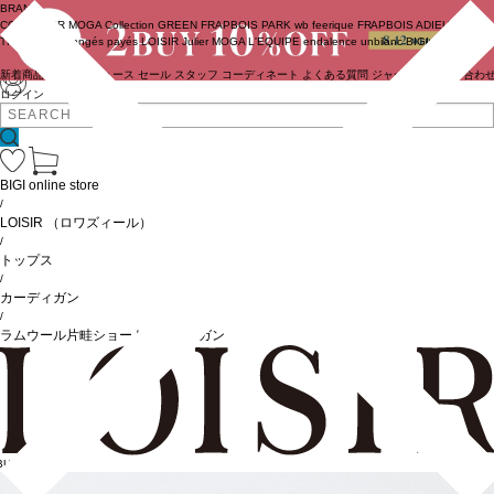
BRAND
COUTURIER
MOGA Collection
GREEN
FRAPBOIS PARK
wb
feerique
FRAPBOIS
ADIEU
TRISTESSE
congés payés
LOISIR
Julier
MOGA
L'EQUIPE
endalence
unbilanc
BIGI online store
新着商品
(ライブ)
ニュース
セール
スタッフ
コーディネート
よくある質問
ジャーナル
お問い合わ
ログイン
BIGI online store
/
LOISIR
（ロワズィール）
/
トップス
/
カーディガン
/
ラムウール片畦ショートカーディガン
BUY10%OFF