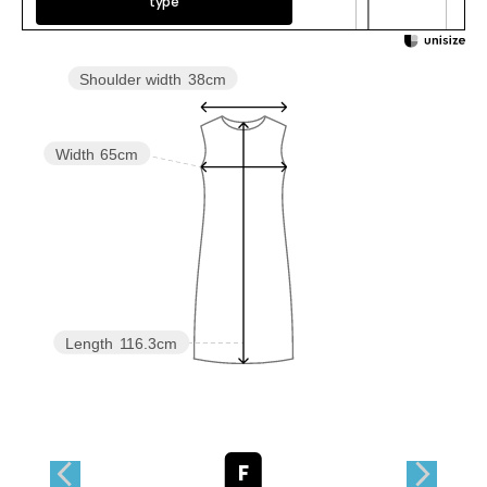
type
Shoulder width
38cm
Width
65cm
Length
116.3cm
F