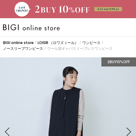
BRAND
BIGI online store
LOISIR
（ロワズィール）
ワンピース
/
/
/
ノースリーブワンピース
ウール混ギャバスリーブレスワンピース
/
大きいサイズ
2BUY10%OFF
CATEGORY
新着商品
PRE ORDER
SALE