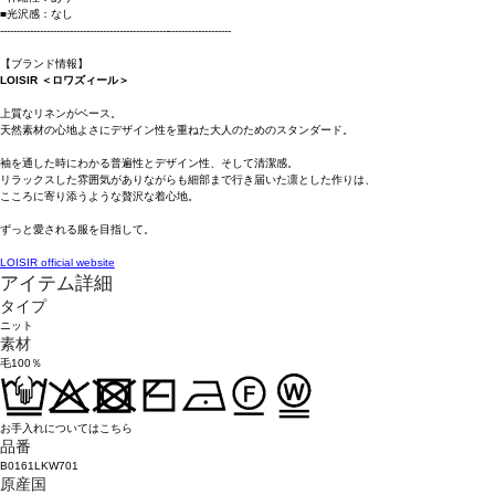
■光沢感：なし
----------------------------------------------------------------------
【ブランド情報】
LOISIR ＜ロワズィール＞
上質なリネンがベース。
天然素材の心地よさにデザイン性を重ねた大人のためのスタンダード。
袖を通した時にわかる普遍性とデザイン性、そして清潔感。
リラックスした雰囲気がありながらも細部まで行き届いた凛とした作りは、
こころに寄り添うような贅沢な着心地。
ずっと愛される服を目指して。
LOISIR official website
アイテム詳細
タイプ
ニット
素材
毛100％
お手入れについてはこちら
品番
B0161LKW701
原産国