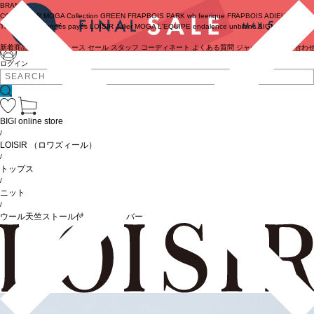
BRAND
COUTURIER
MOGA Collection
GREEN
FRAPBOIS PARK
wb
feerique
FRAPBOIS
ADIEU
TRISTESSE
congés payés
LOISIR
Julier
MOGA
L'EQUIPE
endalence
unbilanc
BIGI online store
新着商品
(ライブ)
ニュース
セール
スタッフ
コーディネート
よくある質問
ジャーナル
お問い合わ
ログイン
BIGI online store
/
LOISIR
（ロワズィール）
/
トップス
/
ニット
/
ウール天竺ストール付きプルオーバー