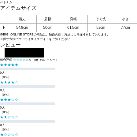
ベトナム
アイテムサイズ
着丈
肩幅
身幅
そで丈
ゆき
F
54.8cm
50cm
61.5cm
52cm
77cm
※BIGI ONLINE STOREの商品は、独自の採寸方法により採寸をしております。
※採寸方法については
サイズガイド
をご覧ください。
レビュー
レビューを投稿する
総合評価
☆☆☆☆☆
0
（0件のレビュー）
★★★★★
0人
（0％）
★★★★☆
0人
（0％）
★★★☆☆
0人
（0％）
★★☆☆☆
0人
（0％）
★☆☆☆☆