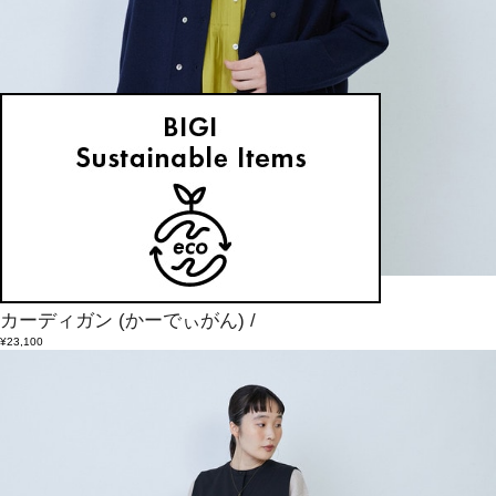
LOISIR
カーディガン
(かーでぃがん)
/
¥23,100