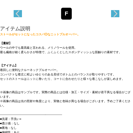
F
アイテム説明
ストールがセットになったコスパ◎なニットプルオーバー。
【素材】
ウールの中でも最高級と言われる、メリノウールを使用。
最も繊維が細く柔らかさが特徴で、ふくふくとしたスポンディッシュな肌触りの素材です。
【アイテム】
着回しに便利なクルーネックプルオーバー。
コンパクトな着丈に程よいゆとりのある見頃でボトムとのバランスが取りやすいです。
セットのストールはニットに巻いたり、コートに合わせたりと様々な着こなしが楽しめます。
※画像の商品はサンプルです。実際の商品とは仕様・加工・サイズ・素材が若干異なる場合がござ
います。
※画像の商品は光の照射や角度により、実物と色味が異なる場合がございます。予めご了承くださ
い。
----------------------------------------------------------------------
■洗濯：手洗い○
■透け感：なし
■裏地：なし
■伸縮性：あり