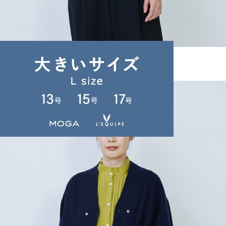
LOISIR
ベスト
(べすと)
/
¥14,520