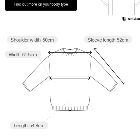
Find out more on your body type
Sleeve length
52cm
Shoulder width
50cm
Width
61.5cm
Length
54.8cm