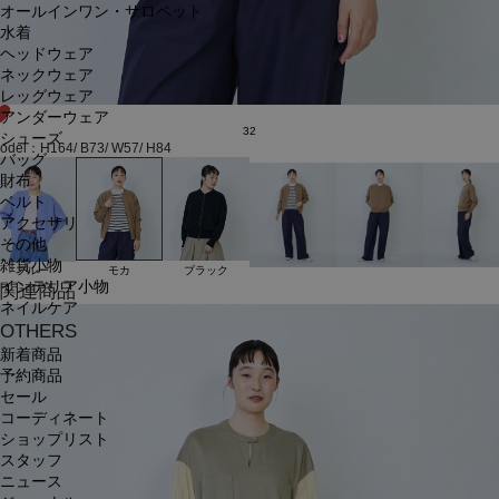
オールインワン・サロペット
水着
ヘッドウェア
ネックウェア
レッグウェア
アンダーウェア
32
シューズ
odel：H164/ B73/ W57/ H84
バッグ
財布
ベルト
アクセサリ
その他
雑貨小物
モカ
ブルー
ブラック
インテリア小物
関連商品
ネイルケア
OTHERS
新着商品
予約商品
セール
コーディネート
ショップリスト
スタッフ
ニュース