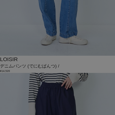
LOISIR
デニムパンツ
(でにむぱんつ)
/
¥14,520