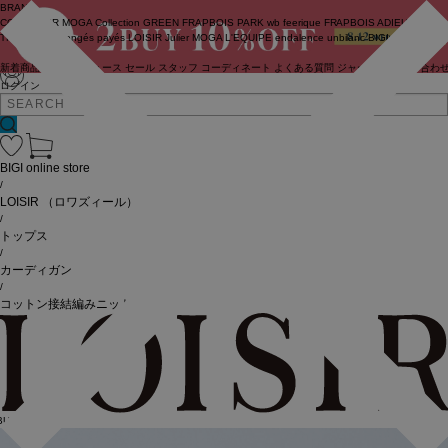
BRAND
COUTURIER
MOGA Collection
GREEN
FRAPBOIS PARK
wb
feerique
FRAPBOIS
ADIEU
TRISTESSE
congés payés
LOISIR
Julier
MOGA
L'EQUIPE
endalence
unbilanc
BIGI online store
新着商品
(ライブ)
ニュース
セール
スタッフ
コーディネート
よくある質問
ジャーナル
お問い合わ
ログイン
BIGI online store
/
LOISIR
（ロワズィール）
/
トップス
/
カーディガン
/
コットン接結編みニットブルゾン
BUY10%OFF