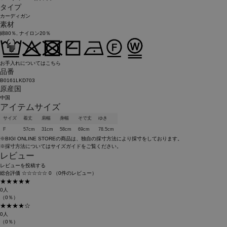
タイプ
カーディガン
素材
綿80％, ナイロン20％
お手入れについてはこちら
品番
B0161LKD703
原産国
中国
アイテムサイズ
サイズ
着丈
肩幅
身幅
そで丈
ゆき
F
57cm
31cm
58cm
69cm
78.5cm
※BIGI ONLINE STOREの商品は、独自の採寸方法により採寸をしております。
※採寸方法については
サイズガイド
をご覧ください。
レビュー
レビューを投稿する
総合評価
☆☆☆☆☆
0
（0件のレビュー）
★★★★★
0人
（0％）
★★★★☆
0人
（0％）