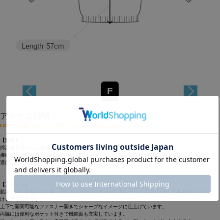
Length
57cm
F
アイテム説明
LOISIR定番の接結ニット素材でブルゾンを作りました。
【素材】
綿素材を用いた接結編み。
接結編みは表と裏の間を留めながら編む手法。今回は春らしく表、裏共に綿を使用しています。
適度な膨らみとハリ感のある素材です。
【アイテム】
肌寒い日に重宝する１枚。カーディガンとしてはもちろんニットブルゾンとしても着用していただ
けるアイテムです。
上下で開閉可能なファスナー開きでシャープなイメージに仕上げています。
両脇には便利なポケット付きで機能面も充実しています。