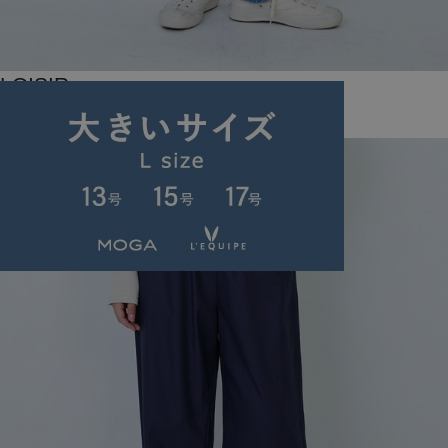
LOISIR
デニムパンツ
(でにむぱんつ)
/
¥14,520