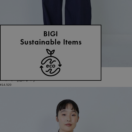
LOISIR
パンツ
(ぱんつ)
/
¥14,520