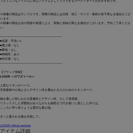
フェミニンなアイテムに辛口アイテムとしてプラスするコーディネートがおすすめです。
※画像の商品はサンプルです。実際の商品とは仕様・加工・サイズ・素材が若干異なる場合がござ
います。
※画像の商品は光の照射や角度により、実物と色味が異なる場合がございます。予めご了承くださ
い。
----------------------------------------------------------------------
■洗濯：手洗い○
■透け感：なし
■裏地：なし
■伸縮性：あり
■光沢感：なし
----------------------------------------------------------------------
【ブランド情報】
LOISIR ＜ロワズィール＞
上質なリネンがベース。
天然素材の心地よさにデザイン性を重ねた大人のためのスタンダード。
袖を通した時にわかる普遍性とデザイン性、そして清潔感。
リラックスした雰囲気がありながらも細部まで行き届いた凛とした作りは、
こころに寄り添うような贅沢な着心地。
ずっと愛される服を目指して。
LOISIR official website
アイテム詳細