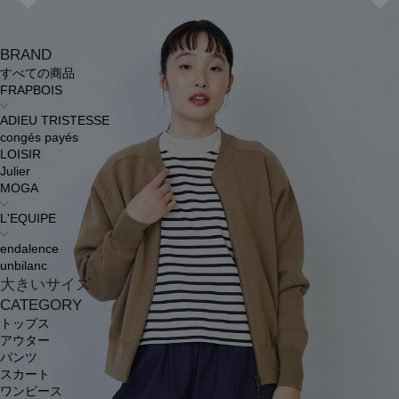
BRAND
すべての商品
FRAPBOIS
ADIEU TRISTESSE
congés payés
LOISIR
Julier
MOGA
L'EQUIPE
endalence
unbilanc
大きいサイズ
CATEGORY
トップス
アウター
パンツ
スカート
ワンピース