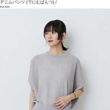
デニムパンツ
(でにむぱんつ)
/
¥14,520