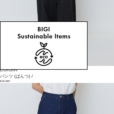
LOISIR
パンツ
(ぱんつ)
/
¥18,480