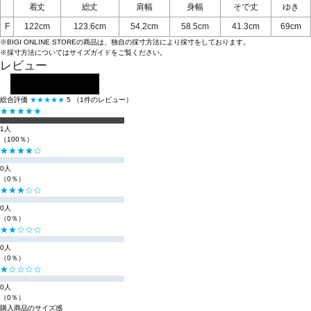
着丈
総丈
肩幅
身幅
そで丈
ゆき
F
122cm
123.6cm
54.2cm
58.5cm
41.3cm
69cm
※BIGI ONLINE STOREの商品は、独自の採寸方法により採寸をしております。
※採寸方法については
サイズガイド
をご覧ください。
レビュー
レビューを投稿する
総合評価
★★★★★
5
（1件のレビュー）
★★★★★
1人
（100％）
★★★★☆
0人
（0％）
★★★☆☆
0人
（0％）
★★☆☆☆
0人
（0％）
★☆☆☆☆
0人
（0％）
購入商品のサイズ感