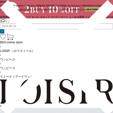
BRAND
COUTURIER
MOGA Collection
GREEN
FRAPBOIS PARK
wb
feerique
FRAPBOIS
ADIEU
TRISTESSE
congés payés
LOISIR
Julier
MOGA
L'EQUIPE
endalence
unbilanc
BIGI online store
新着商品
(ライブ)
ニュース
セール
スタッフ
コーディネート
よくある質問
ジャーナル
お問い合わ
ログイン
BIGI online store
/
LOISIR
（ロワズィール）
/
ワンピース
/
ワンピース
/
ラミーティアードワンピース
BUY10%OFF