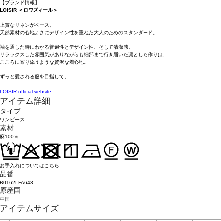
【ブランド情報】
LOISIR ＜ロワズィール＞
上質なリネンがベース。
天然素材の心地よさにデザイン性を重ねた大人のためのスタンダード。
袖を通した時にわかる普遍性とデザイン性、そして清潔感。
リラックスした雰囲気がありながらも細部まで行き届いた凛とした作りは、
こころに寄り添うような贅沢な着心地。
ずっと愛される服を目指して。
LOISIR official website
アイテム詳細
タイプ
ワンピース
素材
麻100％
お手入れについてはこちら
品番
B0162LFA643
原産国
中国
アイテムサイズ