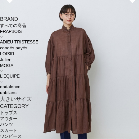
BRAND
すべての商品
FRAPBOIS
ADIEU TRISTESSE
congés payés
LOISIR
Julier
MOGA
L'EQUIPE
endalence
unbilanc
大きいサイズ
CATEGORY
トップス
アウター
パンツ
スカート
ワンピース