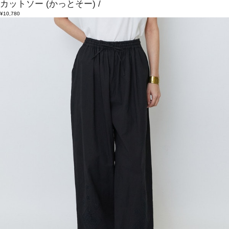
カットソー
(かっとそー)
/
¥10,780