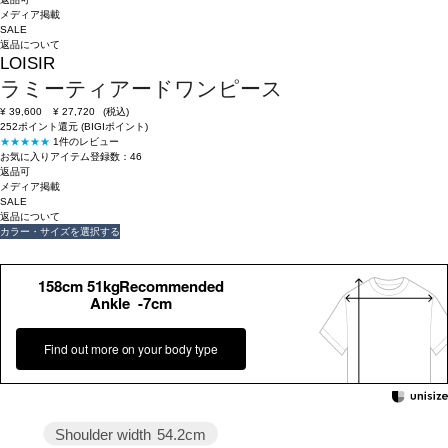
メディア掲載
SALE
返品について
LOISIR
ラミーティアードワンピース
¥
39,600
¥
27,720
(税込)
252ポイント還元 (BIGIポイント)
★★★★★
1件のレビュー
お気に入りアイテム登録数：
46
返品可
メディア掲載
SALE
返品について
カラー・サイズを選択する
158cm 51kgRecommended
Ankle -7cm
Find out more on your body type
Shoulder width
54.2cm