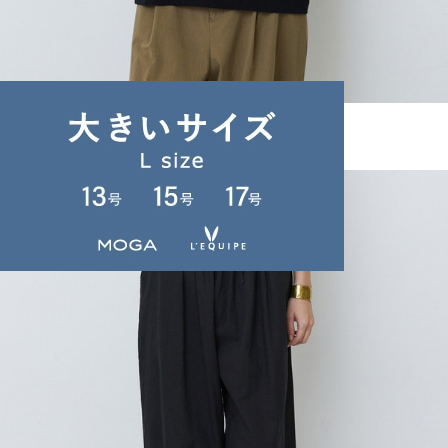
LOISIR
カットソー
(かっとそー)
/
¥10,780