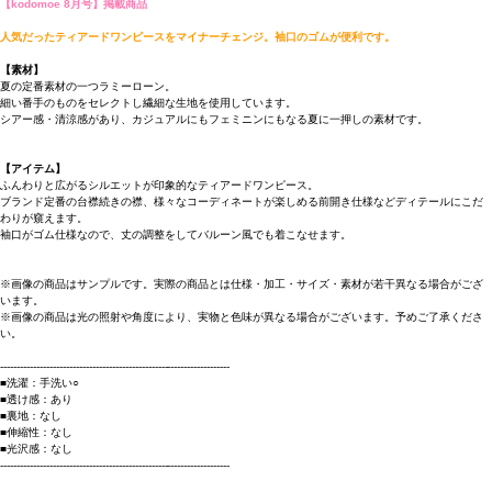
【kodomoe 8月号】掲載商品
人気だったティアードワンピースをマイナーチェンジ。袖口のゴムが便利です。
【素材】
夏の定番素材の一つラミーローン。
細い番手のものをセレクトし繊細な生地を使用しています。
シアー感・清涼感があり、カジュアルにもフェミニンにもなる夏に一押しの素材です。
【アイテム】
ふんわりと広がるシルエットが印象的なティアードワンピース。
ブランド定番の台襟続きの襟、様々なコーディネートが楽しめる前開き仕様などディテールにこだ
わりが窺えます。
袖口がゴム仕様なので、丈の調整をしてバルーン風でも着こなせます。
※画像の商品はサンプルです。実際の商品とは仕様・加工・サイズ・素材が若干異なる場合がござ
います。
※画像の商品は光の照射や角度により、実物と色味が異なる場合がございます。予めご了承くださ
い。
----------------------------------------------------------------------
■洗濯：手洗い○
■透け感：あり
■裏地：なし
■伸縮性：なし
■光沢感：なし
----------------------------------------------------------------------