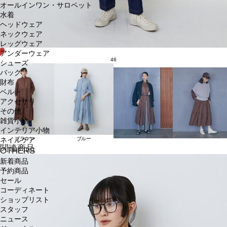
オールインワン・サロペット
水着
ヘッドウェア
ネックウェア
レッグウェア
アンダーウェア
46
シューズ
バッグ
財布
ベルト
アクセサリ
その他
雑貨小物
インテリア小物
ブラウン
ブルー
ネイルケア
関連商品
OTHERS
新着商品
予約商品
セール
コーディネート
ショップリスト
スタッフ
ニュース