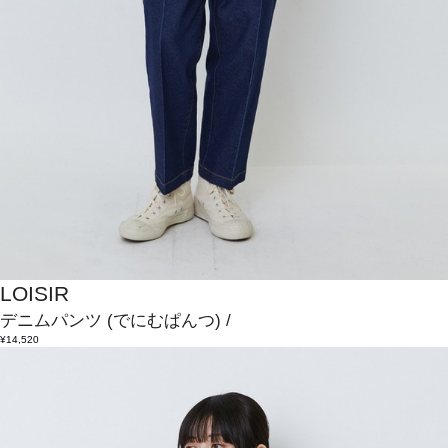
LOISIR
デニムパンツ
(でにむぱんつ)
/
¥14,520