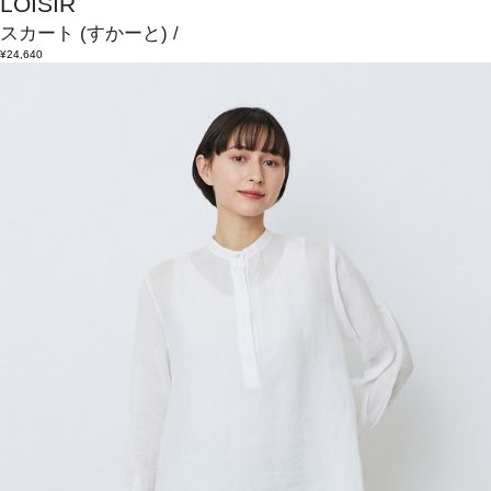
LOISIR
スカート
(すかーと)
/
¥24,640