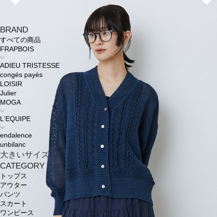
BRAND
すべての商品
FRAPBOIS
ADIEU TRISTESSE
congés payés
LOISIR
Julier
MOGA
L'EQUIPE
endalence
unbilanc
大きいサイズ
CATEGORY
トップス
アウター
パンツ
スカート
ワンピース