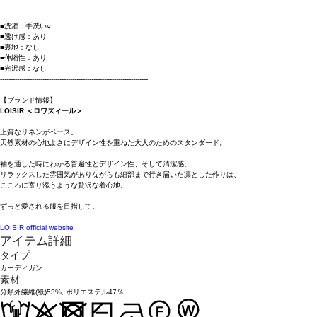
----------------------------------------------------------------------
■洗濯：手洗い○
■透け感：あり
■裏地：なし
■伸縮性：あり
■光沢感：なし
----------------------------------------------------------------------
【ブランド情報】
LOISIR ＜ロワズィール＞
上質なリネンがベース。
天然素材の心地よさにデザイン性を重ねた大人のためのスタンダード。
袖を通した時にわかる普遍性とデザイン性、そして清潔感。
リラックスした雰囲気がありながらも細部まで行き届いた凛とした作りは、
こころに寄り添うような贅沢な着心地。
ずっと愛される服を目指して。
LOISIR official website
アイテム詳細
タイプ
カーディガン
素材
分類外繊維(紙)53%, ポリエステル47％