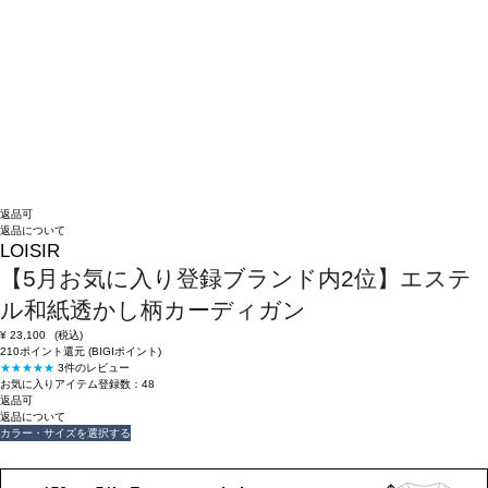
返品可
返品について
LOISIR
【5月お気に入り登録ブランド内2位】エステ
ル和紙透かし柄カーディガン
¥
23,100
(税込)
210ポイント還元 (BIGIポイント)
★★★★★
3件のレビュー
お気に入りアイテム登録数：
48
返品可
返品について
カラー・サイズを選択する