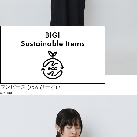
LOISIR
ワンピース
(わんぴーす)
/
¥26,180