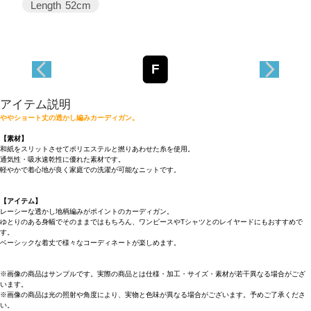
Length
52cm
F
アイテム説明
ややショート丈の透かし編みカーディガン。
【素材】
和紙をスリットさせてポリエステルと撚りあわせた糸を使用。
通気性・吸水速乾性に優れた素材です。
軽やかで着心地が良く家庭での洗濯が可能なニットです。
【アイテム】
レーシーな透かし地柄編みがポイントのカーディガン。
ゆとりのある身幅でそのままではもちろん、ワンピースやTシャツとのレイヤードにもおすすめで
す。
ベーシックな着丈で様々なコーディネートが楽しめます。
※画像の商品はサンプルです。実際の商品とは仕様・加工・サイズ・素材が若干異なる場合がござ
います。
※画像の商品は光の照射や角度により、実物と色味が異なる場合がございます。予めご了承くださ
い。