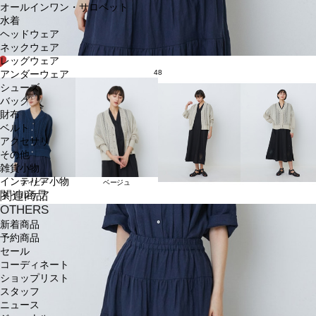
オールインワン・サロペット
水着
ヘッドウェア
ネックウェア
レッグウェア
48
アンダーウェア
シューズ
バッグ
財布
ベルト
アクセサリ
その他
雑貨小物
インテリア小物
ネイビー
ベージュ
関連商品
ネイルケア
OTHERS
新着商品
予約商品
セール
コーディネート
ショップリスト
スタッフ
ニュース