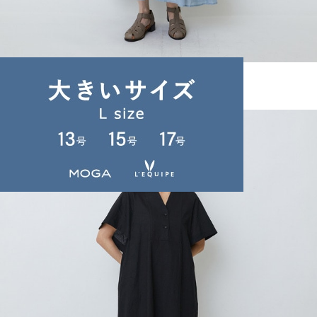
LOISIR
ワンピース
(わんぴーす)
/
¥27,720