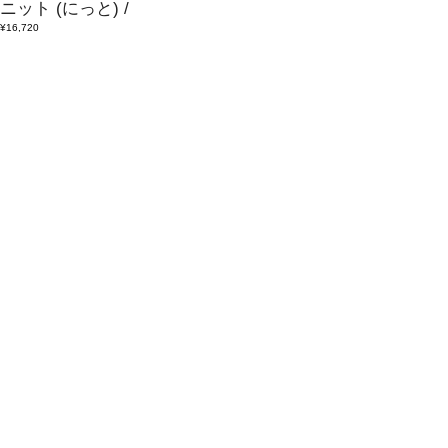
ニット
(にっと)
/
¥16,720