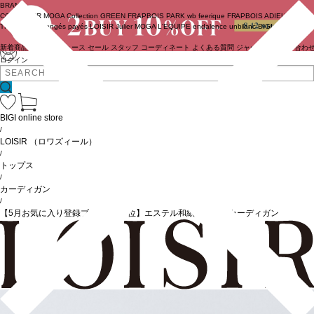
BRAND
COUTURIER
MOGA Collection
GREEN
FRAPBOIS PARK
wb
feerique
FRAPBOIS
ADIEU
TRISTESSE
congés payés
LOISIR
Julier
MOGA
L'EQUIPE
endalence
unbilanc
BIGI online store
新着商品
(ライブ)
ニュース
セール
スタッフ
コーディネート
よくある質問
ジャーナル
お問い合わ
ログイン
BIGI online store
/
LOISIR
（ロワズィール）
/
トップス
/
カーディガン
/
【5月お気に入り登録ブランド内2位】エステル和紙透かし柄カーディガン