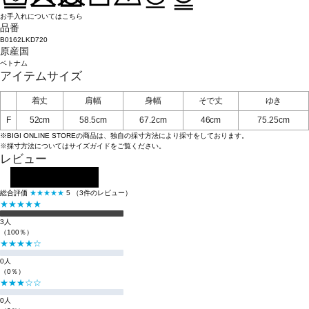
お手入れについてはこちら
品番
B0162LKD720
原産国
ベトナム
アイテムサイズ
着丈
肩幅
身幅
そで丈
ゆき
F
52cm
58.5cm
67.2cm
46cm
75.25cm
※BIGI ONLINE STOREの商品は、独自の採寸方法により採寸をしております。
※採寸方法については
サイズガイド
をご覧ください。
レビュー
レビューを投稿する
総合評価
★★★★★
5
（3件のレビュー）
★★★★★
3人
（100％）
★★★★☆
0人
（0％）
★★★☆☆
0人