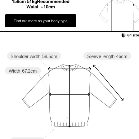
158cm 51kgRecommended
Waist +10cm
Find out more on your body type
Sleeve length
46cm
Shoulder width
58.5cm
Width
67.2cm