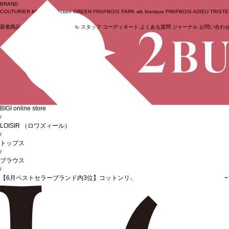
BRAND
COUTURIER
MOGA Collection
GREEN
FRAPBOIS PARK
wb
feerique
FRAPBOIS
ADIEU TRIST
新着商品
(ライブ)
ニュース
セール
スタッフ
コーディネート
よくある質問
ジャーナル
お問い合わ
ログイン
BIGI online store
/
LOISIR
（ロワズィール）
/
トップス
/
ブラウス
/
【6月ベストセラーブランド内3位】コットンリネンクロス刺繍入りセーラーカラー