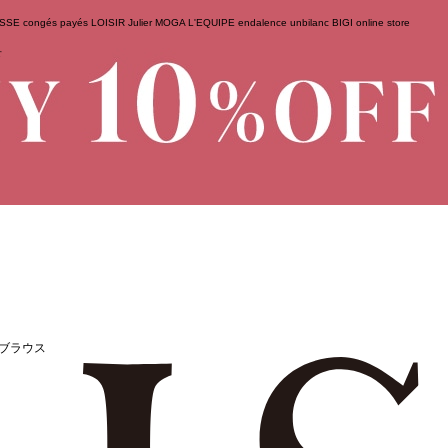
ESSE
congés payés
LOISIR
Julier
MOGA
L'EQUIPE
endalence
unbilanc
BIGI online store
せ
ブラウス