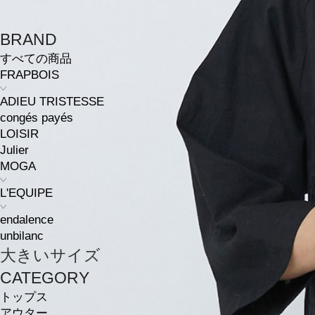
BRAND
すべての商品
FRAPBOIS
ADIEU TRISTESSE
congés payés
LOISIR
Julier
MOGA
L'EQUIPE
endalence
unbilanc
大きいサイズ
CATEGORY
トップス
アウター