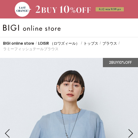
BRAND
BIGI online store
LOISIR
（ロワズィール）
トップス
ブラウス
/
/
/
/
ラミーフィッシュテールブラウス
大きいサイズ
2BUY10%OFF
TIME SALE
CATEGORY
新着商品
PRE ORDER
SALE