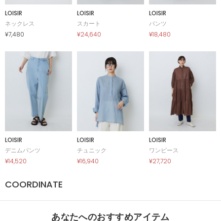
LOISIR
LOISIR
LOISIR
ネックレス
スカート
パンツ
¥7,480
¥24,640
¥18,480
LOISIR
LOISIR
LOISIR
デニムパンツ
チュニック
ワンピース
¥14,520
¥16,940
¥27,720
COORDINATE
あなたへのおすすめアイテム