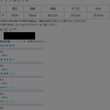
着丈
肩幅
身幅
そで丈
ゆき
F
53cm
60cm
60.2cm
20.5cm
50.5cm
※BIGI ONLINE STOREの商品は、独自の採寸方法により採寸をしております。
※採寸方法については
サイズガイド
をご覧ください。
レビュー
レビューを投稿する
総合評価
☆☆☆☆☆
0
（0件のレビュー）
★★★★★
0人
（0％）
★★★★☆
0人
（0％）
★★★☆☆
0人
（0％）
★★☆☆☆
0人
（0％）
★☆☆☆☆
0人