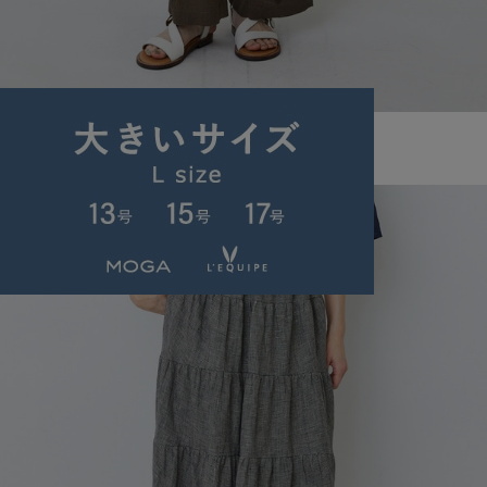
LOISIR
パンツ
(ぱんつ)
/
¥18,480