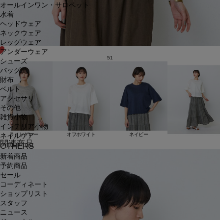
オールインワン・サロペット
水着
ヘッドウェア
ネックウェア
レッグウェア
アンダーウェア
51
シューズ
バッグ
財布
ベルト
アクセサリ
その他
雑貨小物
インテリア小物
ライトグレー
オフホワイト
ネイビー
ネイルケア
関連商品
OTHERS
新着商品
予約商品
セール
コーディネート
ショップリスト
スタッフ
ニュース