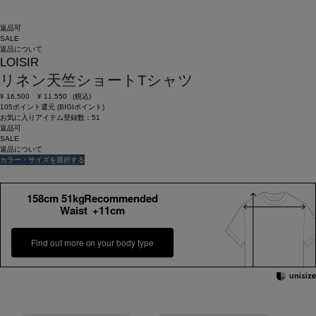
返品可
SALE
返品について
LOISIR
リネン天竺ショートTシャツ
¥
16,500
¥
11,550
(税込)
105ポイント還元 (BIGIポイント)
お気に入りアイテム登録数：
51
返品可
SALE
返品について
カラー・サイズを選択する
158cm 51kgRecommended
Waist +11cm
Find out more on your body type