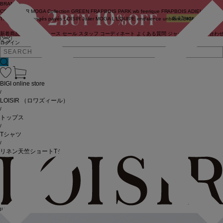
BRAND
COUTURIER
MOGA Collection
GREEN
FRAPBOIS PARK
wb
feerique
FRAPBOIS
ADIEU
TRISTESSE
congés payés
LOISIR
Julier
MOGA
L'EQUIPE
endalence
unbilanc
BIGI online store
新着商品
(ライブ)
ニュース
セール
スタッフ
コーディネート
よくある質問
ジャーナル
お問い合わ
ログイン
BIGI online store
/
LOISIR
（ロワズィール）
/
トップス
/
Tシャツ
/
リネン天竺ショートTシャツ
BUY10%OFF