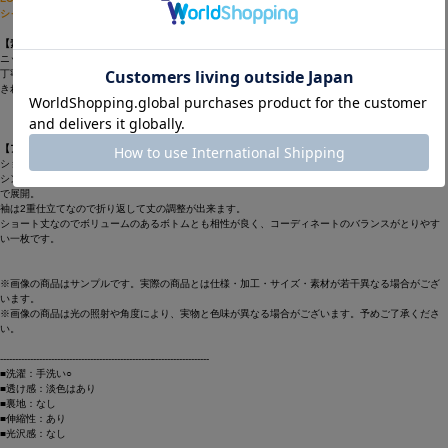
シャツです。
【素材】
ニットのような風合いのリネンカットソー。
丁寧に編みたて、リネン本来のナチュラル感を出した生地。
きれいな目面と、肌触りの良いソフトな風合いがポイントの暑い時期におすすめの素材です。
【アイテム】
ショート丈のシンプルなTシャツ。
シンプルななかに二の腕がカバー出来るハーフスリーブや、着丈など今の気分に合わせたバランス
で展開。
袖は2重仕立てなので折り返して丈の調整が出来ます。
ショート丈なのでボリュームのあるボトムとも相性が良く、コーディネートのバランスがとりやす
い一枚です。
※画像の商品はサンプルです。実際の商品とは仕様・加工・サイズ・素材が若干異なる場合がござ
います。
※画像の商品は光の照射や角度により、実物と色味が異なる場合がございます。予めご了承くださ
い。
----------------------------------------------------------------------
■洗濯：手洗い○
■透け感：淡色はあり
■裏地：なし
■伸縮性：あり
■光沢感：なし