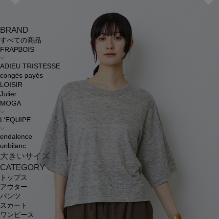
BRAND
すべての商品
FRAPBOIS
ADIEU TRISTESSE
congés payés
LOISIR
Julier
MOGA
L'EQUIPE
endalence
unbilanc
大きいサイズ
CATEGORY
トップス
アウター
パンツ
スカート
ワンピース