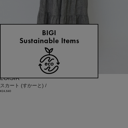
LOISIR
スカート
(すかーと)
/
¥24,640