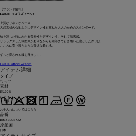
----------------------------------------------------------------------
【ブランド情報】
LOISIR ＜ロワズィール＞
上質なリネンがベース。
天然素材の心地よさにデザイン性を重ねた大人のためのスタンダード。
袖を通した時にわかる普遍性とデザイン性、そして清潔感。
リラックスした雰囲気がありながらも細部まで行き届いた凛とした作りは、
こころに寄り添うような贅沢な着心地。
ずっと愛される服を目指して。
LOISIR official website
アイテム詳細
タイプ
Tシャツ
素材
麻100％
お手入れについてはこちら
品番
B0162LUB722
原産国
日本
アイテムサイズ