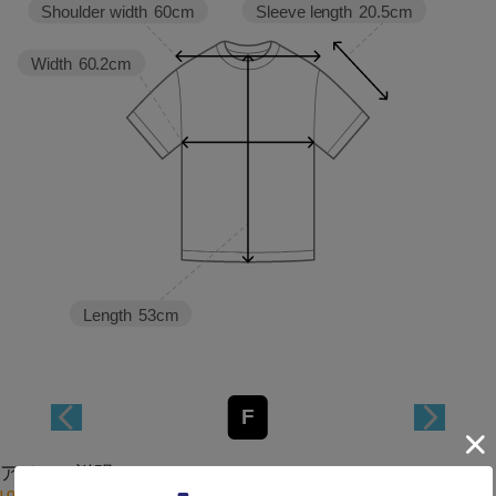
Sleeve length
20.5cm
Shoulder width
60cm
Width
60.2cm
Length
53cm
F
アイテム説明
LOISIRらしさが光る、リネンカットソー。カジュアルながらも品のある夏に嬉しいナチュラルなT