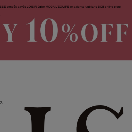
ESSE
congés payés
LOISIR
Julier
MOGA
L'EQUIPE
endalence
unbilanc
BIGI online store
せ
ス