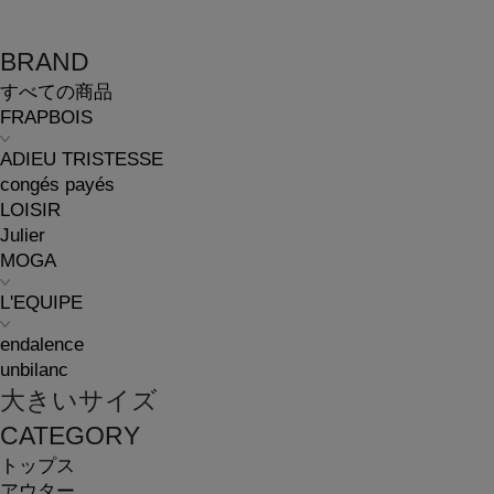
BRAND
すべての商品
FRAPBOIS
ADIEU TRISTESSE
congés payés
LOISIR
Julier
MOGA
L'EQUIPE
endalence
unbilanc
大きいサイズ
CATEGORY
トップス
アウター