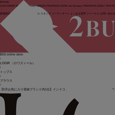
BRAND
COUTURIER
MOGA Collection
GREEN
FRAPBOIS PARK
wb
feerique
FRAPBOIS
ADIEU TRIST
新着商品
(ライブ)
ニュース
セール
スタッフ
コーディネート
よくある質問
ジャーナル
お問い合わ
ログイン
BIGI online store
/
LOISIR
（ロワズィール）
/
トップス
/
ブラウス
/
【6月お気に入り登録ブランド内1位】インドコットンボイル小紋柄プリントブラウ