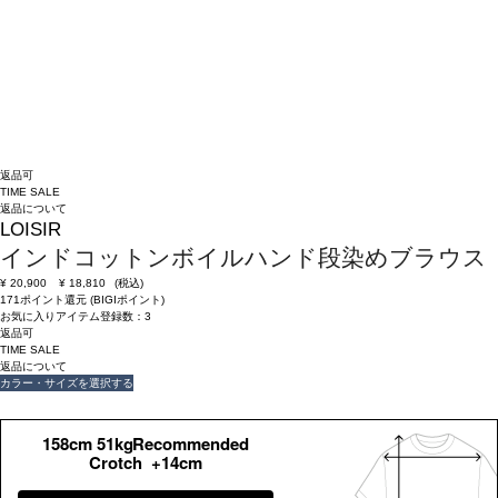
返品可
TIME SALE
返品について
LOISIR
インドコットンボイルハンド段染めブラウス
¥
20,900
¥
18,810
(税込)
171ポイント還元 (BIGIポイント)
お気に入りアイテム登録数：
3
返品可
TIME SALE
返品について
カラー・サイズを選択する
158cm 51kgRecommended
Crotch +14cm