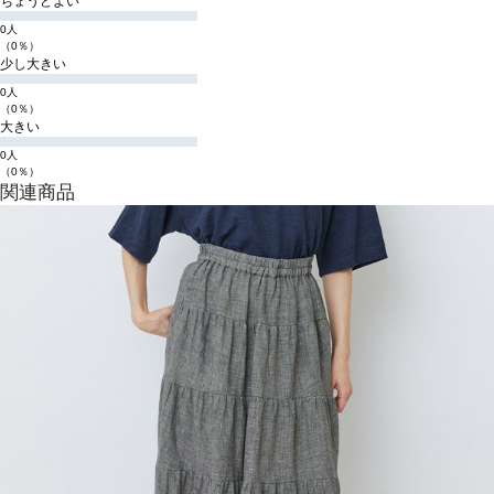
ちょうどよい
0人
（0％）
少し大きい
0人
（0％）
大きい
0人
（0％）
関連商品