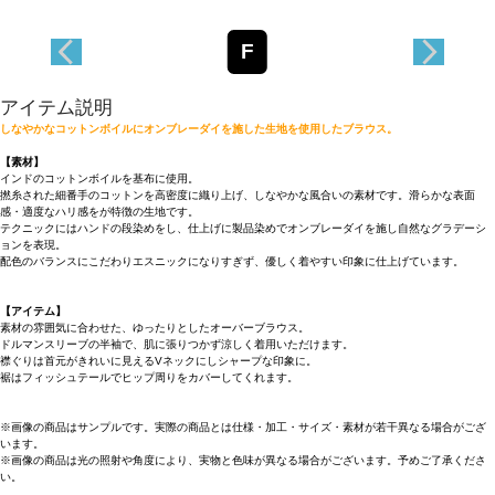
F
アイテム説明
しなやかなコットンボイルにオンブレーダイを施した生地を使用したブラウス。
【素材】
インドのコットンボイルを基布に使用。
撚糸された細番手のコットンを高密度に織り上げ、しなやかな風合いの素材です。滑らかな表面
感・適度なハリ感をが特徴の生地です。
テクニックにはハンドの段染めをし、仕上げに製品染めでオンブレーダイを施し自然なグラデーシ
ョンを表現。
配色のバランスにこだわりエスニックになりすぎず、優しく着やすい印象に仕上げています。
【アイテム】
素材の雰囲気に合わせた、ゆったりとしたオーバーブラウス。
ドルマンスリーブの半袖で、肌に張りつかず涼しく着用いただけます。
襟ぐりは首元がきれいに見えるVネックにしシャープな印象に。
裾はフィッシュテールでヒップ周りをカバーしてくれます。
※画像の商品はサンプルです。実際の商品とは仕様・加工・サイズ・素材が若干異なる場合がござ
います。
※画像の商品は光の照射や角度により、実物と色味が異なる場合がございます。予めご了承くださ
い。