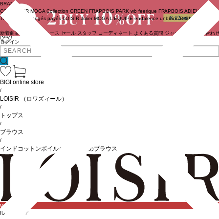
BRAND
COUTURIER
MOGA Collection
GREEN
FRAPBOIS PARK
wb
feerique
FRAPBOIS
ADIEU
TRISTESSE
congés payés
LOISIR
Julier
MOGA
L'EQUIPE
endalence
unbilanc
BIGI online store
新着商品
(ライブ)
ニュース
セール
スタッフ
コーディネート
よくある質問
ジャーナル
お問い合わ
ログイン
BIGI online store
/
LOISIR
（ロワズィール）
/
トップス
/
ブラウス
/
インドコットンボイルハンド段染めブラウス
IME SALE
BUY10%OFF