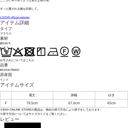
こころに寄り添うような贅沢な着心地。
ずっと愛される服を目指して。
LOISIR official website
アイテム詳細
タイプ
ブラウス
素材
綿100％
お手入れについてはこちら
品番
B0163LFB602
原産国
インド
アイテムサイズ
着丈
身幅
ゆき
F
76.5cm
67.6cm
45cm
※BIGI ONLINE STOREの商品は、独自の採寸方法により採寸をしております。
※採寸方法については
サイズガイド
をご覧ください。
レビュー
レビューを投稿する