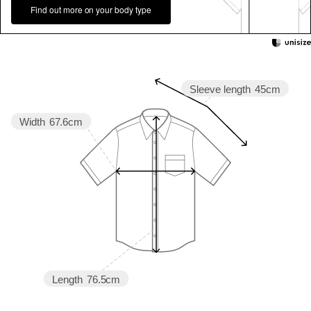
Find out more on your body type
Sleeve length
45cm
Width
67.6cm
Length
76.5cm