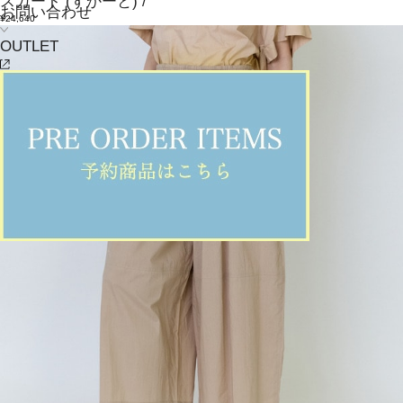
スカート
(すかーと)
/
お問い合わせ
¥24,640
OUTLET