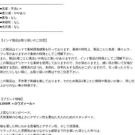
----------------------------------------------------------------------
■洗濯：手洗い○
■透け感：ややあり
■裏地：なし
■伸縮性：なし
■光沢感：なし
----------------------------------------------------------------------
【インド製品お取り扱いのご注意】
この製品はインドで素材調達縫製を行っております。素材の特性上、製品ごとに色差、織りムラ、
フシ等がありますので素材の特徴としてご理解下さい。
また、製品1着ごとに風合いや色など違いがありますので、インド製品の特徴としてご理解下さい。
この製品はデリケートな素材を使用しておりますので、力が加わりますと、縫い目が開いて生地が
破損する恐れ、縫製糸のほつれ、糸切れ、目寄れをする恐れがございますので、引っ張ったり引っ
掛けたりしない様に、お取り扱いの際は十分ご注意下さい。
この製品は、手作業で刺繍を施しております。そのため製品1着ごとに模様や風合いが違い、同じ仕
上がりのない事が特徴です。
【ブランド情報】
LOISIR ＜ロワズィール＞
上質なリネンがベース。
天然素材の心地よさにデザイン性を重ねた大人のためのスタンダード。
袖を通した時にわかる普遍性とデザイン性、そして清潔感。
リラックスした雰囲気がありながらも細部まで行き届いた凛とした作りは、