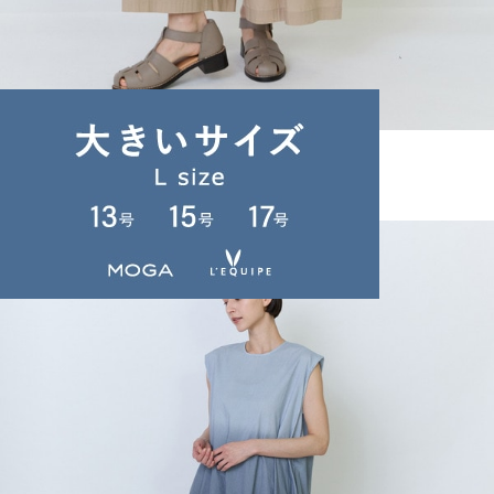
TIME SALE
LOISIR
パンツ
(ぱんつ)
/
¥22,770