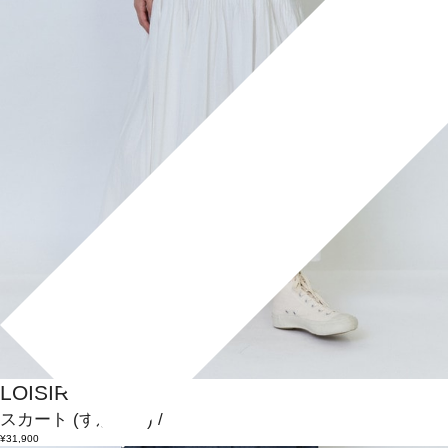
LOISIR
スカート
(すかーと)
/
¥31,900