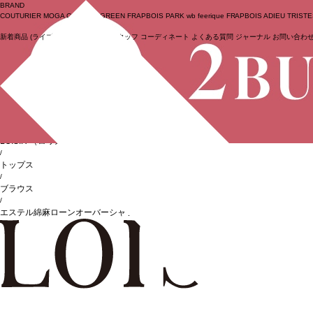
BRAND
COUTURIER
MOGA Collection
GREEN
FRAPBOIS PARK
wb
feerique
FRAPBOIS
ADIEU TRIST
新着商品
(ライブ)
ニュース
セール
スタッフ
コーディネート
よくある質問
ジャーナル
お問い合わ
ログイン
BIGI online store
/
LOISIR
（ロワズィール）
/
トップス
/
ブラウス
/
エステル綿麻ローンオーバーシャツ