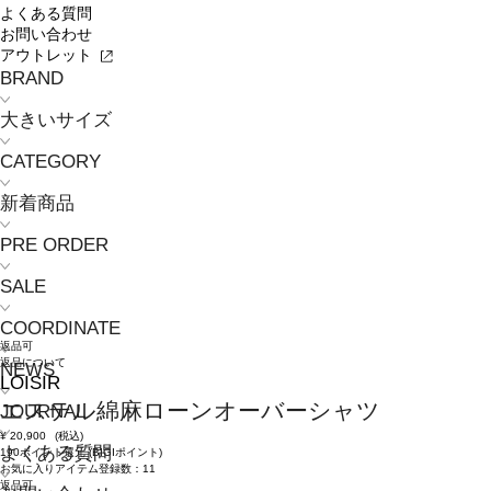
よくある質問
お問い合わせ
アウトレット
BRAND
大きいサイズ
CATEGORY
新着商品
PRE ORDER
SALE
COORDINATE
返品可
返品について
NEWS
LOISIR
エステル綿麻ローンオーバーシャツ
JOURNAL
¥
20,900
(税込)
よくある質問
190ポイント還元 (BIGIポイント)
お気に入りアイテム登録数：
11
返品可