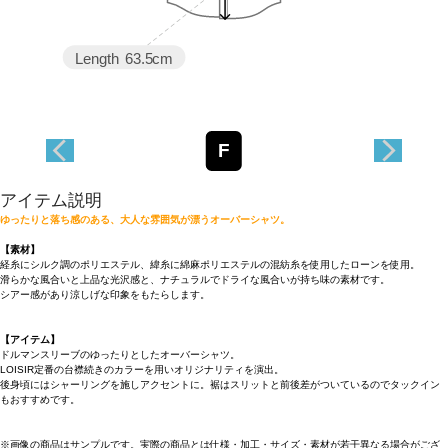
Length
63.5cm
F
アイテム説明
ゆったりと落ち感のある、大人な雰囲気が漂うオーバーシャツ。
【素材】
経糸にシルク調のポリエステル、緯糸に綿麻ポリエステルの混紡糸を使用したローンを使用。
滑らかな風合いと上品な光沢感と、ナチュラルでドライな風合いが持ち味の素材です。
シアー感があり涼しげな印象をもたらします。
【アイテム】
ドルマンスリーブのゆったりとしたオーバーシャツ。
LOISIR定番の台襟続きのカラーを用いオリジナリティを演出。
後身頃にはシャーリングを施しアクセントに。裾はスリットと前後差がついているのでタックイン
もおすすめです。
※画像の商品はサンプルです。実際の商品とは仕様・加工・サイズ・素材が若干異なる場合がござ