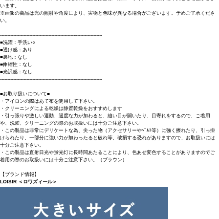
います。
※画像の商品は光の照射や角度により、実物と色味が異なる場合がございます。予めご了承くださ
い。
----------------------------------------------------------------------
■洗濯：手洗い○
■透け感：あり
■裏地：なし
■伸縮性：なし
■光沢感：なし
----------------------------------------------------------------------
■お取り扱いについて■
・アイロンの際はあて布を使用して下さい。
・クリーニングによる乾燥は静置乾燥をおすすめします
・引っ張りや激しい運動、過度な力が加わると、縫い目が開いたり、目寄れをするので、ご着用
や、洗濯、クリーニングの際のお取扱いには十分ご注意下さい。
・この製品は非常にデリケートな為、尖った物（アクセサリーやﾍﾞﾙﾄ等）に強く擦れたり、引っ掛
けられたり、一部分に強い力が加わったると破れ等、破損する恐れがありますので、お取扱いには
十分ご注意下さい。
・この製品は直射日光や蛍光灯に長時間あたることにより、色あせ変色することがありますのでご
着用の際のお取扱いには十分ご注意下さい。（ブラウン）
【ブランド情報】
LOISIR ＜ロワズィール＞
上質なリネンがベース。
天然素材の心地よさにデザイン性を重ねた大人のためのスタンダード。
袖を通した時にわかる普遍性とデザイン性、そして清潔感。