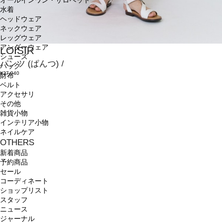
オールインワン・サロペット
水着
ヘッドウェア
ネックウェア
レッグウェア
アンダーウェア
LOISIR
シューズ
パンツ
(ぱんつ)
/
バッグ
¥27,940
財布
ベルト
アクセサリ
その他
雑貨小物
インテリア小物
ネイルケア
OTHERS
新着商品
予約商品
セール
コーディネート
ショップリスト
スタッフ
ニュース
ジャーナル