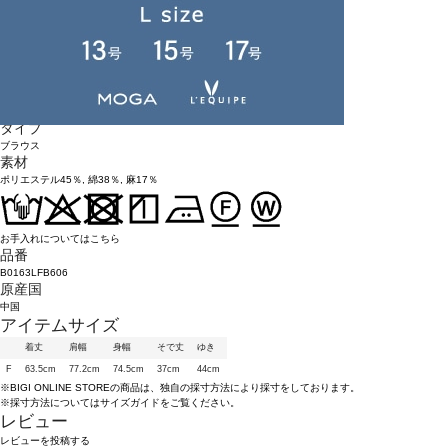
リラックスした雰囲気がありながらも細部まで行き届いた凛とした作りは、
こころに寄り添うような贅沢な着心地。
ずっと愛される服を目指して。
LOISIR official website
アイテム詳細
タイプ
ブラウス
素材
ポリエステル45％, 綿38％, 麻17％
お手入れについてはこちら
品番
B0163LFB606
原産国
中国
アイテムサイズ
着丈
肩幅
身幅
そで丈
ゆき
F
63.5cm
77.2cm
74.5cm
37cm
44cm
※BIGI ONLINE STOREの商品は、独自の採寸方法により採寸をしております。
※採寸方法については
サイズガイド
をご覧ください。
レビュー
レビューを投稿する