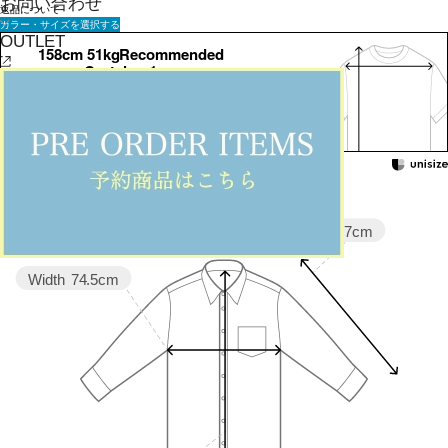
お問い合わせ
返品について
カラー・サイズを選択する
OUTLET
158cm 51kgRecommended
Crotch +1cm
Find out more on your body type
Sleeve length
37cm
Width
74.5cm