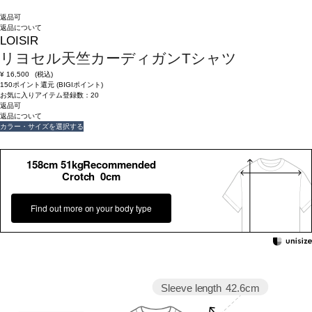
返品可
返品について
LOISIR
リヨセル天竺カーディガンTシャツ
¥
16,500
(税込)
150ポイント還元 (BIGIポイント)
お気に入りアイテム登録数：
20
返品可
返品について
カラー・サイズを選択する
158cm 51kgRecommended
Crotch 0cm
Find out more on your body type
Sleeve length
42.6cm