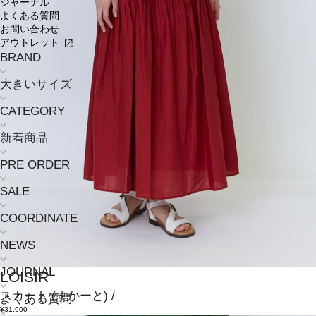
ジャーナル
よくある質問
お問い合わせ
アウトレット
BRAND
大きいサイズ
CATEGORY
新着商品
PRE ORDER
SALE
COORDINATE
NEWS
JOURNAL
LOISIR
スカート
(すかーと)
/
よくある質問
¥31,900