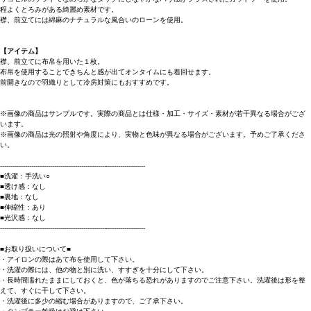
程よくとろみがある綺麗め素材です。
襟、前立てには綿麻のナチュラルな風合いのローンを使用。
【アイテム】
襟、前立てに布帛を用いた１枚。
布帛を使用することできちんと感が出てオンタイムにも着回せます。
前開きなので羽織りとして冷房対策にもおすすめです。
※画像の商品はサンプルです。実際の商品とは仕様・加工・サイズ・素材が若干異なる場合がござ
います。
※画像の商品は光の照射や角度により、実物と色味が異なる場合がございます。予めご了承くださ
い。
----------------------------------------------------------------------
■洗濯：手洗い○
■透け感：なし
■裏地：なし
■伸縮性：あり
■光沢感：なし
----------------------------------------------------------------------
■お取り扱いについて■
・アイロンの際はあて布を使用して下さい。
・洗濯の際には、他の物と別に洗い、すすぎを十分にして下さい。
・長時間濡れたままにしておくと、色が落ちる恐れがありますのでご注意下さい。洗濯後は形を整
えて、すぐに干して下さい。
・洗濯後に多少の縮む場合がありますので、ご了承下さい。