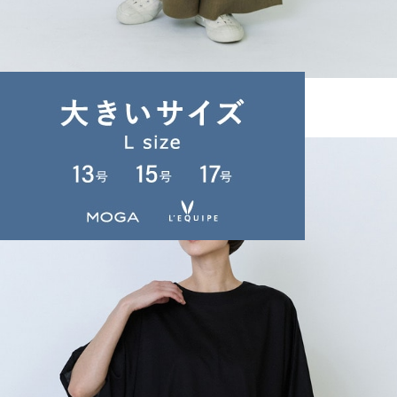
LOISIR
パンツ
(ぱんつ)
/
¥27,940