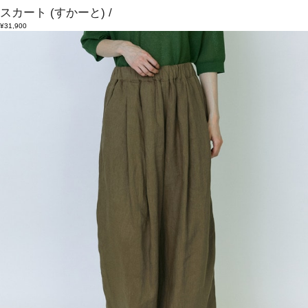
スカート
(すかーと)
/
¥31,900