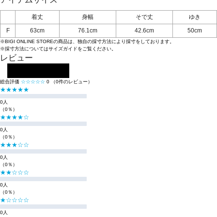
着丈
身幅
そで丈
ゆき
F
63cm
76.1cm
42.6cm
50cm
※BIGI ONLINE STOREの商品は、独自の採寸方法により採寸をしております。
※採寸方法については
サイズガイド
をご覧ください。
レビュー
レビューを投稿する
総合評価
☆☆☆☆☆
0
（0件のレビュー）
★★★★★
0人
（0％）
★★★★☆
0人
（0％）
★★★☆☆
0人
（0％）
★★☆☆☆
0人
（0％）
★☆☆☆☆
0人