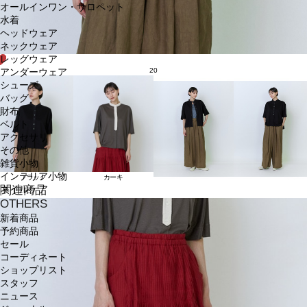
オールインワン・サロペット
水着
ヘッドウェア
ネックウェア
レッグウェア
20
アンダーウェア
シューズ
バッグ
財布
ベルト
アクセサリ
その他
雑貨小物
インテリア小物
ブラック
カーキ
関連商品
ネイルケア
OTHERS
新着商品
予約商品
セール
コーディネート
ショップリスト
スタッフ
ニュース