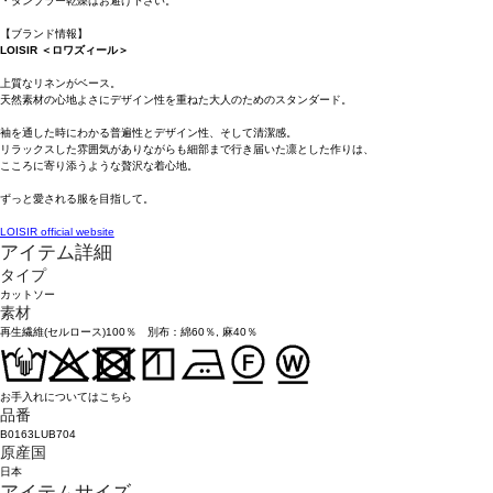
・タンブラー乾燥はお避け下さい。
【ブランド情報】
LOISIR ＜ロワズィール＞
上質なリネンがベース。
天然素材の心地よさにデザイン性を重ねた大人のためのスタンダード。
袖を通した時にわかる普遍性とデザイン性、そして清潔感。
リラックスした雰囲気がありながらも細部まで行き届いた凛とした作りは、
こころに寄り添うような贅沢な着心地。
ずっと愛される服を目指して。
LOISIR official website
アイテム詳細
タイプ
カットソー
素材
再生繊維(セルロース)100％ 別布：綿60％, 麻40％
お手入れについてはこちら
品番
B0163LUB704
原産国
日本
アイテムサイズ