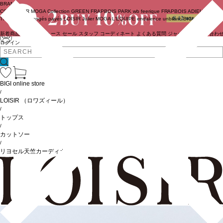
BRAND
COUTURIER
MOGA Collection
GREEN
FRAPBOIS PARK
wb
feerique
FRAPBOIS
ADIEU
TRISTESSE
congés payés
LOISIR
Julier
MOGA
L'EQUIPE
endalence
unbilanc
BIGI online store
新着商品
(ライブ)
ニュース
セール
スタッフ
コーディネート
よくある質問
ジャーナル
お問い合わ
ログイン
BIGI online store
/
LOISIR
（ロワズィール）
/
トップス
/
カットソー
/
リヨセル天竺カーディガンTシャツ