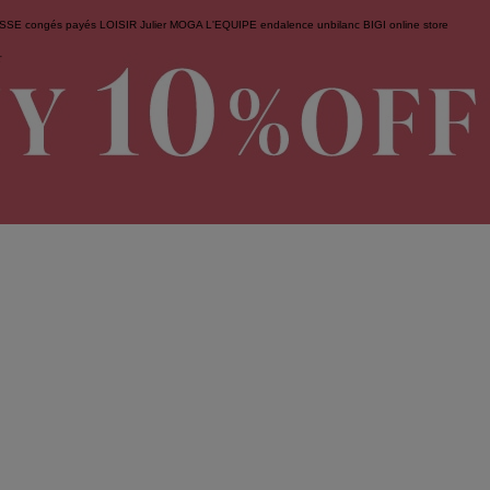
ESSE
congés payés
LOISIR
Julier
MOGA
L'EQUIPE
endalence
unbilanc
BIGI online store
せ