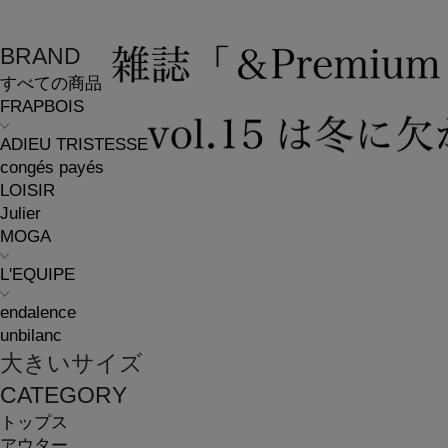
BRAND
すべての商品
FRAPBOIS
ADIEU TRISTESSE
congés payés
LOISIR
Julier
MOGA
L'EQUIPE
endalence
unbilanc
大きいサイズ
CATEGORY
トップス
アウター