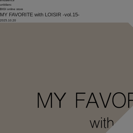
endalence
unbilanc
BIGI online store
MY FAVORITE with LOISIR -vol.15-
2025.10.20