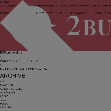
BRAND
COUTURIER
MOGA Collection
GREEN
FRAPBOIS PARK
wb
feerique
FRAPBOIS
ADIEU TRIST
新着商品
(ライブ)
ニュース
セール
スタッフ
コーディネート
よくある質問
ジャーナル
お問い合わ
ログイン
BIGI online store
/
店舗＆ウェブストアニュース
/
MY FAVORITE with LOISIR -vol.15-
ARCHIVE
ALL
FRAPBOIS
ADIEU TRISTESSE
congés payés
LOISIR
Julier
MOGA
L'EQUIPE