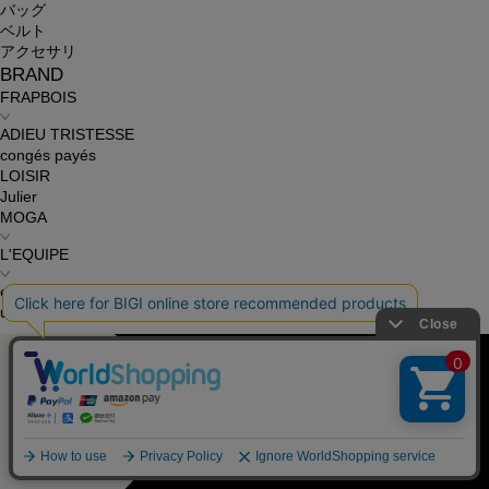
バッグ
ベルト
アクセサリ
BRAND
FRAPBOIS
ADIEU TRISTESSE
congés payés
LOISIR
Julier
MOGA
L'EQUIPE
endalence
unbilanc