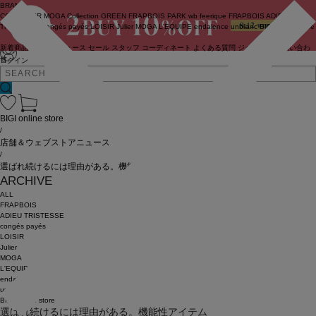
BRAND
COUTURIER
MOGA Collection
GREEN
FRAPBOIS PARK
wb
feerique
FRAPBOIS
ADIEU
TRISTESSE
congés payés
LOISIR
Julier
MOGA
L'EQUIPE
endalence
unbilanc
BIGI online store
新着商品
(ライブ)
ニュース
セール
スタッフ
コーディネート
よくある質問
ジャーナル
お問い合わ
せ
ログイン
BIGI online store
/
店舗＆ウェブストアニュース
/
選ばれ続けるには理由がある。機能性アイテム
ARCHIVE
ALL
FRAPBOIS
ADIEU TRISTESSE
congés payés
LOISIR
Julier
MOGA
L'EQUIPE
endalence
unbilanc
BIGI online store
選ばれ続けるには理由がある。機能性アイテム