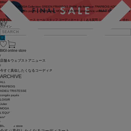
BRAND
COUTURIER
MOGA Collection
GREEN
FRAPBOIS PARK
wb
feerique
FRAPBOIS
ADIEU
TRISTESSE
congés payés
LOISIR
Julier
MOGA
L'EQUIPE
endalence
unbilanc
BIGI online store
新着商品
(ライブ)
ニュース
セール
スタッフ
コーディネート
よくある質問
ジャーナル
お問い合わ
せ
ログイン
BIGI online store
/
店舗＆ウェブストアニュース
/
今すぐ真似したくなるコーディネート
ARCHIVE
ALL
FRAPBOIS
ADIEU TRISTESSE
congés payés
LOISIR
Julier
MOGA
L'EQUIPE
endalence
unbilanc
BIGI online store
今すぐ真似したくなるコーディネート