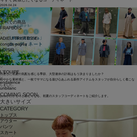
2026.04.24
BRAND
すべての商品
FRAPBOIS
ADIEU TRISTESSE
congés payés
LOISIR
Julier
MOGA
L'EQUIPE
日差しに初夏の気配を感じる季節、大型連休の計画はもう決まりましたか？
軽やかな素材感と、一枚でサマになる遊び心あふれる新作アイテムをスタッフが自分らしく着こな
endalence
しました。
unbilanc
COMING SOON
お出かけがもっと楽しくなる、初夏のスタッフコーディネートをご紹介します。
大きいサイズ
CATEGORY
トップス
アウター
パンツ
スカート