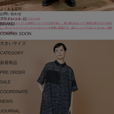
ジャーナル
よくある質問
お問い合わせ
アウトレット
【涼しげな大人のシアースタイル】
BRAND
海辺の波をイメージした総柄ワンピースが主役の装い。透け感のあるシアー素材が軽やかさを演出
し、ゆったりとしたリラックスシルエットが初夏に最適です。黒のシューズで品よくまとめ、洗練
された印象に。
COMING SOON
大きいサイズ
CATEGORY
新着商品
PRE ORDER
SALE
COORDINATE
NEWS
JOURNAL