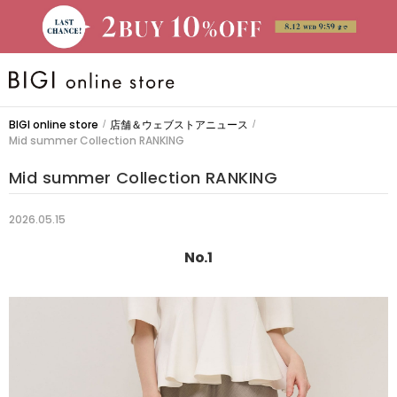
BRAND
BIGI online store
店舗＆ウェブストアニュース
/
/
Mid summer Collection RANKING
大きいサイズ
Mid summer Collection RANKING
CATEGORY
2026.05.15
No.1
新着商品
PRE ORDER
SALE