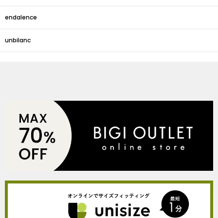
endalence
unbilanc