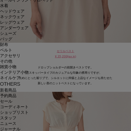
オールインワン・サロペット
水着
ヘッドウェア
ネックウェア
レッグウェア
アンダーウェア
シューズ
バッグ
財布
ベルト
セリルベスト
アクセサリ
¥ 35,200(tax in)
その他
雑貨小物
ドロップショルダーの前開きベストです。
インテリア小物
スキッパータイプのカジュアルな印象の襟周りですが、
ネイルケア
太めにとった裾リブで、シルエットに抑揚と上品なイメージも持たせた
OTHERS
新しい形のニットベストになっています。
新着商品
予約商品
セール
コーディネート
ショップリスト
スタッフ
ニュース
ジャーナル