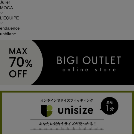
Julier
MOGA
L'EQUIPE
endalence
unbilanc