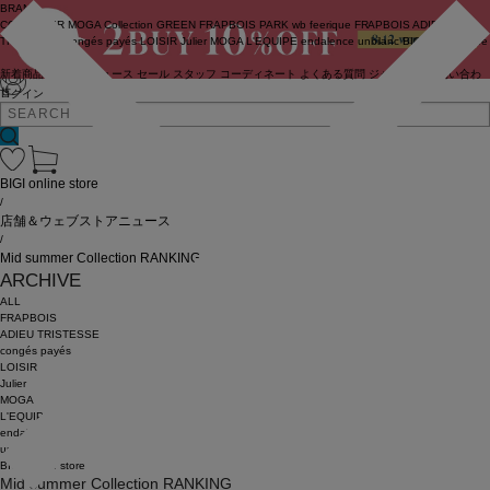
BRAND
COUTURIER
MOGA Collection
GREEN
FRAPBOIS PARK
wb
feerique
FRAPBOIS
ADIEU
TRISTESSE
congés payés
LOISIR
Julier
MOGA
L'EQUIPE
endalence
unbilanc
BIGI online store
新着商品
(ライブ)
ニュース
セール
スタッフ
コーディネート
よくある質問
ジャーナル
お問い合わ
せ
ログイン
BIGI online store
/
店舗＆ウェブストアニュース
/
Mid summer Collection RANKING
ARCHIVE
ALL
FRAPBOIS
ADIEU TRISTESSE
congés payés
LOISIR
Julier
MOGA
L'EQUIPE
endalence
unbilanc
BIGI online store
Mid summer Collection RANKING