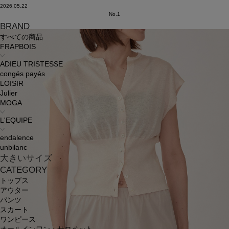
2026.05.22
No.1
BRAND
すべての商品
FRAPBOIS
ADIEU TRISTESSE
congés payés
LOISIR
Julier
MOGA
L'EQUIPE
endalence
unbilanc
大きいサイズ
CATEGORY
トップス
アウター
パンツ
スカート
ワンピース