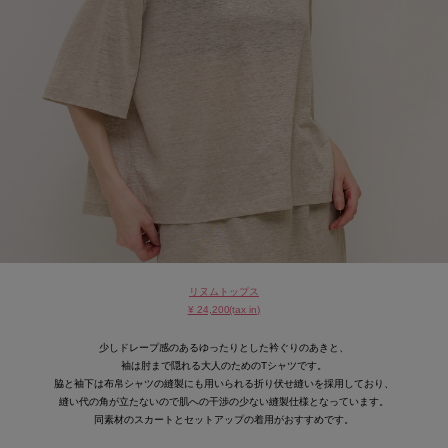
リヌムトップス
¥ 24,200(tax in)
少しドレープ感のあるゆったりとした衿ぐりのあきと、
袖は肘まで隠れる大人のためのTシャツです。
脇と袖下は布帛シャツの縫製にも用いられる折り伏せ縫いを採用しており、
縫い代の角が立たないので肌への干渉の少ない縫製仕様となっています。
同素材のスカートとセットアップの着用がおすすめです。