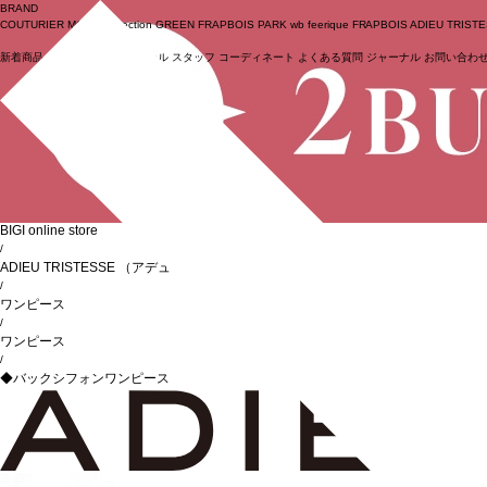
BRAND
COUTURIER
MOGA Collection
GREEN
FRAPBOIS PARK
wb
feerique
FRAPBOIS
ADIEU TRIST
新着商品
(ライブ)
ニュース
セール
スタッフ
コーディネート
よくある質問
ジャーナル
お問い合わ
ログイン
BIGI online store
/
ADIEU TRISTESSE
（アデュートリステス）
/
ワンピース
/
ワンピース
/
◆バックシフォンワンピース