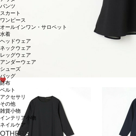
パンツ
スカート
ワンピース
オールインワン・サロペット
水着
ヘッドウェア
ネックウェア
レッグウェア
アンダーウェア
シューズ
バッグ
財布
ベルト
アクセサリ
その他
雑貨小物
インテリア小物
ネイルケア
OTHERS