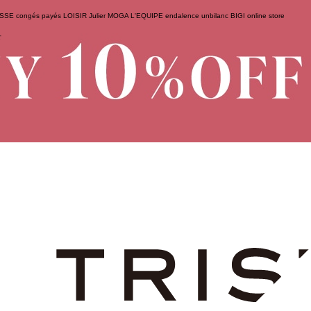
ESSE
congés payés
LOISIR
Julier
MOGA
L'EQUIPE
endalence
unbilanc
BIGI online store
せ