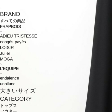
BRAND
すべての商品
FRAPBOIS
ADIEU TRISTESSE
congés payés
LOISIR
Julier
MOGA
L'EQUIPE
endalence
unbilanc
大きいサイズ
CATEGORY
トップス
アウター