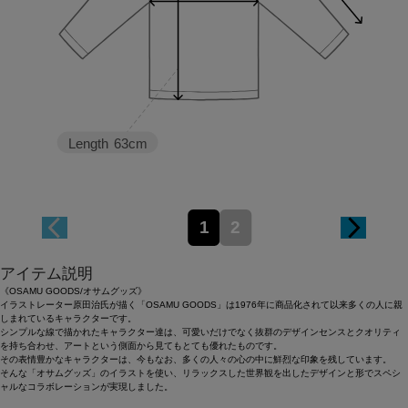
Length
63cm
1
2
アイテム説明
《OSAMU GOODS/オサムグッズ》
イラストレーター原田治氏が描く「OSAMU GOODS」は1976年に商品化されて以来多くの人に親
しまれているキャラクターです。
シンプルな線で描かれたキャラクター達は、可愛いだけでなく抜群のデザインセンスとクオリティ
を持ち合わせ、アートという側面から見てもとても優れたものです。
その表情豊かなキャラクターは、今もなお、多くの人々の心の中に鮮烈な印象を残しています。
そんな「オサムグッズ」のイラストを使い、リラックスした世界観を出したデザインと形でスペシ
ャルなコラボレーションが実現しました。