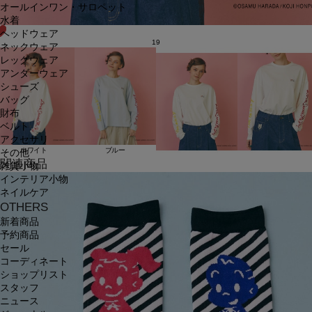
オールインワン・サロペット
水着
ヘッドウェア
19
ネックウェア
レッグウェア
アンダーウェア
シューズ
バッグ
財布
ベルト
アクセサリ
ホワイト
ブルー
その他
関連商品
雑貨小物
インテリア小物
ネイルケア
OTHERS
新着商品
予約商品
セール
コーディネート
ショップリスト
スタッフ
ニュース