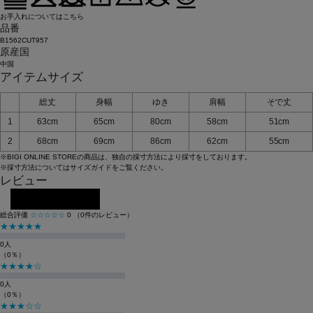
お手入れについてはこちら
品番
B1562CUT957
原産国
中国
アイテムサイズ
総丈
身幅
ゆき
肩幅
そで丈
1
63cm
65cm
80cm
58cm
51cm
2
68cm
69cm
86cm
62cm
55cm
※BIGI ONLINE STOREの商品は、独自の採寸方法により採寸をしております。
※採寸方法については
サイズガイド
をご覧ください。
レビュー
レビューを投稿する
総合評価
☆☆☆☆☆
0
（0件のレビュー）
★★★★★
0人
（0％）
★★★★☆
0人
（0％）
★★★☆☆