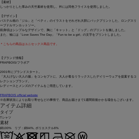
【素材】
しっかりとした厚みの天竺素材を使用し、衿には同色フライスを使用しました。
【デザイン】
パステル画の「ジル」と「ベティ」のイラストをそれぞれ大胆にバックプリントした、ロングスリ
ーブドルマンカットソー。
前身頃はシンプルなデザインで、胸に「キャット」と「ドッグ」のプリントを施しました。
また、袖には「Love Saves The Day」「Fun to be a girl」の文字をプリントしました。
＊こちらの商品はユニセックス商品です。
【ブランド情報】
FRAPBOIS/フラボア
2001年にブランドスタート。
「大人げない大人の服」をコンセプトに、大人が着るリラックスしたデイリーウェアを提案するコ
レクションブランド。
レディースとメンズのアイテムをご用意しています。
FRAPBOIS official website
※在庫状況によりお取り寄せなどの事情で、商品お届けまで1週間前後かかる場合もございます。
アイテム詳細
タイプ
Tシャツ
素材
綿100% リブ：綿94%, ポリエステル6%