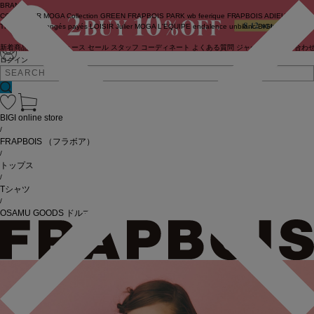
BRAND
COUTURIER
MOGA Collection
GREEN
FRAPBOIS PARK
wb
feerique
FRAPBOIS
ADIEU
TRISTESSE
congés payés
LOISIR
Julier
MOGA
L'EQUIPE
endalence
unbilanc
BIGI online store
新着商品
(ライブ)
ニュース
セール
スタッフ
コーディネート
よくある質問
ジャーナル
お問い合わ
ログイン
BIGI online store
/
FRAPBOIS
（フラボア）
/
トップス
/
Tシャツ
/
OSAMU GOODS ドルマンL/ST