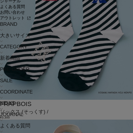
ジャーナル
よくある質問
お問い合わせ
アウトレット
BRAND
大きいサイズ
CATEGORY
新着商品
PRE ORDER
SALE
COORDINATE
NEWS
FRAPBOIS
ソックス
(そっくす)
/
JOURNAL
¥3,300
よくある質問