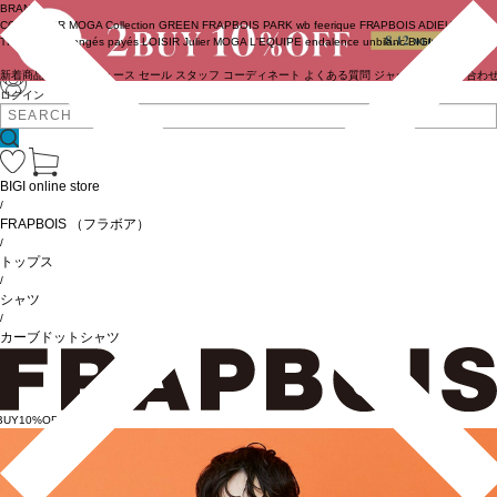
BRAND
COUTURIER
MOGA Collection
GREEN
FRAPBOIS PARK
wb
feerique
FRAPBOIS
ADIEU
TRISTESSE
congés payés
LOISIR
Julier
MOGA
L'EQUIPE
endalence
unbilanc
BIGI online store
新着商品
(ライブ)
ニュース
セール
スタッフ
コーディネート
よくある質問
ジャーナル
お問い合わ
ログイン
BIGI online store
/
FRAPBOIS
（フラボア）
/
トップス
/
シャツ
/
カーブドットシャツ
BUY10%OFF