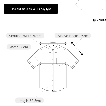
Find out more on your body type
Sleeve length
26cm
Shoulder width
42cm
Width
58cm
Length
69.5cm