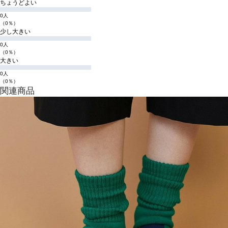
ちょうどよい
0人
（0％）
少し大きい
0人
（0％）
大きい
0人
（0％）
関連商品