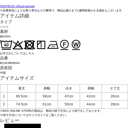
FRAPBOIS official website
※在庫状況によりお取り寄せなどの事情で、商品お届けまで1週間前後かかる場合もございます。
アイテム詳細
タイプ
シャツ
素材
綿100%
お手入れについてはこちら
品番
B1563RFB004
原産国
中国
アイテムサイズ
着丈
身幅
ゆき
肩幅
そで丈
1
69.5cm
58cm
47cm
42cm
26cm
2
74.5cm
61cm
50cm
44cm
28cm
※BIGI ONLINE STOREの商品は、独自の採寸方法により採寸をしております。
※採寸方法については
サイズガイド
をご覧ください。
レビュー