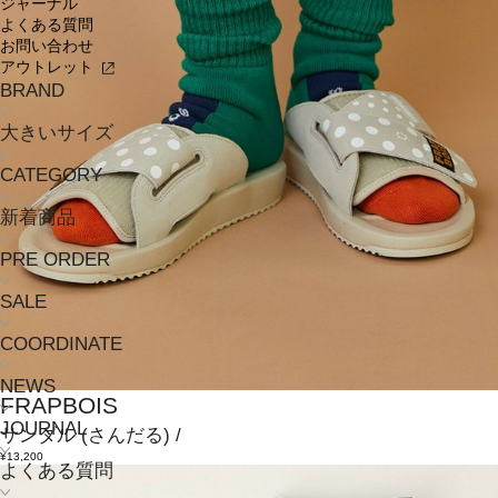
ジャーナル
よくある質問
お問い合わせ
アウトレット
BRAND
大きいサイズ
CATEGORY
新着商品
PRE ORDER
SALE
COORDINATE
NEWS
FRAPBOIS
JOURNAL
サンダル
(さんだる)
/
¥13,200
よくある質問