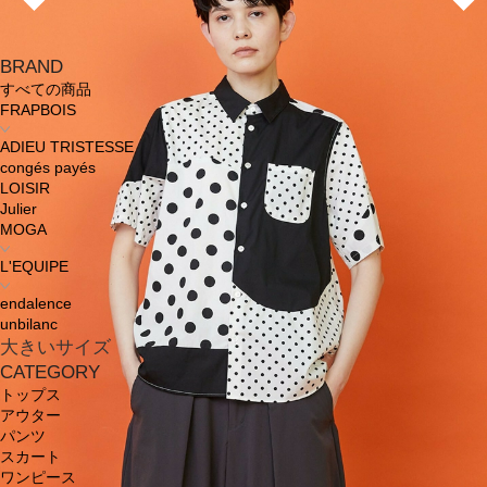
BRAND
すべての商品
FRAPBOIS
ADIEU TRISTESSE
congés payés
LOISIR
Julier
MOGA
L'EQUIPE
endalence
unbilanc
大きいサイズ
CATEGORY
トップス
アウター
パンツ
スカート
ワンピース