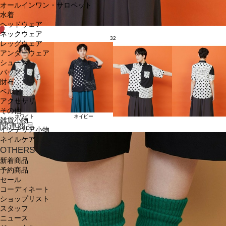
オールインワン・サロペット
水着
ヘッドウェア
ネックウェア
32
レッグウェア
アンダーウェア
シューズ
バッグ
財布
ベルト
アクセサリ
その他
ホワイト
ネイビー
雑貨小物
関連商品
インテリア小物
ネイルケア
OTHERS
新着商品
予約商品
セール
コーディネート
ショップリスト
スタッフ
ニュース