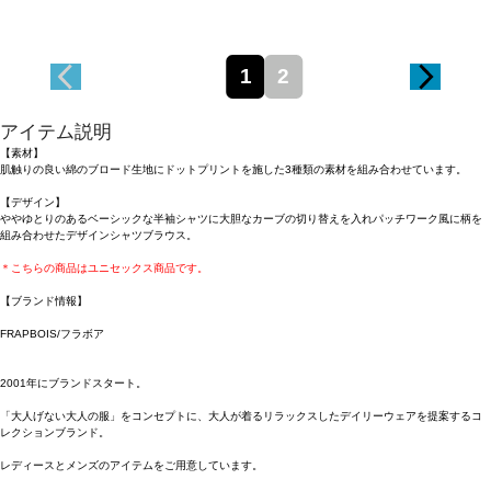
1
2
アイテム説明
【素材】
肌触りの良い綿のブロード生地にドットプリントを施した3種類の素材を組み合わせています。
【デザイン】
ややゆとりのあるベーシックな半袖シャツに大胆なカーブの切り替えを入れパッチワーク風に柄を
組み合わせたデザインシャツブラウス。
＊こちらの商品はユニセックス商品です。
【ブランド情報】
FRAPBOIS/フラボア
2001年にブランドスタート。
「大人げない大人の服」をコンセプトに、大人が着るリラックスしたデイリーウェアを提案するコ
レクションブランド。
レディースとメンズのアイテムをご用意しています。