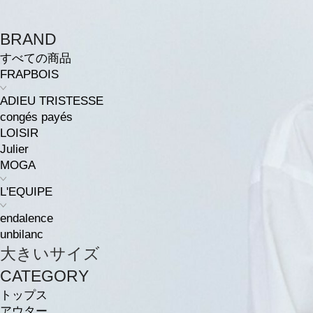
BRAND
すべての商品
FRAPBOIS
ADIEU TRISTESSE
congés payés
LOISIR
Julier
MOGA
L'EQUIPE
endalence
unbilanc
大きいサイズ
CATEGORY
トップス
アウター