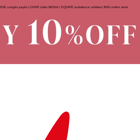
ESSE
congés payés
LOISIR
Julier
MOGA
L'EQUIPE
endalence
unbilanc
BIGI online store
せ