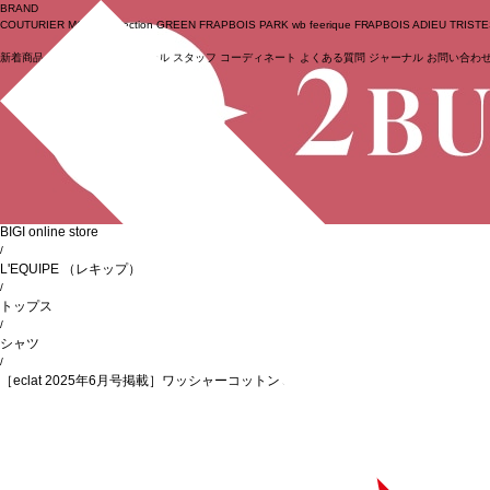
BRAND
COUTURIER
MOGA Collection
GREEN
FRAPBOIS PARK
wb
feerique
FRAPBOIS
ADIEU TRIST
新着商品
(ライブ)
ニュース
セール
スタッフ
コーディネート
よくある質問
ジャーナル
お問い合わ
ログイン
BIGI online store
/
L'EQUIPE
（レキップ）
/
トップス
/
シャツ
/
［eclat 2025年6月号掲載］ワッシャーコットン＆ナチュラルストライプシャツ