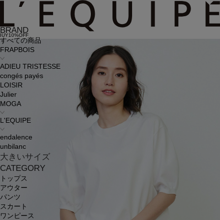
BRAND
BUY10%OFF
すべての商品
FRAPBOIS
ADIEU TRISTESSE
congés payés
LOISIR
Julier
MOGA
L'EQUIPE
endalence
unbilanc
大きいサイズ
CATEGORY
トップス
アウター
パンツ
スカート
ワンピース