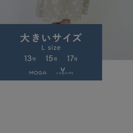
L'EQUIPE
スカート
(すかーと)
/
¥21,450