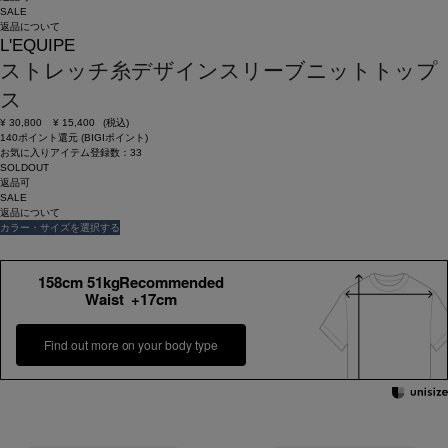
SALE
返品について
L'EQUIPE
ストレッチ糸デザインスリーブニットトップ
ス
¥
30,800
¥
15,400
(税込)
140ポイント還元 (BIGIポイント)
お気に入りアイテム登録数：
33
SOLDOUT
返品可
SALE
返品について
カラー・サイズを選択する
158cm 51kgRecommended
Waist +17cm
Find out more on your body type