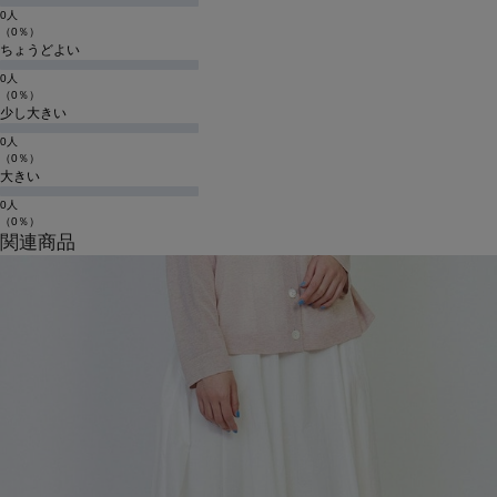
0人
（0％）
ちょうどよい
0人
（0％）
少し大きい
0人
（0％）
大きい
0人
（0％）
関連商品