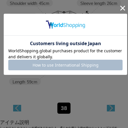
Sleeve length
26cm
Shoulder width
45cm
Width
53cm
Length
59cm
38
アイテム説明
しっかりとしたストレッチ感がありながらも、柔らかな膨らみ併せ持つニットトップスです。