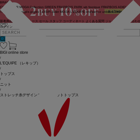
BRAND
COUTURIER
MOGA Collection
GREEN
FRAPBOIS PARK
wb
feerique
FRAPBOIS
ADIEU
TRISTESSE
congés payés
LOISIR
Julier
MOGA
L'EQUIPE
endalence
unbilanc
BIGI online store
新着商品
(ライブ)
ニュース
セール
スタッフ
コーディネート
よくある質問
ジャーナル
お問い合わ
ログイン
BIGI online store
/
L'EQUIPE
（レキップ）
/
トップス
/
ニット
/
ストレッチ糸デザインスリーブニットトップス