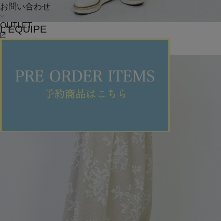
お問い合わせ
OUTLET
L'EQUIPE
スカート
(すかーと)
/
¥17,600