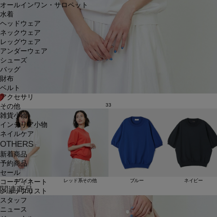
オールインワン・サロペット
水着
ヘッドウェア
ネックウェア
レッグウェア
アンダーウェア
シューズ
バッグ
財布
ベルト
アクセサリ
33
その他
雑貨小物
インテリア小物
ネイルケア
OTHERS
新着商品
予約商品
セール
ホワイト
レッド系その他
ブルー
ネイビー
コーディネート
関連商品
ショップリスト
スタッフ
ニュース