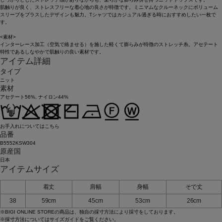
肌触りが良く、ストレスフリーな着心地の良さが特徴です。ミニマムなクルーネックにボリューム
スリーブをプラスしたデザインも魅力。Tシャツではカジュアル過ぎる時におすすめしたい一枚で
す。
<素材>
インターレース加工（空気で絡ませる）を施した軽くて膨らみが特徴のストレッチ糸。アセテート
特性であるしなやかで肌触りの良い素材です。
アイテム詳細
タイプ
ニット
素材
アセテート56%, ナイロン44%
お手入れについてはこちら
品番
B5552KSW304
原産国
日本
アイテムサイズ
着丈
肩幅
身幅
そで丈
38
59cm
45cm
53cm
26cm
※BIGI ONLINE STOREの商品は、独自の採寸方法により採寸をしております。
※採寸方法については
サイズガイド
をご覧ください。