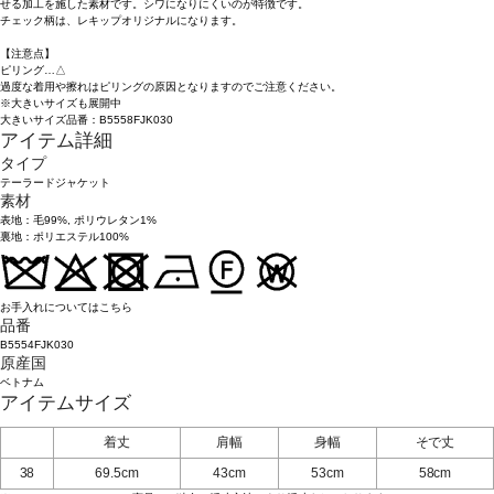
せる加工を施した素材です。シワになりにくいのが特徴です。
チェック柄は、レキップオリジナルになります。
【注意点】
ピリング…△
過度な着用や擦れはピリングの原因となりますのでご注意ください。
※大きいサイズも展開中
大きいサイズ品番：B5558FJK030
アイテム詳細
タイプ
テーラードジャケット
素材
表地：毛99%, ポリウレタン1%
裏地：ポリエステル100%
お手入れについてはこちら
品番
B5554FJK030
原産国
ベトナム
アイテムサイズ
着丈
肩幅
身幅
そで丈
38
69.5cm
43cm
53cm
58cm