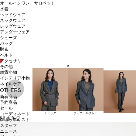
オールインワン・サロペット
水着
ヘッドウェア
ネックウェア
レッグウェア
アンダーウェア
シューズ
バッグ
財布
ベルト
アクセサリ
9
その他
雑貨小物
インテリア小物
ネイルケア
OTHERS
新着商品
予約商品
セール
チェック
チャコールグレー
コーディネート
関連商品
ショップリスト
スタッフ
ニュース