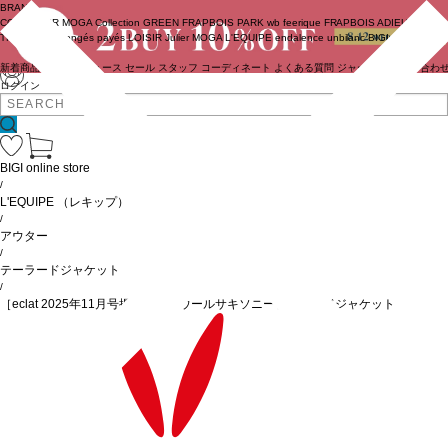
BRAND
COUTURIER
MOGA Collection
GREEN
FRAPBOIS PARK
wb
feerique
FRAPBOIS
ADIEU
TRISTESSE
congés payés
LOISIR
Julier
MOGA
L'EQUIPE
endalence
unbilanc
BIGI online store
新着商品
(ライブ)
ニュース
セール
スタッフ
コーディネート
よくある質問
ジャーナル
お問い合わ
ログイン
BIGI online store
/
L'EQUIPE
（レキップ）
/
アウター
/
テーラードジャケット
/
［eclat 2025年11月号掲載商品］ウールサキソニーテーラードジャケット