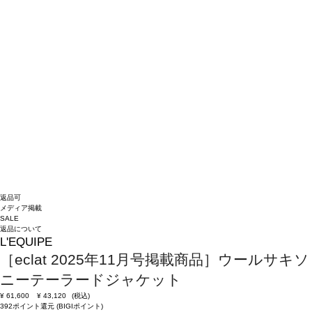
返品可
メディア掲載
SALE
返品について
L'EQUIPE
［eclat 2025年11月号掲載商品］ウールサキソ
ニーテーラードジャケット
¥
61,600
¥
43,120
(税込)
392ポイント還元 (BIGIポイント)