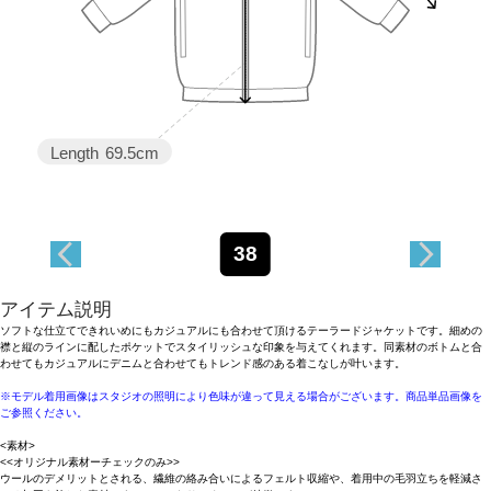
Length
69.5cm
38
アイテム説明
ソフトな仕立てできれいめにもカジュアルにも合わせて頂けるテーラードジャケットです。細めの
襟と縦のラインに配したポケットでスタイリッシュな印象を与えてくれます。同素材のボトムと合
わせてもカジュアルにデニムと合わせてもトレンド感のある着こなしが叶います。
※モデル着用画像はスタジオの照明により色味が違って見える場合がございます。商品単品画像を
ご参照ください。
<素材>
<<オリジナル素材ーチェックのみ>>
ウールのデメリットとされる、繊維の絡み合いによるフェルト収縮や、着用中の毛羽立ちを軽減さ