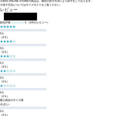
※BIGI ONLINE STOREの商品は、独自の採寸方法により採寸をしております。
※採寸方法については
サイズガイド
をご覧ください。
レビュー
レビューを投稿する
総合評価
☆☆☆☆☆
0
（0件のレビュー）
★★★★★
0人
（0％）
★★★★☆
0人
（0％）
★★★☆☆
0人
（0％）
★★☆☆☆
0人
（0％）
★☆☆☆☆
0人
（0％）
購入商品のサイズ感
小さい
0人
（0％）