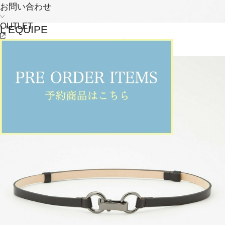
お問い合わせ
OUTLET
L'EQUIPE
その他シューズ
(そのたしゅーず)
/
¥37,400