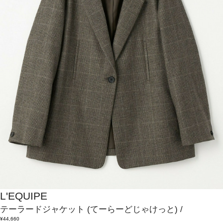
L'EQUIPE
テーラードジャケット
(てーらーどじゃけっと)
/
¥44,660