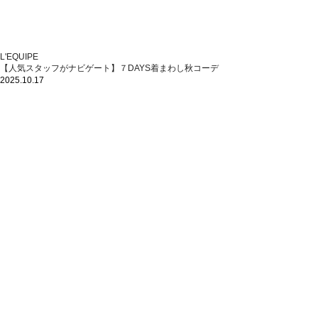
L'EQUIPE
【人気スタッフがナビゲート】７DAYS着まわし秋コーデ
2025.10.17