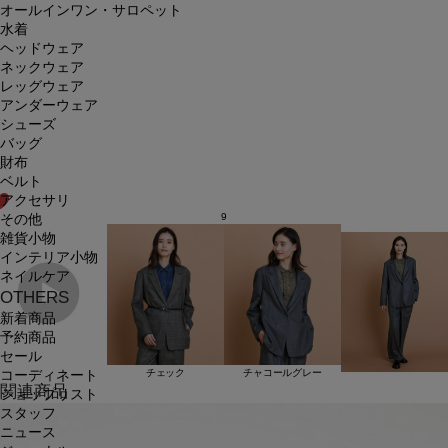
オールインワン・サロペット
水着
ヘッドウェア
ネックウェア
レッグウェア
アンダーウェア
シューズ
バッグ
財布
ベルト
アクセサリ
9
その他
雑貨小物
インテリア小物
ネイルケア
OTHERS
新着商品
予約商品
セール
チェック
チャコールグレー
コーディネート
関連商品
ショップリスト
スタッフ
ニュース