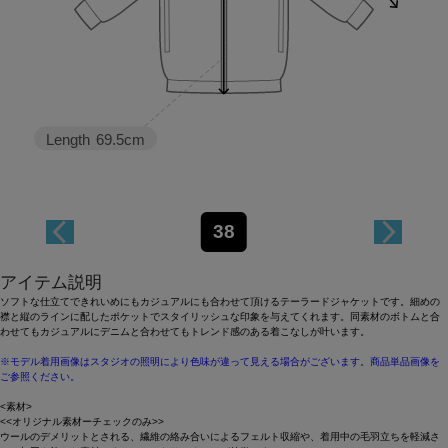
Length
69.5cm
38
アイテム説明
ソフトな仕立てできれいめにもカジュアルにも合わせて頂けるテーラードジャケットです。細めの
襟と縦のラインに配したポケットでスタイリッシュな印象を与えてくれます。同素材のボトムと合
わせてもカジュアルにデニムと合わせてもトレンド感のある着こなしが叶います。
※モデル着用画像はスタジオの照明により色味が違って見える場合がございます。商品単品画像を
ご参照ください。
<素材>
<<オリジナル素材ーチェックのみ>>
ウールのデメリットとされる、繊維の絡み合いによるフェルト収縮や、着用中の毛羽立ちを軽減さ