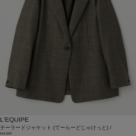
L'EQUIPE
テーラードジャケット
(てーらーどじゃけっと)
/
¥44,660