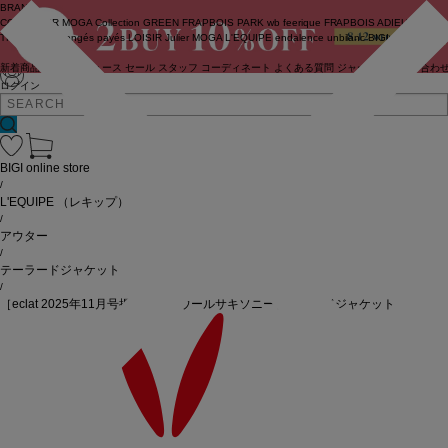
BRAND
COUTURIER
MOGA Collection
GREEN
FRAPBOIS PARK
wb
feerique
FRAPBOIS
ADIEU
TRISTESSE
congés payés
LOISIR
Julier
MOGA
L'EQUIPE
endalence
unbilanc
BIGI online store
新着商品
(ライブ)
ニュース
セール
スタッフ
コーディネート
よくある質問
ジャーナル
お問い合わ
ログイン
BIGI online store
/
L'EQUIPE
（レキップ）
/
アウター
/
テーラードジャケット
/
［eclat 2025年11月号掲載商品］ウールサキソニーテーラードジャケット