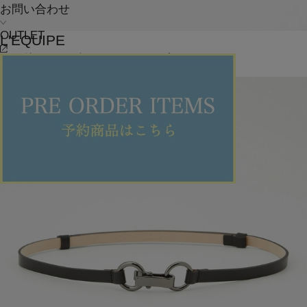
お問い合わせ
OUTLET
L'EQUIPE
その他シューズ
(そのたしゅーず)
/
¥37,400