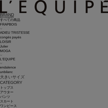
BRAND
BUY10%OFF
すべての商品
FRAPBOIS
ADIEU TRISTESSE
congés payés
LOISIR
Julier
MOGA
L'EQUIPE
endalence
unbilanc
大きいサイズ
CATEGORY
トップス
アウター
パンツ
スカート
ワンピース