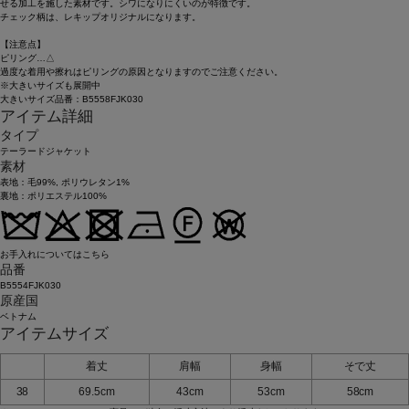
せる加工を施した素材です。シワになりにくいのが特徴です。
チェック柄は、レキップオリジナルになります。
【注意点】
ピリング…△
過度な着用や擦れはピリングの原因となりますのでご注意ください。
※大きいサイズも展開中
大きいサイズ品番：B5558FJK030
アイテム詳細
タイプ
テーラードジャケット
素材
表地：毛99%, ポリウレタン1%
裏地：ポリエステル100%
お手入れについてはこちら
品番
B5554FJK030
原産国
ベトナム
アイテムサイズ
着丈
肩幅
身幅
そで丈
38
69.5cm
43cm
53cm
58cm