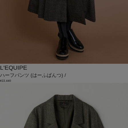
L'EQUIPE
ハーフパンツ
(はーふぱんつ)
/
¥22,440