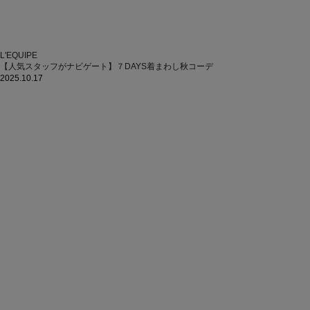
L'EQUIPE
【人気スタッフがナビゲート】７DAYS着まわし秋コーデ
2025.10.17