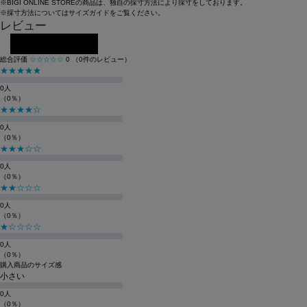
※BIGI ONLINE STOREの商品は、独自の採寸方法により採寸をしております。
※採寸方法については
サイズガイド
をご覧ください。
レビュー
レビューを投稿する
総合評価
☆☆☆☆☆
0
（0件のレビュー）
★★★★★
0人
（0％）
★★★★☆
0人
（0％）
★★★☆☆
0人
（0％）
★★☆☆☆
0人
（0％）
★☆☆☆☆
0人
（0％）
購入商品のサイズ感
小さい
0人
（0％）