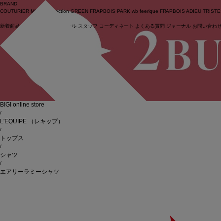
BRAND
COUTURIER
MOGA Collection
GREEN
FRAPBOIS PARK
wb
feerique
FRAPBOIS
ADIEU TRIST
新着商品
(ライブ)
ニュース
セール
スタッフ
コーディネート
よくある質問
ジャーナル
お問い合わ
ログイン
BIGI online store
/
L'EQUIPE
（レキップ）
/
トップス
/
シャツ
/
エアリーラミーシャツ