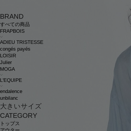
BRAND
すべての商品
FRAPBOIS
ADIEU TRISTESSE
congés payés
LOISIR
Julier
MOGA
L'EQUIPE
endalence
unbilanc
大きいサイズ
CATEGORY
トップス
アウター