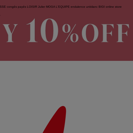
ESSE
congés payés
LOISIR
Julier
MOGA
L'EQUIPE
endalence
unbilanc
BIGI online store
せ