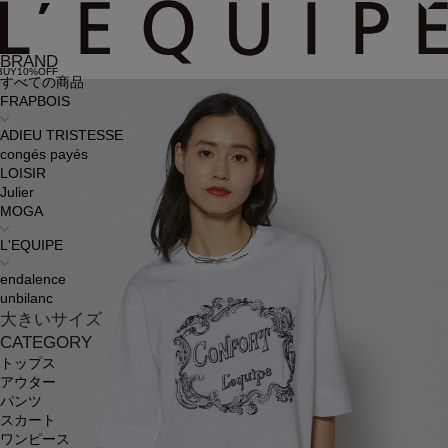
BRAND
BUY10%OFF
すべての商品
FRAPBOIS
ADIEU TRISTESSE
congés payés
LOISIR
Julier
MOGA
L'EQUIPE
endalence
unbilanc
大きいサイズ
CATEGORY
トップス
アウター
パンツ
スカート
ワンピース