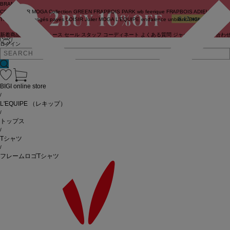
BRAND
COUTURIER
MOGA Collection
GREEN
FRAPBOIS PARK
wb
feerique
FRAPBOIS
ADIEU
TRISTESSE
congés payés
LOISIR
Julier
MOGA
L'EQUIPE
endalence
unbilanc
BIGI online store
新着商品
(ライブ)
ニュース
セール
スタッフ
コーディネート
よくある質問
ジャーナル
お問い合わ
ログイン
BIGI online store
/
L'EQUIPE
（レキップ）
/
トップス
/
Tシャツ
/
フレームロゴTシャツ