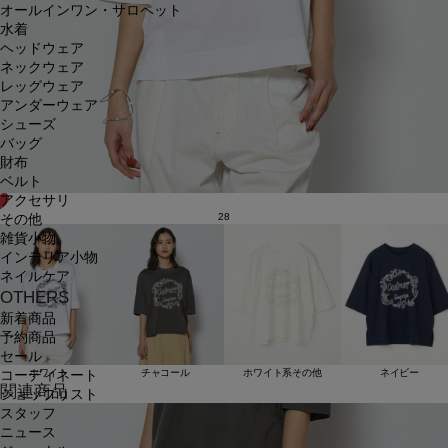
オールインワン・サロペット
水着
ヘッドウェア
ネックウェア
レッグウェア
アンダーウェア
シューズ
バッグ
財布
ベルト
アクセサリ
28
その他
雑貨小物
インテリア小物
ネイルケア
OTHERS
新着商品
予約商品
セール
ホワイト
チャコール
ホワイト系その他
ネイビー
コーディネート
関連商品
ショップリスト
スタッフ
ニュース