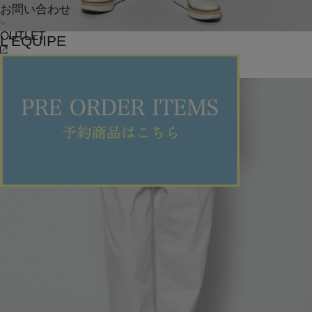
お問い合わせ
OUTLET
L'EQUIPE
スカート
(すかーと)
/
¥27,720