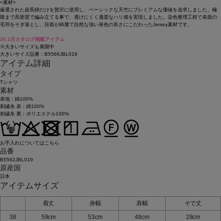
<素材>
厳選された超長綿だけを贅沢に使用し、ベーシックな天竺にプレミアムな価値を追求しました。極
限まで高密度で編み立てる事で、透けにくく適度なハリ感を実現しました。染色整理工程で表面の
毛羽をそぎ落とし、目面が綺麗で自然な強い発色の良さにこだわったJersey素材です。
26.3月カタログ掲載アイテム
※大きいサイズも展開中
大きいサイズ品番：B5566JBL019
アイテム詳細
タイプ
Tシャツ
素材
表地：綿100%
刺繍糸 表：綿100%
刺繍糸 裏：ポリエステル100%
お手入れについてはこちら
品番
B5562JBL019
原産国
日本
アイテムサイズ
着丈
身幅
肩幅
そで丈
38
59cm
53cm
48cm
28cm