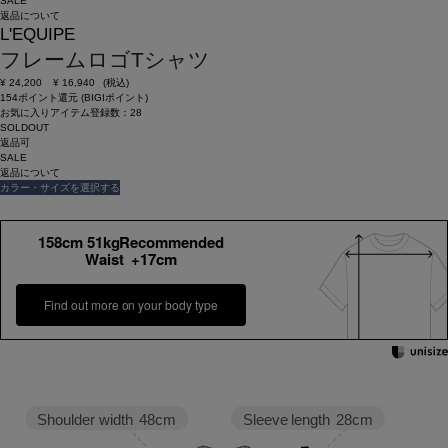
SALE
返品について
L'EQUIPE
フレームロゴTシャツ
¥
24,200
¥
16,940
(税込)
154ポイント還元 (BIGIポイント)
お気に入りアイテム登録数：
28
SOLDOUT
返品可
SALE
返品について
カラー・サイズを選択する
158cm 51kgRecommended
Waist +17cm
Find out more on your body type
Sleeve length
28cm
Shoulder width
48cm