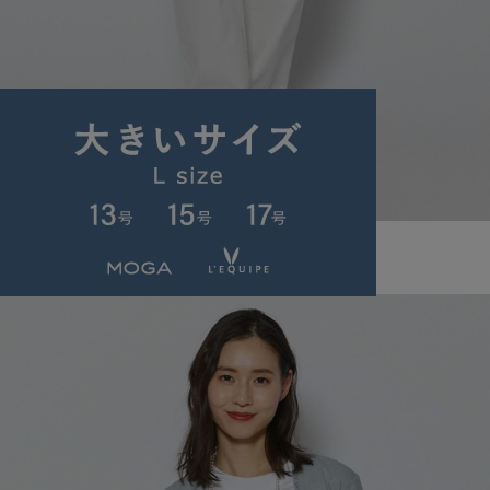
L'EQUIPE
デニムパンツ
(でにむぱんつ)
/
¥33,000