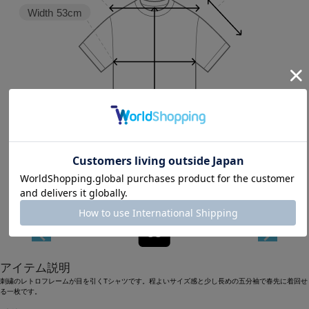
Width
53cm
Length
59cm
38
アイテム説明
刺繍のレトロフレームが目を引くTシャツです。程よいサイズ感と少し長めの五分袖で春先に着回せ
る一枚です。