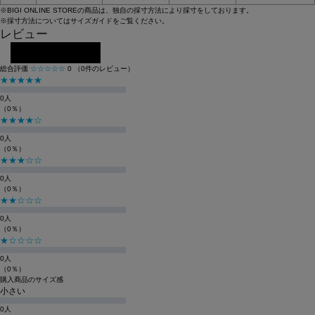
※BIGI ONLINE STOREの商品は、独自の採寸方法により採寸をしております。
※採寸方法については
サイズガイド
をご覧ください。
レビュー
レビューを投稿する
総合評価
☆☆☆☆☆
0
（0件のレビュー）
★★★★★
0人
（0％）
★★★★☆
0人
（0％）
★★★☆☆
0人
（0％）
★★☆☆☆
0人
（0％）
★☆☆☆☆
0人
（0％）
購入商品のサイズ感
小さい
0人