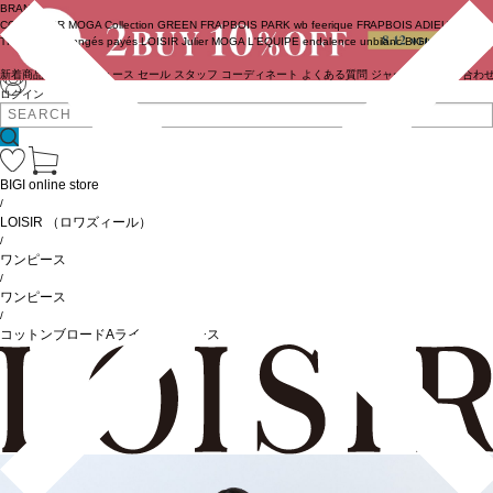
BRAND
COUTURIER
MOGA Collection
GREEN
FRAPBOIS PARK
wb
feerique
FRAPBOIS
ADIEU
TRISTESSE
congés payés
LOISIR
Julier
MOGA
L'EQUIPE
endalence
unbilanc
BIGI online store
新着商品
(ライブ)
ニュース
セール
スタッフ
コーディネート
よくある質問
ジャーナル
お問い合わ
ログイン
BIGI online store
/
LOISIR
（ロワズィール）
/
ワンピース
/
ワンピース
/
コットンブロードAラインワンピース