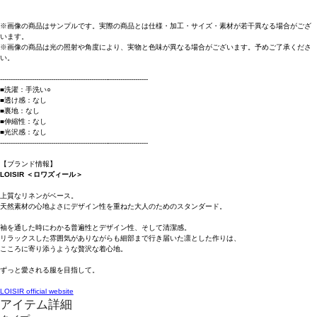
※画像の商品はサンプルです。実際の商品とは仕様・加工・サイズ・素材が若干異なる場合がござ
います。
※画像の商品は光の照射や角度により、実物と色味が異なる場合がございます。予めご了承くださ
い。
----------------------------------------------------------------------
■洗濯：手洗い○
■透け感：なし
■裏地：なし
■伸縮性：なし
■光沢感：なし
----------------------------------------------------------------------
【ブランド情報】
LOISIR ＜ロワズィール＞
上質なリネンがベース。
天然素材の心地よさにデザイン性を重ねた大人のためのスタンダード。
袖を通した時にわかる普遍性とデザイン性、そして清潔感。
リラックスした雰囲気がありながらも細部まで行き届いた凛とした作りは、
こころに寄り添うような贅沢な着心地。
ずっと愛される服を目指して。
LOISIR official website
アイテム詳細