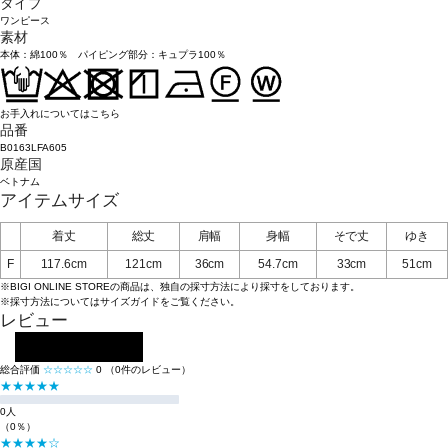
タイプ
ワンピース
素材
本体：綿100％ パイピング部分：キュプラ100％
お手入れについてはこちら
品番
B0163LFA605
原産国
ベトナム
アイテムサイズ
着丈
総丈
肩幅
身幅
そで丈
ゆき
F
117.6cm
121cm
36cm
54.7cm
33cm
51cm
※BIGI ONLINE STOREの商品は、独自の採寸方法により採寸をしております。
※採寸方法については
サイズガイド
をご覧ください。
レビュー
レビューを投稿する
総合評価
☆☆☆☆☆
0
（0件のレビュー）
★★★★★
0人
（0％）
★★★★☆