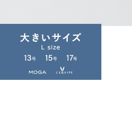
TIME SALE
LOISIR
サンダル
(さんだる)
/
¥15,840