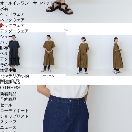
オールインワン・サロペット
水着
ヘッドウェア
ネックウェア
レッグウェア
14
アンダーウェア
シューズ
バッグ
財布
ベルト
アクセサリ
その他
雑貨小物
インテリア小物
チャコールグレー
ブラウン
関連商品
ネイルケア
OTHERS
新着商品
予約商品
セール
コーディネート
ショップリスト
スタッフ
ニュース