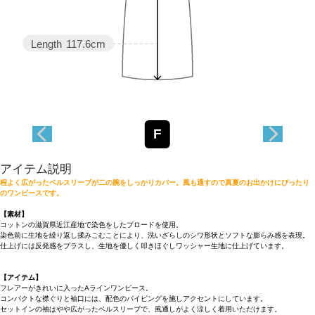
Length
117.6cm
F
アイテム説明
程よく広がったベルスリーブが二の腕をしっかりカバー。風も通すので真夏のお出かけにぴったり
のワンピースです。
【素材】
コットンの滋賀県近江産地で染色をしたブロードを使用。
染色前に生地を繰り返し揉みこむことにより、洗いざらしのシワ形状とソフトな膨らみ感を表現。
仕上げには反発感をプラスし、生地を優しく叩きほぐしワッシャー生地に仕上げています。
【アイテム】
フレアーがきれいに入ったAラインワンピース。
コンパクトな襟ぐりと袖口には、配色のパイピングを施しアクセントにしています。
セットインの袖はやや広がったベルスリーブで、風通しがよく涼しく着用いただけます。