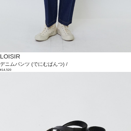
LOISIR
デニムパンツ
(でにむぱんつ)
/
¥14,520