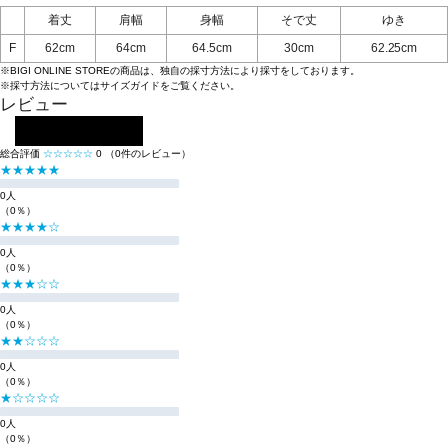
着丈
肩幅
身幅
そで丈
ゆき
F
62cm
64cm
64.5cm
30cm
62.25cm
※BIGI ONLINE STOREの商品は、独自の採寸方法により採寸をしております。
※採寸方法については
サイズガイド
をご覧ください。
レビュー
レビューを投稿する
総合評価
☆☆☆☆☆
0
（0件のレビュー）
★★★★★
0人
（0％）
★★★★☆
0人
（0％）
★★★☆☆
0人
（0％）
★★☆☆☆
0人
（0％）
★☆☆☆☆
0人
（0％）