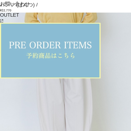
お問い合わせ
パンツ
(ぱんつ)
/
¥22,770
OUTLET