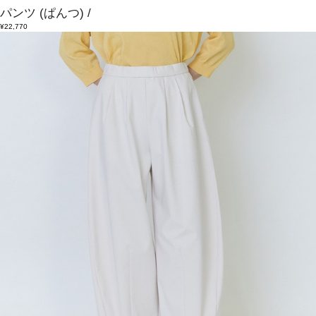
パンツ
(ぱんつ)
/
¥22,770