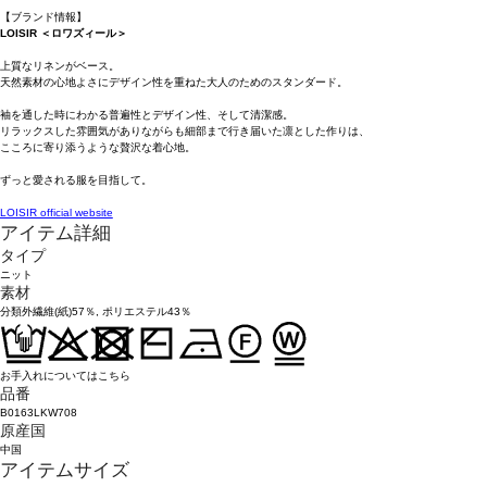
【ブランド情報】
LOISIR ＜ロワズィール＞
上質なリネンがベース。
天然素材の心地よさにデザイン性を重ねた大人のためのスタンダード。
袖を通した時にわかる普遍性とデザイン性、そして清潔感。
リラックスした雰囲気がありながらも細部まで行き届いた凛とした作りは、
こころに寄り添うような贅沢な着心地。
ずっと愛される服を目指して。
LOISIR official website
アイテム詳細
タイプ
ニット
素材
分類外繊維(紙)57％, ポリエステル43％
お手入れについてはこちら
品番
B0163LKW708
原産国
中国
アイテムサイズ