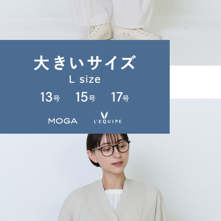
LOISIR
パンツ
(ぱんつ)
/
¥20,900