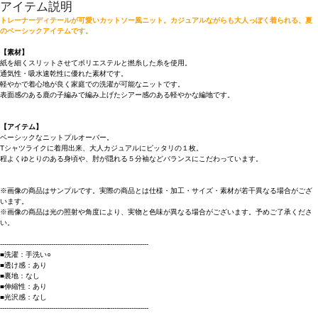
アイテム説明
トレーナーディテールが可愛いカットソー風ニット。カジュアルながらも大人っぽく着られる、夏
のベーシックアイテムです。
【素材】
紙を細くスリットさせてポリエステルと撚糸した糸を使用。
通気性・吸水速乾性に優れた素材です。
軽やかで着心地が良く家庭での洗濯が可能なニットです。
表面感のある鹿の子編みで編み上げたシアー感のある軽やかな編地です。
【アイテム】
ベーシックなニットプルオーバー。
Tシャツライクに着用出来、大人カジュアルにピッタリの１枚。
程よくゆとりのある身頃や、肘が隠れる５分袖などバランスにこだわっています。
※画像の商品はサンプルです。実際の商品とは仕様・加工・サイズ・素材が若干異なる場合がござ
います。
※画像の商品は光の照射や角度により、実物と色味が異なる場合がございます。予めご了承くださ
い。
----------------------------------------------------------------------
■洗濯：手洗い○
■透け感：あり
■裏地：なし
■伸縮性：あり
■光沢感：なし
----------------------------------------------------------------------