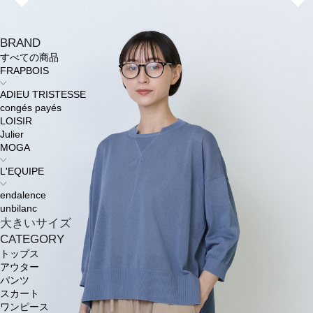
BRAND
すべての商品
FRAPBOIS
ADIEU TRISTESSE
congés payés
LOISIR
Julier
MOGA
L'EQUIPE
endalence
unbilanc
大きいサイズ
CATEGORY
トップス
アウター
パンツ
スカート
ワンピース