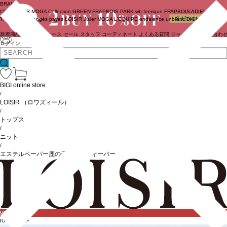
BRAND
COUTURIER
MOGA Collection
GREEN
FRAPBOIS PARK
wb
feerique
FRAPBOIS
ADIEU
TRISTESSE
congés payés
LOISIR
Julier
MOGA
L'EQUIPE
endalence
unbilanc
BIGI online store
新着商品
(ライブ)
ニュース
セール
スタッフ
コーディネート
よくある質問
ジャーナル
お問い合わ
ログイン
BIGI online store
/
LOISIR
（ロワズィール）
/
トップス
/
ニット
/
エステルペーパー鹿の子編みプルオーバー
IME SALE
BUY10%OFF