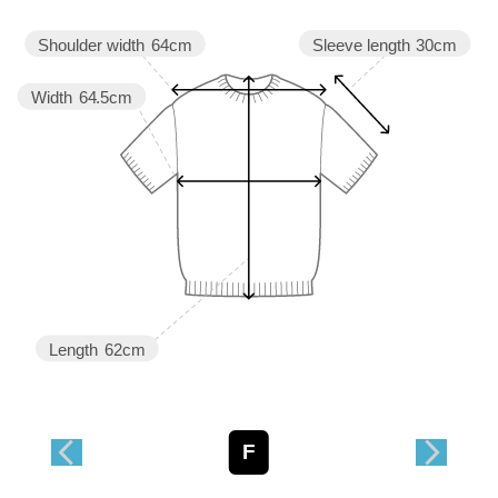
Sleeve length
30cm
Shoulder width
64cm
Width
64.5cm
Length
62cm
F