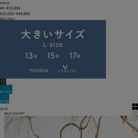
PRICE
¥0~¥19,999
¥20,000~¥49,999
¥50,000~
在庫
在庫なしを含む
この条件で検索
2023 AUGUST
60件
新着順
単色表示
絞り込む
表示順
全1件
2BUY10%OFF