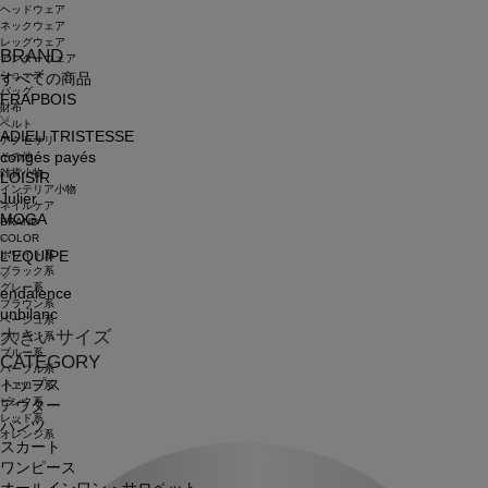
ヘッドウェア
ネックウェア
レッグウェア
BRAND
アンダーウェア
シューズ
すべての商品
バッグ
FRAPBOIS
財布
ベルト
ADIEU TRISTESSE
アクセサリ
congés payés
その他
雑貨小物
LOISIR
インテリア小物
Julier
ネイルケア
MOGA
BRAND
COLOR
ホワイト系
L'EQUIPE
ブラック系
グレー系
endalence
ブラウン系
unbilanc
ベージュ系
大きいサイズ
グリーン系
ブルー系
CATEGORY
パープル系
トップス
イエロー系
ピンク系
アウター
レッド系
パンツ
オレンジ系
スカート
ワンピース