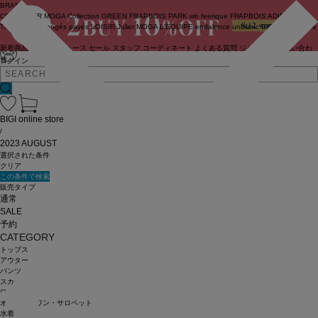
BRAND
COUTURIER
MOGA Collection
GREEN
FRAPBOIS PARK
wb
feerique
FRAPBOIS
ADIEU
TRISTESSE
congés payés
LOISIR
Julier
MOGA
L'EQUIPE
endalence
unbilanc
BIGI online store
新着商品
(ライブ)
ニュース
セール
スタッフ
コーディネート
よくある質問
ジャーナル
お問い合わ
せ
ログイン
BIGI online store
/
2023 AUGUST
選択された条件
クリア
この条件で検索
販売タイプ
通常
SALE
予約
CATEGORY
トップス
アウター
パンツ
スカート
ワンピース
オールインワン・サロペット
水着