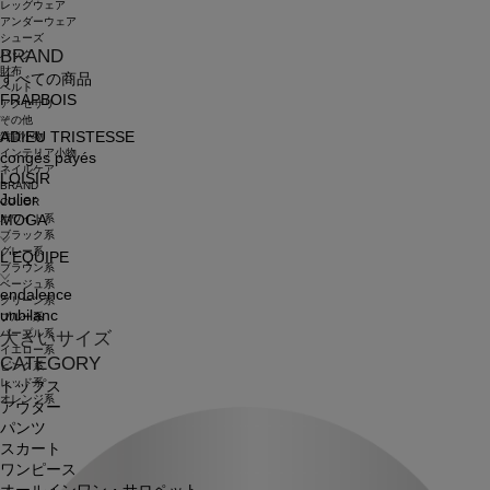
レッグウェア
アンダーウェア
シューズ
BRAND
バッグ
財布
すべての商品
ベルト
FRAPBOIS
アクセサリ
その他
ADIEU TRISTESSE
雑貨小物
インテリア小物
congés payés
ネイルケア
LOISIR
BRAND
Julier
COLOR
ホワイト系
MOGA
ブラック系
グレー系
L'EQUIPE
ブラウン系
ベージュ系
endalence
グリーン系
unbilanc
ブルー系
パープル系
大きいサイズ
イエロー系
CATEGORY
ピンク系
レッド系
トップス
オレンジ系
アウター
パンツ
スカート
ワンピース