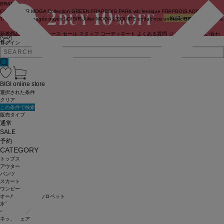
BRAND
COUTURIER
MOGA Collection
GREEN
FRAPBOIS PARK
wb
feerique
FRAPBOIS
ADIEU
TRISTESSE
congés payés
LOISIR
Julier
MOGA
L'EQUIPE
endalence
unbilanc
BIGI online store
新着商品
(ライブ)
ニュース
セール
スタッフ
コーディネート
よくある質問
ジャーナル
お問い合わ
せ
ログイン
BIGI online store
選択された条件
クリア
この条件で検索
販売タイプ
通常
SALE
予約
CATEGORY
トップス
アウター
パンツ
スカート
ワンピース
オールインワン・サロペット
水着
ヘッドウェア
ネックウェア