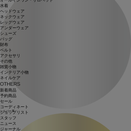
オールインワン・サロペット
水着
ヘッドウェア
ネックウェア
レッグウェア
アンダーウェア
シューズ
バッグ
財布
ベルト
アクセサリ
その他
雑貨小物
インテリア小物
ネイルケア
OTHERS
新着商品
予約商品
セール
コーディネート
シルバー系
ショップリスト
スタッフ
ニュース
ジャーナル