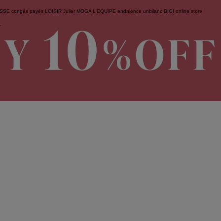
ESSE
congés payés
LOISIR
Julier
MOGA
L'EQUIPE
endalence
unbilanc
BIGI online store
せ