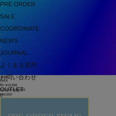
PRE ORDER
SALE
COORDINATE
NEWS
JOURNAL
よくある質問
お問い合わせ
その他
PRICE
¥0~¥19,999
OUTLET
¥20,000~¥49,999
¥50,000~
在庫
在庫なしを含む
この条件で検索
60件