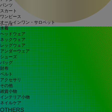
パンツ
スカート
ワンピース
オールインワン・サロペット
ゴールド系
水着
ヘッドウェア
ネックウェア
レッグウェア
アンダーウェア
シューズ
バッグ
財布
ベルト
アクセサリ
その他
雑貨小物
インテリア小物
ネイルケア
OTHERS