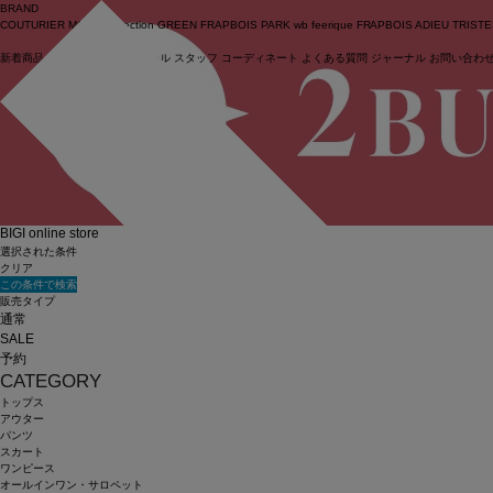
BRAND
COUTURIER
MOGA Collection
GREEN
FRAPBOIS PARK
wb
feerique
FRAPBOIS
ADIEU TRIST
新着商品
(ライブ)
ニュース
セール
スタッフ
コーディネート
よくある質問
ジャーナル
お問い合わ
ログイン
BIGI online store
選択された条件
クリア
この条件で検索
販売タイプ
通常
SALE
予約
CATEGORY
トップス
アウター
パンツ
スカート
ワンピース
オールインワン・サロペット