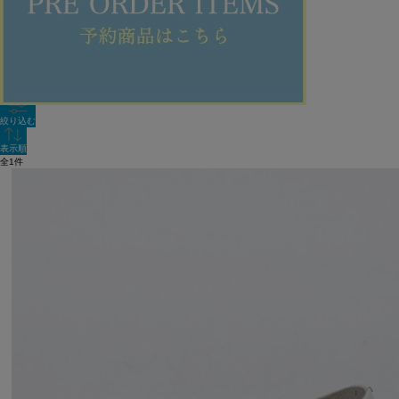
新着順
単色表示
絞り込む
表示順
全1件