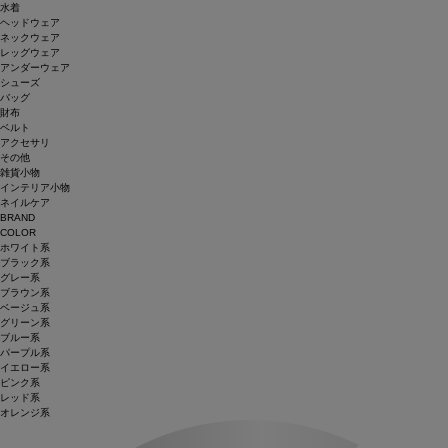
水着
ヘッドウェア
ネックウェア
レッグウェア
アンダーウェア
シューズ
バッグ
財布
ベルト
アクセサリ
その他
雑貨小物
インテリア小物
ネイルケア
BRAND
COLOR
ホワイト系
ブラック系
グレー系
ブラウン系
ベージュ系
グリーン系
ブルー系
パープル系
イエロー系
ピンク系
レッド系
オレンジ系