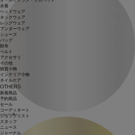
オールインワン・サロペット
水着
ヘッドウェア
ネックウェア
レッグウェア
アンダーウェア
シューズ
バッグ
財布
ベルト
アクセサリ
その他
雑貨小物
インテリア小物
ネイルケア
OTHERS
新着商品
予約商品
セール
コーディネート
シルバー系
ショップリスト
スタッフ
ニュース
ジャーナル