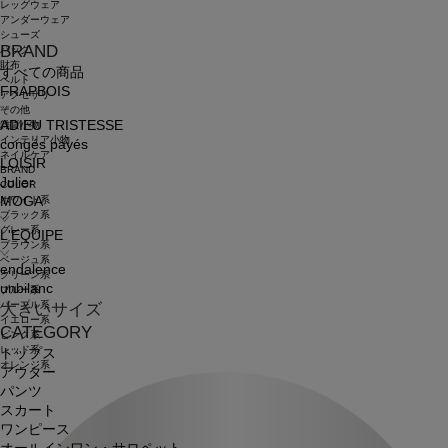
レッグウェア
アンダーウェア
シューズ
BRAND
バッグ
財布
すべての商品
ベルト
FRAPBOIS
アクセサリ
その他
ADIEU TRISTESSE
雑貨小物
インテリア小物
congés payés
ネイルケア
LOISIR
BRAND
Julier
COLOR
ホワイト系
MOGA
ブラック系
グレー系
L'EQUIPE
ブラウン系
ベージュ系
endalence
グリーン系
unbilanc
ブルー系
パープル系
大きいサイズ
イエロー系
CATEGORY
ピンク系
レッド系
トップス
オレンジ系
アウター
パンツ
スカート
ワンピース