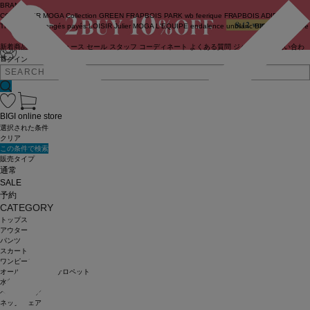
BRAND
COUTURIER
MOGA Collection
GREEN
FRAPBOIS PARK
wb
feerique
FRAPBOIS
ADIEU
TRISTESSE
congés payés
LOISIR
Julier
MOGA
L'EQUIPE
endalence
unbilanc
BIGI online store
新着商品
(ライブ)
ニュース
セール
スタッフ
コーディネート
よくある質問
ジャーナル
お問い合わ
せ
ログイン
BIGI online store
選択された条件
クリア
この条件で検索
販売タイプ
通常
SALE
予約
CATEGORY
トップス
アウター
パンツ
スカート
ワンピース
オールインワン・サロペット
水着
ヘッドウェア
ネックウェア