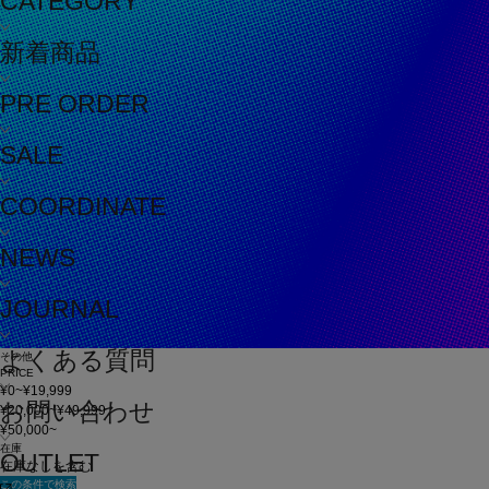
CATEGORY
新着商品
PRE ORDER
SALE
COORDINATE
NEWS
JOURNAL
よくある質問
その他
PRICE
¥0~¥19,999
お問い合わせ
¥20,000~¥49,999
¥50,000~
在庫
OUTLET
在庫なしを含む
この条件で検索