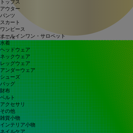
トップス
アウター
パンツ
スカート
ワンピース
オールインワン・サロペット
ゴールド系
水着
ヘッドウェア
ネックウェア
レッグウェア
アンダーウェア
シューズ
バッグ
財布
ベルト
アクセサリ
その他
雑貨小物
インテリア小物
ネイルケア