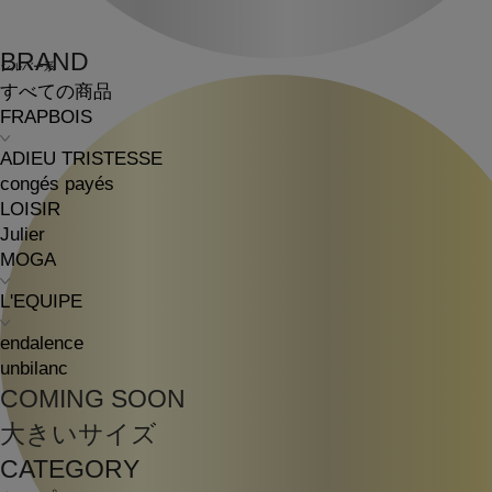
BRAND
シルバー系
すべての商品
FRAPBOIS
ADIEU TRISTESSE
congés payés
LOISIR
Julier
MOGA
L'EQUIPE
endalence
unbilanc
COMING SOON
大きいサイズ
CATEGORY