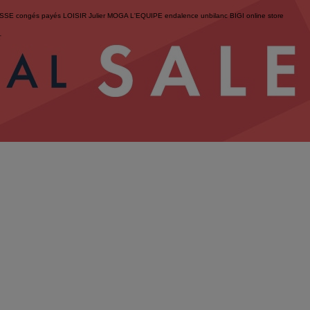
ESSE
congés payés
LOISIR
Julier
MOGA
L'EQUIPE
endalence
unbilanc
BIGI online store
せ