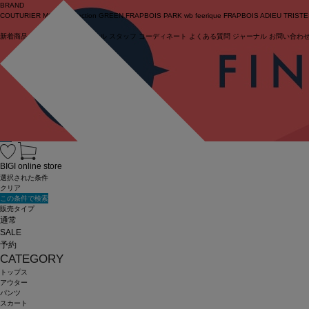
BRAND
COUTURIER
MOGA Collection
GREEN
FRAPBOIS PARK
wb
feerique
FRAPBOIS
ADIEU TRIST
新着商品
(ライブ)
ニュース
セール
スタッフ
コーディネート
よくある質問
ジャーナル
お問い合わ
ログイン
BIGI online store
選択された条件
クリア
この条件で検索
販売タイプ
通常
SALE
予約
CATEGORY
トップス
アウター
パンツ
スカート