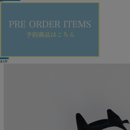
60件
新着順
単色表示
絞り込む
表示順
全1件