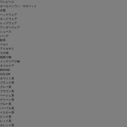
ワンピース
オールインワン・サロペット
水着
ヘッドウェア
ネックウェア
レッグウェア
アンダーウェア
シューズ
バッグ
財布
ベルト
アクセサリ
その他
雑貨小物
インテリア小物
ネイルケア
BRAND
COLOR
ホワイト系
ブラック系
グレー系
ブラウン系
ベージュ系
グリーン系
ブルー系
パープル系
イエロー系
ピンク系
レッド系
オレンジ系