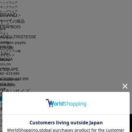
ヘッドウェア
ネックウェア
レッグウェア
BRAND
アンダーウェア
シューズ
すべての商品
バッグ
FRAPBOIS
財布
ベルト
ADIEU TRISTESSE
アクセサリ
congés payés
その他
雑貨小物
LOISIR
インテリア小物
Julier
ネイルケア
MOGA
BRAND
COLOR
PRICE
L'EQUIPE
¥0~¥19,999
¥20,000~¥49,999
endalence
¥50,000~
unbilanc
在庫
大きいサイズ
在庫なしを含む
CATEGORY
この条件で検索
申し訳ございません。お探しのキーワードに該当する商品はございませんでした。
トップス
あなたへのおすすめアイテム
アウター
パンツ
スカート
ワンピース