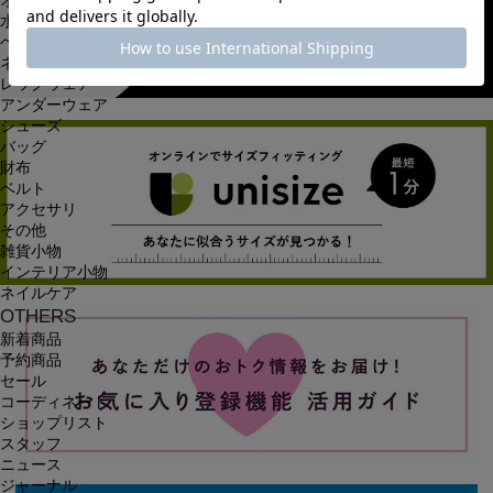
オールインワン・サロペット
水着
ヘッドウェア
ネックウェア
レッグウェア
アンダーウェア
シューズ
バッグ
財布
ベルト
アクセサリ
その他
雑貨小物
インテリア小物
ネイルケア
OTHERS
新着商品
予約商品
セール
コーディネート
ショップリスト
スタッフ
ニュース
ジャーナル