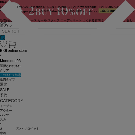
BRAND
COUTURIER
MOGA Collection
GREEN
FRAPBOIS PARK
wb
feerique
FRAPBOIS
ADIEU
TRISTESSE
congés payés
LOISIR
Julier
MOGA
L'EQUIPE
endalence
unbilanc
BIGI online store
新着商品
(ライブ)
ニュース
セール
スタッフ
コーディネート
よくある質問
ジャーナル
お問い合わ
せ
ログイン
BIGI online store
/
Monotone03
選択された条件
クリア
この条件で検索
販売タイプ
通常
SALE
予約
CATEGORY
トップス
アウター
パンツ
スカート
ワンピース
オールインワン・サロペット
水着