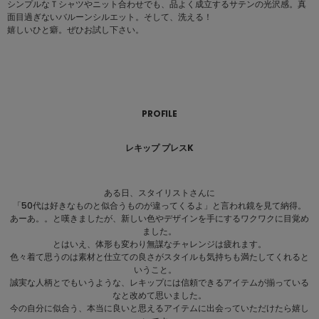
シンプルなＴシャツやニット合わせでも、品よく成立するサテンの光沢感。真
面目過ぎないバルーンシルエット。そして、洗える！
嬉しいひと癖。ぜひお試し下さい。
PROFILE
レキップ プレスK
ある日、スタイリストさんに
「50代は好きなものと似合うものが違ってくるよ」と言われ鏡を見て納得。
あーあ。。と嘆きましたが、新しい色やデザインを手にするワクワクに目覚め
ました。
とはいえ、体形も変わり無謀なチャレンジは疲れます。
色々着て思うのは素材と仕立ての良さがスタイルも気持ちも満たしてくれると
いうこと。
誠実な人柄とでもいうような、レキップには信頼できるアイテムが揃っている
なと改めて思いました。
今の自分に似合う、本当に良いと思えるアイテムに出会っていただけたら嬉し