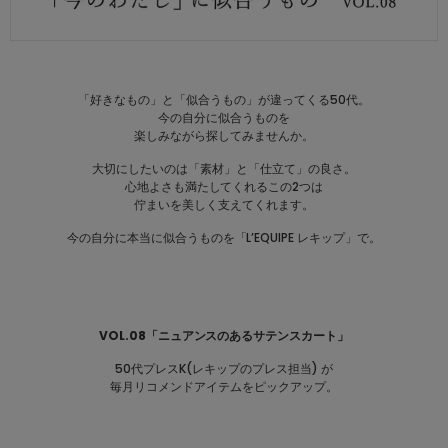
SALE
「好きなもの」と「似合うもの」が違ってくる50代。
COORDINATE
今の自分に似合うものを
楽しみながら探してみませんか。
大切にしたいのは「素材」と「仕立て」の良さ。
NEWS
心地よさも満たしてくれるこの2つは
佇まいを美しく支えてくれます。
JOURNAL
今の自分に本当に似合うものを「L’EQUIPE レキップ」で。
よくある質問
VOL.08「ニュアンスのあるサテンスカート」
お問い合わせ
50代プレスK(レキップのプレス担当) が
毎月リコメンドアイテムをピックアップ。
OUTLET