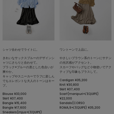
シャツ合わせでライトに。
ワントーンで上品に。
きれいなサックスブルーのデザインシ
やさしいブラウン系のトーンにサテン
ャツにさらりと合わせて。
の光沢感がアクセント。
ブラック×ブルーの凛とした色合いが
スカーフやバッグなど小物使いでアク
爽やか。
ティブな印象もプラスして。
キャップやスニーカーでラフに楽しん
Cardigan ¥35,200
でもエレガントな大人のトーンはキー
Knit ¥30,800
プ。
Skirt ¥37,400
Blouse ¥33,000
Scarf(manipuri×L'EQUIPE)
Skirt ¥37,400
¥22,000
Bangle ¥15,400
Sandals(CORSO
Bangle ¥17,600
ROMA,9×L'EQUIPE) ¥35,200
Sneakers(mjus×L'EQUIPE)