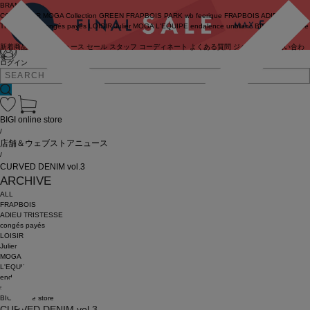
BRAND
COUTURIER
MOGA Collection
GREEN
FRAPBOIS PARK
wb
feerique
FRAPBOIS
ADIEU
TRISTESSE
congés payés
LOISIR
Julier
MOGA
L'EQUIPE
endalence
unbilanc
BIGI online store
新着商品
(ライブ)
ニュース
セール
スタッフ
コーディネート
よくある質問
ジャーナル
お問い合わ
せ
ログイン
BIGI online store
/
店舗＆ウェブストアニュース
/
CURVED DENIM vol.3
ARCHIVE
ALL
FRAPBOIS
ADIEU TRISTESSE
congés payés
LOISIR
Julier
MOGA
L'EQUIPE
endalence
unbilanc
BIGI online store
CURVED DENIM vol.3