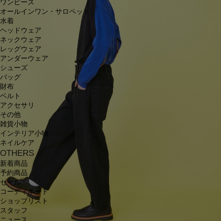
ワンピース
オールインワン・サロペット
水着
ヘッドウェア
ネックウェア
レッグウェア
アンダーウェア
シューズ
バッグ
財布
ベルト
アクセサリ
その他
雑貨小物
インテリア小物
ネイルケア
OTHERS
新着商品
予約商品
セール
コーディネート
ショップリスト
スタッフ
ニュース