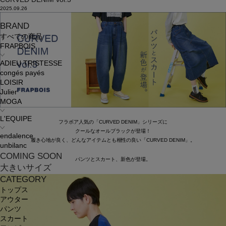
2025.09.26
BRAND
すべての商品
FRAPBOIS
ADIEU TRISTESSE
congés payés
LOISIR
Julier
MOGA
L'EQUIPE
フラボア人気の「CURVED DENIM」シリーズに
クールなオールブラックが登場！
endalence
履き心地が良く、どんなアイテムとも相性の良い「CURVED DENIM」。
unbilanc
COMING SOON
パンツとスカート、新色が登場。
大きいサイズ
CATEGORY
トップス
アウター
パンツ
スカート