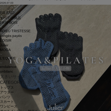
2026.07.03
BRAND
すべての商品
FRAPBOIS
ADIEU TRISTESSE
congés payés
LOISIR
Julier
MOGA
L'EQUIPE
endalence
unbilanc
大きいサイズ
CATEGORY
トップス
アウター
パンツ
スカート
ワンピース