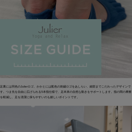
足裏には同色のJulierロゴ、かかとには配色の刺繍ロゴをあしらい、細部までこだわったデザインで
す。つま先を自由に広げられる5本指仕様で、足本来の自然な動きをサポートします。指の間の摩擦
を軽減し、足を清潔に保ちやすいのも嬉しいポイントです。