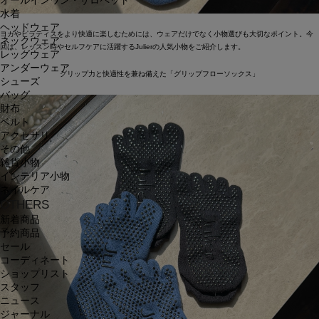
オールインワン・サロペット
水着
ヘッドウェア
ヨガやピラティスをより快適に楽しむためには、ウェアだけでなく小物選びも大切なポイント。今
ネックウェア
回は、レッスン時やセルフケアに活躍するJulierの人気小物をご紹介します。
レッグウェア
アンダーウェア
グリップ力と快適性を兼ね備えた「グリップフローソックス」
シューズ
バッグ
財布
ベルト
アクセサリ
その他
雑貨小物
インテリア小物
ネイルケア
OTHERS
新着商品
予約商品
セール
コーディネート
ショップリスト
スタッフ
ニュース
ジャーナル