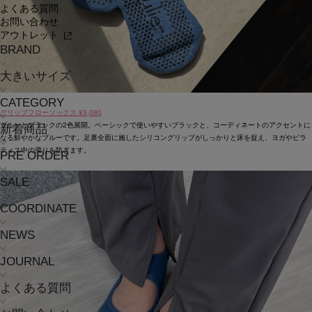
よくある質問
お問い合わせ
アウトレット
BRAND
大きいサイズ
CATEGORY
グリップフローソックス ¥3,080
ブルーとブラックの2色展開。ベーシックで使いやすいブラックと、コーディネートのアクセントに
新着商品
なる鮮やかなブルーです。足裏全面に施したシリコングリップがしっかりと床を捉え、ヨガやピラ
ティス中の滑りを防ぎます。
PRE ORDER
SALE
COORDINATE
NEWS
JOURNAL
よくある質問