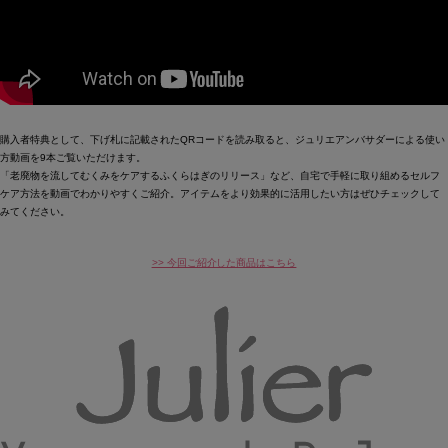
購入者特典として、下げ札に記載されたQRコードを読み取ると、ジュリエアンバサダーによる使い
方動画を9本ご覧いただけます。
「老廃物を流してむくみをケアするふくらはぎのリリース」など、自宅で手軽に取り組めるセルフ
ケア方法を動画でわかりやすくご紹介。アイテムをより効果的に活用したい方はぜひチェックして
みてください。
>> 今回ご紹介した商品はこちら