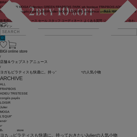
BRAND
COUTURIER
MOGA Collection
GREEN
FRAPBOIS PARK
wb
feerique
FRAPBOIS
ADIEU
TRISTESSE
congés payés
LOISIR
Julier
MOGA
L'EQUIPE
endalence
unbilanc
BIGI online store
新着商品
(ライブ)
ニュース
セール
スタッフ
コーディネート
よくある質問
ジャーナル
お問い合わ
せ
ログイン
BIGI online store
/
店舗＆ウェブストアニュース
/
ヨガもピラティスも快適に。持っておきたいJulierの人気小物
ARCHIVE
ALL
FRAPBOIS
ADIEU TRISTESSE
congés payés
LOISIR
Julier
MOGA
L'EQUIPE
endalence
unbilanc
BIGI online store
ヨガもピラティスも快適に。持っておきたいJulierの人気小物